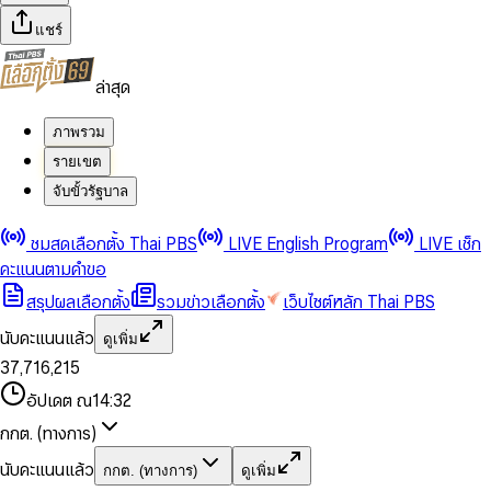
แชร์
ล่าสุด
ภาพรวม
รายเขต
จับขั้วรัฐบาล
0
0
ชมสดเลือกตั้ง Thai PBS
LIVE English Program
LIVE เช็ก
1
1
0
2
2
1
0
คะแนนตามคำขอ
3
3
2
1
สรุปผลเลือกตั้ง
รวมข่าวเลือกตั้ง
เว็บไซต์หลัก Thai PBS
0
4
4
3
2
1
5
5
4
0
3
นับคะแนนแล้ว
ดูเพิ่ม
2
6
6
0
5
1
0
4
0
0
3
7
,
7
1
6
,
2
1
5
1
1
0
4
8
8
2
7
3
2
6
2
2
1
0
อัปเดต ณ
14:32
5
9
9
3
8
4
3
7
3
3
2
1
6
4
9
5
4
8
กกต. (ทางการ)
0
4
4
3
2
7
5
6
5
9
1
5
5
4
0
3
8
6
7
6
นับคะแนนแล้ว
กกต. (ทางการ)
ดูเพิ่ม
2
6
6
0
5
1
0
4
9
7
8
7