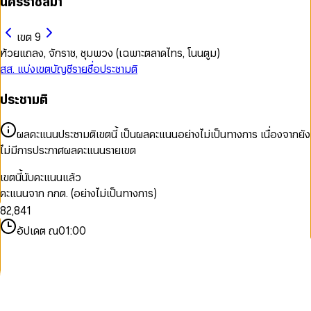
นครราชสีมา
เขต 9
ห้วยแถลง, จักราช, ชุมพวง (เฉพาะตลาดไทร, โนนตูม)
สส. แบ่งเขต
บัญชีรายชื่อ
ประชามติ
ประชามติ
0
0
1
1
2
2
ผลคะแนนประชามติเขตนี้ เป็นผลคะแนนอย่างไม่เป็นทางการ เนื่องจากยัง
3
3
ไม่มีการประกาศผลคะแนนรายเขต
4
4
0
5
5
1
เขตนี้นับคะแนนแล้ว
6
0
6
2
คะแนนจาก กกต. (อย่างไม่เป็นทางการ)
7
1
7
3
0
8
2
,
8
4
1
9
3
9
5
2
อัปเดต ณ
01:00
4
6
3
5
7
4
6
8
5
7
9
6
8
7
9
8