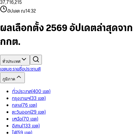
3
7
,
7
1
6
,
2
1
5
8
9
8
4
8
8
2
7
3
2
6
9
9
อัปเดต ณ
14:32
5
9
9
3
8
4
3
7
6
4
9
5
4
8
7
5
6
5
9
ผลเลือกตั้ง 2569 อัปเดตล่าสุดจาก
8
6
7
6
9
7
8
7
กกต.
8
9
8
9
9
ทั่วประเทศ
เขต
บช.รายชื่อ
ประชามติ
ภูมิภาค
ทั่วประเทศ
(
400
เขต
)
กรุงเทพฯ
(
33
เขต
)
กลาง
(
76
เขต
)
ตะวันออก
(
29
เขต
)
เหนือ
(
70
เขต
)
อีสาน
(
133
เขต
)
ใต้
(
59
เขต
)