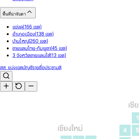
พื้นที่น่าจับตา
แข่งดุ
(
166
เขต
)
อำเภอเมือง
(
138
เขต
)
บ้านใหญ่
(
260
เขต
)
ชายแดนไทย-กัมพูชา
(
45
เขต
)
3 จังหวัดชายแดนใต้
(
13
เขต
)
สส. แบ่งเขต
บัญชีรายชื่อ
ประชามติ