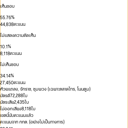
2
2
4
3
0
0
4
4
เห็นชอบ
3
3
5
4
1
1
5
0
5
0
0
4
4
6
5
2
2
6
1
6
1
1
%
5
5
.
7
6
3
3
7
2
7
2
2
6
6
8
7
คะแนน
4
4
,
8
3
8
3
3
7
7
9
8
5
5
9
4
9
4
4
8
8
9
6
6
5
ไม่แสดงความคิดเห็น
5
5
9
9
7
7
6
0
0
6
6
8
8
7
0
%
1
0
.
1
7
0
0
7
9
9
8
1
2
1
2
คะแนน
8
,
1
1
8
0
0
9
2
0
3
2
3
9
2
2
9
0
1
1
3
0
1
4
3
4
3
3
ไม่เห็นชอบ
1
2
2
4
1
2
5
4
5
4
4
2
3
0
3
0
5
2
3
6
5
6
5
5
%
3
4
.
1
4
1
6
3
4
7
6
7
6
6
4
5
2
5
คะแนน
2
7
,
4
5
0
8
7
8
7
7
5
6
3
6
0
0
3
8
5
6
1
9
8
9
ห้วยแถลง, จักราช, ชุมพวง (เฉพาะตลาดไทร, โนนตูม)
8
8
6
7
4
7
1
1
4
9
6
7
2
9
9
9
บัตรดี
72,288
ใบ
7
8
5
8
2
2
5
7
8
3
8
9
6
9
บัตรเสีย
2,435
ใบ
3
3
6
8
9
4
9
7
4
4
0
ไม่ออกเสียง
8,118
ใบ
7
9
5
8
5
5
1
8
6
เขตนี้นับคะแนนแล้ว
9
6
0
6
2
9
7
คะแนนจาก กกต. (อย่างไม่เป็นทางการ)
7
1
7
3
0
8