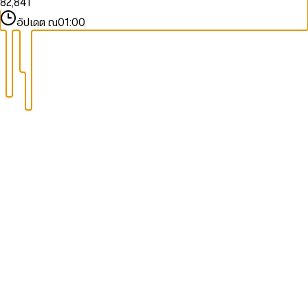
8
2
,
8
4
1
9
9
3
9
5
2
อัปเดต ณ
01:00
4
6
3
5
7
4
6
8
5
7
9
6
8
7
9
8
9