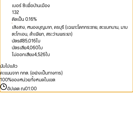
เบอร์ 8
เพื่อบ้านเมือง
132
คิดเป็น
0.16
%
เสิงสาง, หนองบุญมาก, ครบุรี (เฉพาะโคกกระชาย, ตะแบกบาน, มาบ
ตะโกเอน, ลำเพียก, สระว่านพระยา)
บัตรดี
85,016
ใบ
บัตรเสีย
4,060
ใบ
ไม่ออกเสียง
4,526
ใบ
นับไปแล้ว
คะแนนจาก กกต. (อย่างเป็นทางการ)
100
%
ของหน่วยทั้งหมดในเขต
อัปเดต ณ
01:00