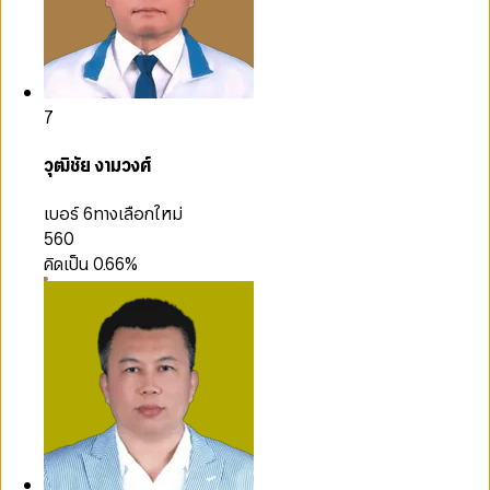
7
วุฒิชัย งามวงศ์
เบอร์ 6
ทางเลือกใหม่
560
คิดเป็น
0.66
%