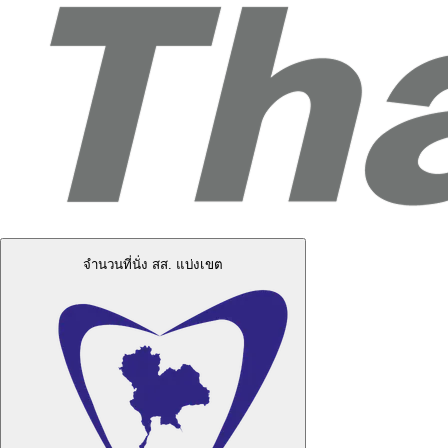
จำนวนที่นั่ง สส. แบ่งเขต