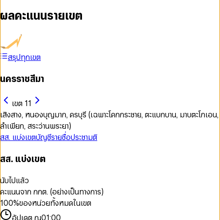
ผลคะแนนรายเขต
สรุปทุกเขต
นครราชสีมา
เขต 11
เสิงสาง, หนองบุญมาก, ครบุรี (เฉพาะโคกกระชาย, ตะแบกบาน, มาบตะโกเอน,
ลำเพียก, สระว่านพระยา)
สส. แบ่งเขต
บัญชีรายชื่อ
ประชามติ
สส. แบ่งเขต
นับไปแล้ว
คะแนนจาก กกต. (อย่างเป็นทางการ)
100
%
ของหน่วยทั้งหมดในเขต
อัปเดต ณ
01:00