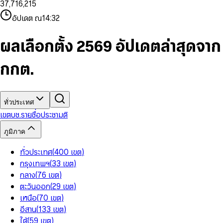
3
7
,
7
1
6
,
2
1
5
8
9
8
4
8
8
2
7
3
2
6
9
9
อัปเดต ณ
14:32
5
9
9
3
8
4
3
7
6
4
9
5
4
8
7
5
6
5
9
ผลเลือกตั้ง 2569 อัปเดตล่าสุดจาก
8
6
7
6
9
7
8
7
กกต.
8
9
8
9
9
ทั่วประเทศ
เขต
บช.รายชื่อ
ประชามติ
ภูมิภาค
ทั่วประเทศ
(
400
เขต
)
กรุงเทพฯ
(
33
เขต
)
กลาง
(
76
เขต
)
ตะวันออก
(
29
เขต
)
เหนือ
(
70
เขต
)
อีสาน
(
133
เขต
)
ใต้
(
59
เขต
)