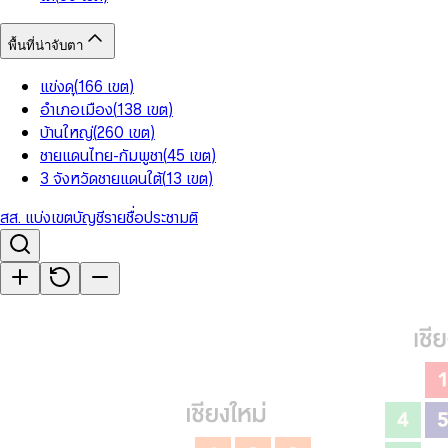
พื้นที่น่าจับตา
แข่งดุ
(
166
เขต
)
อำเภอเมือง
(
138
เขต
)
บ้านใหญ่
(
260
เขต
)
ชายแดนไทย-กัมพูชา
(
45
เขต
)
3 จังหวัดชายแดนใต้
(
13
เขต
)
สส. แบ่งเขต
บัญชีรายชื่อ
ประชามติ