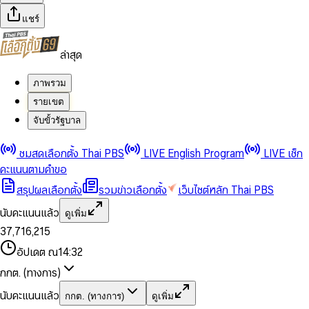
แชร์
ล่าสุด
ภาพรวม
รายเขต
จับขั้วรัฐบาล
0
0
ชมสดเลือกตั้ง Thai PBS
LIVE English Program
LIVE เช็ก
1
1
0
2
2
1
0
คะแนนตามคำขอ
3
3
2
1
สรุปผลเลือกตั้ง
รวมข่าวเลือกตั้ง
เว็บไซต์หลัก Thai PBS
0
4
4
3
2
1
5
5
4
0
3
นับคะแนนแล้ว
ดูเพิ่ม
2
6
6
0
5
1
0
4
0
0
3
7
,
7
1
6
,
2
1
5
1
1
0
4
8
8
2
7
3
2
6
2
2
1
0
อัปเดต ณ
14:32
5
9
9
3
8
4
3
7
3
3
2
1
6
4
9
5
4
8
กกต. (ทางการ)
0
4
4
3
2
7
5
6
5
9
1
5
5
4
0
3
8
6
7
6
นับคะแนนแล้ว
กกต. (ทางการ)
ดูเพิ่ม
2
6
6
0
5
1
0
4
9
7
8
7