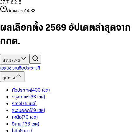
3
7
,
7
1
6
,
2
1
5
8
9
8
4
8
8
2
7
3
2
6
9
9
อัปเดต ณ
14:32
5
9
9
3
8
4
3
7
6
4
9
5
4
8
7
5
6
5
9
ผลเลือกตั้ง 2569 อัปเดตล่าสุดจาก
8
6
7
6
9
7
8
7
กกต.
8
9
8
9
9
ทั่วประเทศ
เขต
บช.รายชื่อ
ประชามติ
ภูมิภาค
ทั่วประเทศ
(
400
เขต
)
กรุงเทพฯ
(
33
เขต
)
กลาง
(
76
เขต
)
ตะวันออก
(
29
เขต
)
เหนือ
(
70
เขต
)
อีสาน
(
133
เขต
)
ใต้
(
59
เขต
)