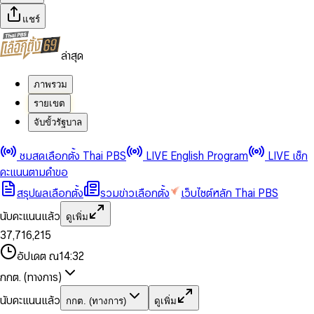
แชร์
ล่าสุด
ภาพรวม
รายเขต
จับขั้วรัฐบาล
0
0
ชมสดเลือกตั้ง Thai PBS
LIVE English Program
LIVE เช็ก
1
1
0
2
2
1
0
คะแนนตามคำขอ
3
3
2
1
สรุปผลเลือกตั้ง
รวมข่าวเลือกตั้ง
เว็บไซต์หลัก Thai PBS
0
4
4
3
2
1
5
5
4
0
3
นับคะแนนแล้ว
ดูเพิ่ม
2
6
6
0
5
1
0
4
0
0
3
7
,
7
1
6
,
2
1
5
1
1
0
4
8
8
2
7
3
2
6
2
2
1
0
อัปเดต ณ
14:32
5
9
9
3
8
4
3
7
3
3
2
1
6
4
9
5
4
8
กกต. (ทางการ)
0
4
4
3
2
7
5
6
5
9
1
5
5
4
0
3
8
6
7
6
นับคะแนนแล้ว
กกต. (ทางการ)
ดูเพิ่ม
2
6
6
0
5
1
0
4
9
7
8
7