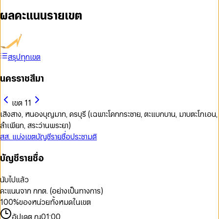
ผลคะแนนรายเขต
สรุปทุกเขต
นครราชสีมา
เขต 11
เสิงสาง, หนองบุญมาก, ครบุรี (เฉพาะโคกกระชาย, ตะแบกบาน, มาบตะโกเอน,
ลำเพียก, สระว่านพระยา)
สส. แบ่งเขต
บัญชีรายชื่อ
ประชามติ
บัญชีรายชื่อ
นับไปแล้ว
คะแนนจาก กกต. (อย่างเป็นทางการ)
100
%
ของหน่วยทั้งหมดในเขต
อัปเดต ณ
01:00