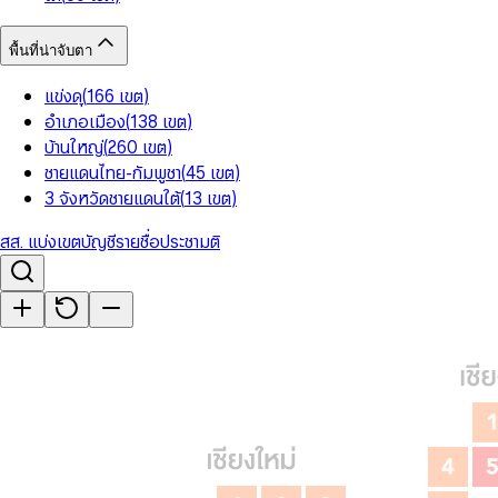
พื้นที่น่าจับตา
แข่งดุ
(
166
เขต
)
อำเภอเมือง
(
138
เขต
)
บ้านใหญ่
(
260
เขต
)
ชายแดนไทย-กัมพูชา
(
45
เขต
)
3 จังหวัดชายแดนใต้
(
13
เขต
)
สส. แบ่งเขต
บัญชีรายชื่อ
ประชามติ