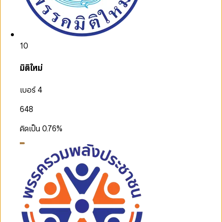
10
มิติใหม่
เบอร์ 4
648
คิดเป็น
0.76
%