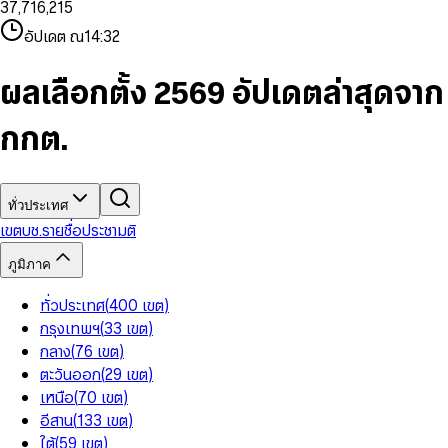
3
7
,
7
1
6
,
2
1
5
8
9
8
4
8
8
2
7
3
2
6
9
9
อัปเดต ณ
14:32
5
9
9
3
8
4
3
7
6
4
9
5
4
8
7
5
6
5
9
ผลเลือกตั้ง 2569 อัปเดตล่าสุดจาก
8
6
7
6
9
7
8
7
กกต.
8
9
8
9
9
ทั่วประเทศ
เขต
บช.รายชื่อ
ประชามติ
ภูมิภาค
ทั่วประเทศ
(
400
เขต
)
กรุงเทพฯ
(
33
เขต
)
กลาง
(
76
เขต
)
ตะวันออก
(
29
เขต
)
เหนือ
(
70
เขต
)
อีสาน
(
133
เขต
)
ใต้
(
59
เขต
)