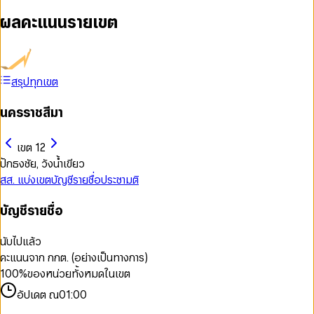
ผลคะแนนรายเขต
สรุปทุกเขต
นครราชสีมา
เขต 12
ปักธงชัย, วังน้ำเขียว
สส. แบ่งเขต
บัญชีรายชื่อ
ประชามติ
บัญชีรายชื่อ
นับไปแล้ว
คะแนนจาก กกต. (อย่างเป็นทางการ)
100
%
ของหน่วยทั้งหมดในเขต
อัปเดต ณ
01:00