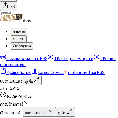
แชร์
ล่าสุด
ภาพรวม
รายเขต
จับขั้วรัฐบาล
0
0
ชมสดเลือกตั้ง Thai PBS
LIVE English Program
LIVE เช็ก
1
1
0
2
2
1
0
คะแนนตามคำขอ
3
3
2
1
สรุปผลเลือกตั้ง
รวมข่าวเลือกตั้ง
เว็บไซต์หลัก Thai PBS
0
4
4
3
2
1
5
5
4
0
3
นับคะแนนแล้ว
ดูเพิ่ม
2
6
6
0
5
1
0
4
0
0
3
7
,
7
1
6
,
2
1
5
1
1
0
4
8
8
2
7
3
2
6
2
2
1
0
อัปเดต ณ
14:32
5
9
9
3
8
4
3
7
3
3
2
1
6
4
9
5
4
8
กกต. (ทางการ)
0
4
4
3
2
7
5
6
5
9
1
5
5
4
0
3
8
6
7
6
นับคะแนนแล้ว
กกต. (ทางการ)
ดูเพิ่ม
2
6
6
0
5
1
0
4
9
7
8
7