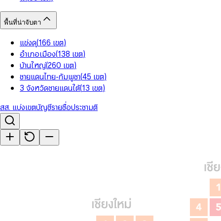
พื้นที่น่าจับตา
แข่งดุ
(
166
เขต
)
อำเภอเมือง
(
138
เขต
)
บ้านใหญ่
(
260
เขต
)
ชายแดนไทย-กัมพูชา
(
45
เขต
)
3 จังหวัดชายแดนใต้
(
13
เขต
)
สส. แบ่งเขต
บัญชีรายชื่อ
ประชามติ