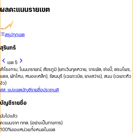
ผลคะแนนรายเขต
สรุปทุกเขต
สุรินทร์
เขต 5
สำโรงทาบ, โนนนารายณ์, ศีขรภูมิ (ยกเว้นกุดหวาย, จารพัต, ช่างปี่, ตรมไพร,
แตล, ผักไหม, หนองเหล็ก), รัตนบุรี (เฉพาะเบิด, ยางสว่าง), สนม (เฉพาะหัว
งัว)
สส. แบ่งเขต
บัญชีรายชื่อ
ประชามติ
บัญชีรายชื่อ
นับไปแล้ว
คะแนนจาก กกต. (อย่างเป็นทางการ)
100
%
ของหน่วยทั้งหมดในเขต