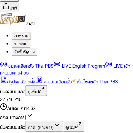
แชร์
ล่าสุด
ภาพรวม
รายเขต
จับขั้วรัฐบาล
0
0
ชมสดเลือกตั้ง Thai PBS
LIVE English Program
LIVE เช็ก
1
1
0
2
2
1
0
คะแนนตามคำขอ
3
3
2
1
สรุปผลเลือกตั้ง
รวมข่าวเลือกตั้ง
เว็บไซต์หลัก Thai PBS
0
4
4
3
2
1
5
5
4
0
3
นับคะแนนแล้ว
ดูเพิ่ม
2
6
6
0
5
1
0
4
0
0
3
7
,
7
1
6
,
2
1
5
1
1
0
4
8
8
2
7
3
2
6
2
2
1
0
อัปเดต ณ
14:32
5
9
9
3
8
4
3
7
3
3
2
1
6
4
9
5
4
8
กกต. (ทางการ)
0
4
4
3
2
7
5
6
5
9
1
5
5
4
0
3
8
6
7
6
นับคะแนนแล้ว
กกต. (ทางการ)
ดูเพิ่ม
2
6
6
0
5
1
0
4
9
7
8
7