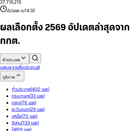
3
7
,
7
1
6
,
2
1
5
8
9
8
4
8
8
2
7
3
2
6
9
9
อัปเดต ณ
14:32
5
9
9
3
8
4
3
7
6
4
9
5
4
8
7
5
6
5
9
ผลเลือกตั้ง 2569 อัปเดตล่าสุดจาก
8
6
7
6
9
7
8
7
กกต.
8
9
8
9
9
ทั่วประเทศ
เขต
บช.รายชื่อ
ประชามติ
ภูมิภาค
ทั่วประเทศ
(
400
เขต
)
กรุงเทพฯ
(
33
เขต
)
กลาง
(
76
เขต
)
ตะวันออก
(
29
เขต
)
เหนือ
(
70
เขต
)
อีสาน
(
133
เขต
)
ใต้
(
59
เขต
)