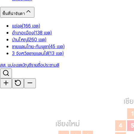
พื้นที่น่าจับตา
แข่งดุ
(
166
เขต
)
อำเภอเมือง
(
138
เขต
)
บ้านใหญ่
(
260
เขต
)
ชายแดนไทย-กัมพูชา
(
45
เขต
)
3 จังหวัดชายแดนใต้
(
13
เขต
)
สส. แบ่งเขต
บัญชีรายชื่อ
ประชามติ