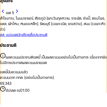
สุรินทร์
เขต 5
สำโรงทาบ, โนนนารายณ์, ศีขรภูมิ (ยกเว้นกุดหวาย, จารพัต, ช่างปี่, ตรมไพร,
แตล, ผักไหม, หนองเหล็ก), รัตนบุรี (เฉพาะเบิด, ยางสว่าง), สนม (เฉพาะหัว
งัว)
สส. แบ่งเขต
บัญชีรายชื่อ
ประชามติ
0
ประชามติ
1
2
0
3
ผลคะแนนประชามติเขตนี้ เป็นผลคะแนนอย่างไม่เป็นทางการ เนื่องจากยัง
1
4
ไม่มีการประกาศผลคะแนนรายเขต
2
5
0
3
6
0
1
0
เขตนี้นับคะแนนแล้ว
4
7
1
2
1
คะแนนจาก กกต. (อย่างไม่เป็นทางการ)
5
8
2
3
2
6
9
,
3
4
3
7
4
5
4
อัปเดต ณ
01:00
8
5
6
5
9
6
7
6
7
8
7
8
9
8