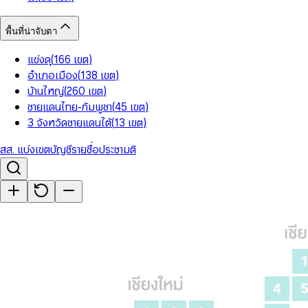
พื้นที่น่าจับตา
แข่งดุ
(
166
เขต
)
อำเภอเมือง
(
138
เขต
)
บ้านใหญ่
(
260
เขต
)
ชายแดนไทย-กัมพูชา
(
45
เขต
)
3 จังหวัดชายแดนใต้
(
13
เขต
)
สส. แบ่งเขต
บัญชีรายชื่อ
ประชามติ