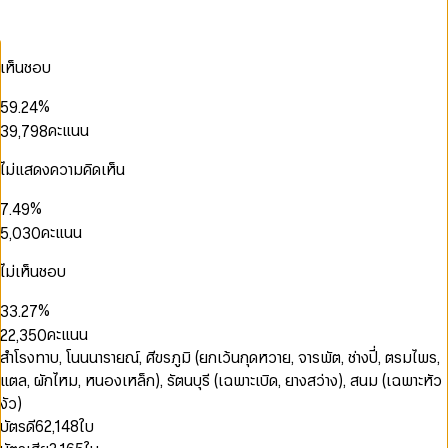
2
0
2
1
0
4
3
1
3
2
1
5
0
4
2
4
3
0
2
6
1
5
3
5
4
1
เห็นชอบ
3
7
0
2
0
6
4
6
5
0
2
4
8
1
3
1
7
5
7
6
1
3
%
5
9
.
2
4
2
8
6
8
7
2
4
6
3
5
คะแนน
3
9
,
7
9
8
3
0
5
0
7
4
6
4
8
9
4
1
6
1
8
5
7
5
9
ไม่แสดงความคิดเห็น
5
2
7
2
0
9
6
8
0
6
6
3
8
3
1
7
9
1
7
%
7
.
4
9
4
2
8
2
8
8
5
คะแนน
5
,
0
3
0
9
3
9
0
9
6
6
1
4
1
0
0
4
1
7
7
2
5
2
ไม่เห็นชอบ
1
1
0
5
0
2
8
8
3
6
3
2
2
1
6
0
0
1
3
9
9
4
7
4
%
3
3
.
2
7
1
1
2
4
5
8
5
4
4
3
8
คะแนน
2
2
,
3
5
0
6
9
6
5
5
4
9
3
3
4
6
1
สำโรงทาบ, โนนนารายณ์, ศีขรภูมิ (ยกเว้นกุดหวาย, จารพัต, ช่างปี่, ตรมไพร,
7
7
6
6
5
4
4
5
7
2
0
8
8
แตล, ผักไหม, หนองเหล็ก), รัตนบุรี (เฉพาะเบิด, ยางสว่าง), สนม (เฉพาะหัว
7
7
6
5
5
6
8
3
1
9
9
8
8
7
งัว)
6
6
7
9
4
2
9
9
8
บัตรดี
62,148
ใบ
7
7
8
5
0
3
9
8
8
9
6