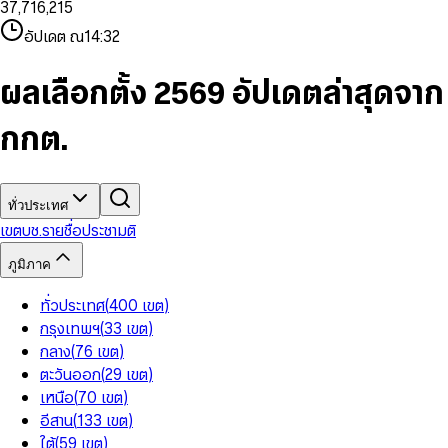
3
7
,
7
1
6
,
2
1
5
8
9
8
4
8
8
2
7
3
2
6
9
9
อัปเดต ณ
14:32
5
9
9
3
8
4
3
7
6
4
9
5
4
8
7
5
6
5
9
ผลเลือกตั้ง 2569 อัปเดตล่าสุดจาก
8
6
7
6
9
7
8
7
กกต.
8
9
8
9
9
ทั่วประเทศ
เขต
บช.รายชื่อ
ประชามติ
ภูมิภาค
ทั่วประเทศ
(
400
เขต
)
กรุงเทพฯ
(
33
เขต
)
กลาง
(
76
เขต
)
ตะวันออก
(
29
เขต
)
เหนือ
(
70
เขต
)
อีสาน
(
133
เขต
)
ใต้
(
59
เขต
)