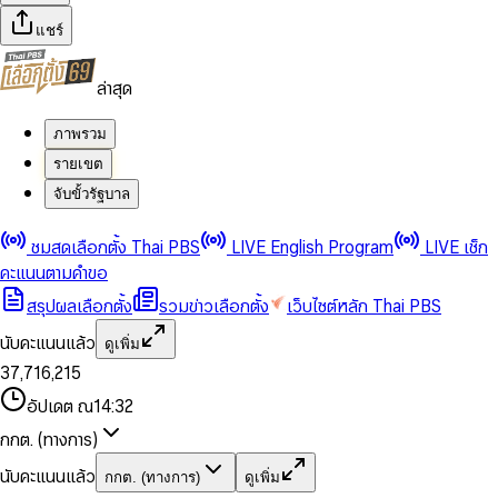
แชร์
ล่าสุด
ภาพรวม
รายเขต
จับขั้วรัฐบาล
0
0
ชมสดเลือกตั้ง Thai PBS
LIVE English Program
LIVE เช็ก
1
1
0
2
2
1
0
คะแนนตามคำขอ
3
3
2
1
สรุปผลเลือกตั้ง
รวมข่าวเลือกตั้ง
เว็บไซต์หลัก Thai PBS
0
4
4
3
2
1
5
5
4
0
3
นับคะแนนแล้ว
ดูเพิ่ม
2
6
6
0
5
1
0
4
0
0
3
7
,
7
1
6
,
2
1
5
1
1
0
4
8
8
2
7
3
2
6
2
2
1
0
อัปเดต ณ
14:32
5
9
9
3
8
4
3
7
3
3
2
1
6
4
9
5
4
8
กกต. (ทางการ)
0
4
4
3
2
7
5
6
5
9
1
5
5
4
0
3
8
6
7
6
นับคะแนนแล้ว
กกต. (ทางการ)
ดูเพิ่ม
2
6
6
0
5
1
0
4
9
7
8
7