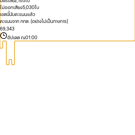
บัตรเสีย
2,165
ใบ
1
4
9
9
7
2
5
0
ไม่ออกเสียง
5,030
ใบ
8
3
6
0
1
0
เขตนี้นับคะแนนแล้ว
9
4
7
1
2
1
คะแนนจาก กกต. (อย่างไม่เป็นทางการ)
5
8
2
3
2
6
9
,
3
4
3
7
4
5
4
อัปเดต ณ
01:00
8
5
6
5
9
6
7
6
7
8
7
8
9
8
9
9