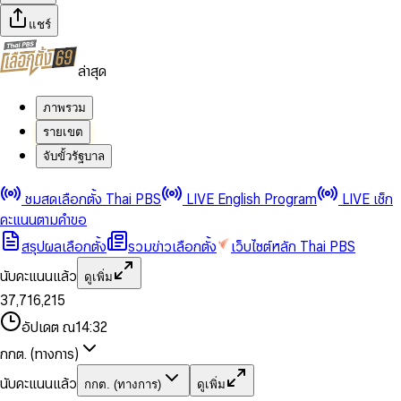
แชร์
ล่าสุด
ภาพรวม
รายเขต
จับขั้วรัฐบาล
0
0
ชมสดเลือกตั้ง Thai PBS
LIVE English Program
LIVE เช็ก
1
1
0
2
2
1
0
คะแนนตามคำขอ
3
3
2
1
สรุปผลเลือกตั้ง
รวมข่าวเลือกตั้ง
เว็บไซต์หลัก Thai PBS
0
4
4
3
2
1
5
5
4
0
3
นับคะแนนแล้ว
ดูเพิ่ม
2
6
6
0
5
1
0
4
0
0
3
7
,
7
1
6
,
2
1
5
1
1
0
4
8
8
2
7
3
2
6
2
2
1
0
อัปเดต ณ
14:32
5
9
9
3
8
4
3
7
3
3
2
1
6
4
9
5
4
8
กกต. (ทางการ)
0
4
4
3
2
7
5
6
5
9
1
5
5
4
0
3
8
6
7
6
นับคะแนนแล้ว
กกต. (ทางการ)
ดูเพิ่ม
2
6
6
0
5
1
0
4
9
7
8
7