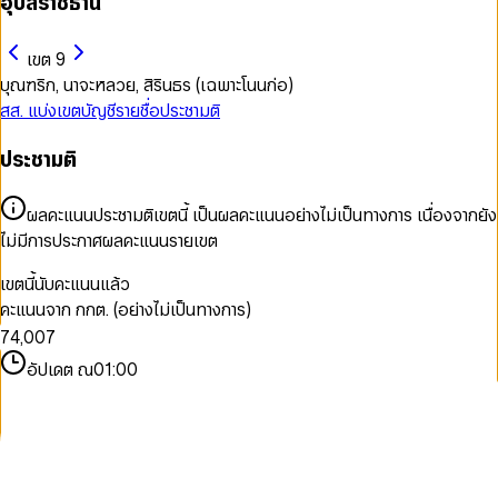
อุบลราชธานี
เขต 9
บุณฑริก, นาจะหลวย, สิรินธร (เฉพาะโนนก่อ)
สส. แบ่งเขต
บัญชีรายชื่อ
ประชามติ
ประชามติ
0
0
1
1
ผลคะแนนประชามติเขตนี้ เป็นผลคะแนนอย่างไม่เป็นทางการ เนื่องจากยัง
2
2
ไม่มีการประกาศผลคะแนนรายเขต
3
0
3
4
1
4
เขตนี้นับคะแนนแล้ว
5
2
5
คะแนนจาก กกต. (อย่างไม่เป็นทางการ)
6
3
6
7
4
,
0
0
7
8
5
1
1
8
อัปเดต ณ
01:00
9
6
2
2
9
7
3
3
8
4
4
9
5
5
6
6
7
7