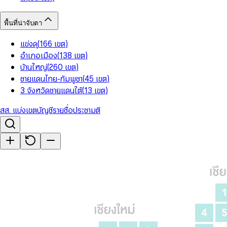
พื้นที่น่าจับตา
แข่งดุ
(
166
เขต
)
อำเภอเมือง
(
138
เขต
)
บ้านใหญ่
(
260
เขต
)
ชายแดนไทย-กัมพูชา
(
45
เขต
)
3 จังหวัดชายแดนใต้
(
13
เขต
)
สส. แบ่งเขต
บัญชีรายชื่อ
ประชามติ