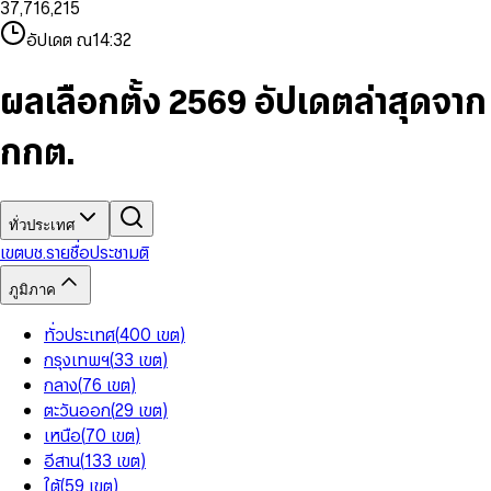
3
7
,
7
1
6
,
2
1
5
8
9
8
4
8
8
2
7
3
2
6
9
9
อัปเดต ณ
14:32
5
9
9
3
8
4
3
7
6
4
9
5
4
8
7
5
6
5
9
ผลเลือกตั้ง 2569 อัปเดตล่าสุดจาก
8
6
7
6
9
7
8
7
กกต.
8
9
8
9
9
ทั่วประเทศ
เขต
บช.รายชื่อ
ประชามติ
ภูมิภาค
ทั่วประเทศ
(
400
เขต
)
กรุงเทพฯ
(
33
เขต
)
กลาง
(
76
เขต
)
ตะวันออก
(
29
เขต
)
เหนือ
(
70
เขต
)
อีสาน
(
133
เขต
)
ใต้
(
59
เขต
)