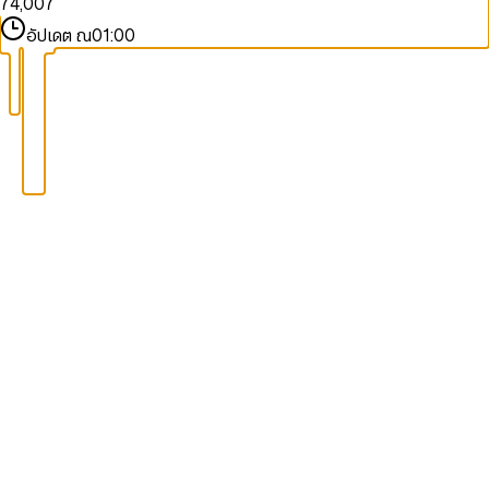
7
4
,
0
0
7
8
5
1
1
8
อัปเดต ณ
01:00
9
6
2
2
9
7
3
3
8
4
4
9
5
5
6
6
7
7
8
8
9
9