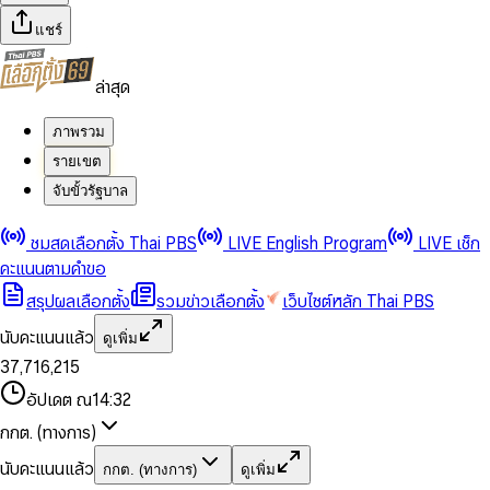
แชร์
ล่าสุด
ภาพรวม
รายเขต
จับขั้วรัฐบาล
0
0
ชมสดเลือกตั้ง Thai PBS
LIVE English Program
LIVE เช็ก
1
1
0
2
2
1
0
คะแนนตามคำขอ
3
3
2
1
สรุปผลเลือกตั้ง
รวมข่าวเลือกตั้ง
เว็บไซต์หลัก Thai PBS
0
4
4
3
2
1
5
5
4
0
3
นับคะแนนแล้ว
ดูเพิ่ม
2
6
6
0
5
1
0
4
0
0
3
7
,
7
1
6
,
2
1
5
1
1
0
4
8
8
2
7
3
2
6
2
2
1
0
อัปเดต ณ
14:32
5
9
9
3
8
4
3
7
3
3
2
1
6
4
9
5
4
8
กกต. (ทางการ)
0
4
4
3
2
7
5
6
5
9
1
5
5
4
0
3
8
6
7
6
นับคะแนนแล้ว
กกต. (ทางการ)
ดูเพิ่ม
2
6
6
0
5
1
0
4
9
7
8
7