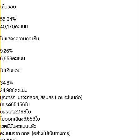
2
2
6
1
0
3
1
เห็นชอบ
3
3
7
2
1
4
2
4
4
8
3
2
5
3
0
%
5
5
.
9
4
3
0
6
4
1
0
0
6
6
5
คะแนน
4
0
,
1
7
0
5
2
1
1
0
7
7
6
5
1
2
8
1
6
3
2
2
1
8
8
7
0
6
2
3
9
2
ไม่แสดงความคิดเห็น
0
7
0
4
3
3
2
0
9
9
8
1
7
3
4
3
1
0
8
1
5
4
4
3
1
9
2
8
4
5
4
2
1
%
9
.
2
6
5
5
4
2
3
9
5
6
5
3
2
0
3
7
คะแนน
6
,
6
5
3
0
4
6
7
6
4
3
1
4
8
7
7
6
4
0
1
5
7
8
7
0
5
4
2
5
9
8
8
7
5
ไม่เห็นชอบ
1
2
6
8
9
8
1
6
5
3
6
9
9
8
6
2
3
7
9
9
0
2
7
6
4
7
9
7
%
3
4
.
8
1
3
8
7
5
8
8
4
5
9
คะแนน
2
4
,
9
8
6
9
9
5
6
3
5
9
7
บุณฑริก, นาจะหลวย, สิรินธร (เฉพาะโนนก่อ)
6
7
0
0
4
6
8
บัตรดี
65,156
ใบ
7
8
1
1
5
7
9
8
9
บัตรเสีย
2,198
ใบ
2
2
6
8
9
3
0
3
ไม่ออกเสียง
6,653
ใบ
7
9
4
1
4
8
เขตนี้นับคะแนนแล้ว
5
2
5
9
คะแนนจาก กกต. (อย่างไม่เป็นทางการ)
6
3
6