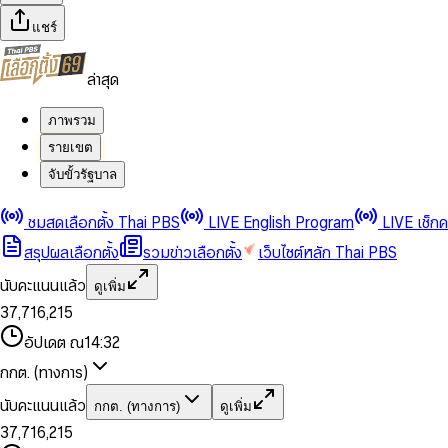
แชร์
ล่าสุด
ภาพรวม
รายเขต
จับขั้วรัฐบาล
0
0
1
1
0
2
2
1
0
ชมสดเลือกตั้ง Thai PBS
LIVE English Program
LIVE เช็ก
3
3
2
1
สรุปผลเลือกตั้ง
รวมข่าวเลือกตั้ง
เว็บไซต์หลัก Thai PBS
0
4
4
3
2
1
5
5
4
0
3
นับคะแนนแล้ว
ดูเพิ่ม
2
6
6
0
5
1
0
4
0
0
3
7
,
7
1
6
,
2
1
5
1
1
0
4
8
8
2
7
3
2
6
2
2
1
0
อัปเดต ณ
14:32
5
9
9
3
8
4
3
7
3
3
2
1
6
4
9
5
4
8
กกต. (ทางการ)
0
4
4
3
2
7
5
6
5
9
1
5
5
4
0
3
8
6
7
6
นับคะแนนแล้ว
กกต. (ทางการ)
ดูเพิ่ม
2
6
6
0
5
1
0
4
9
7
8
7
3
7
,
7
1
6
,
2
1
5
8
9
8