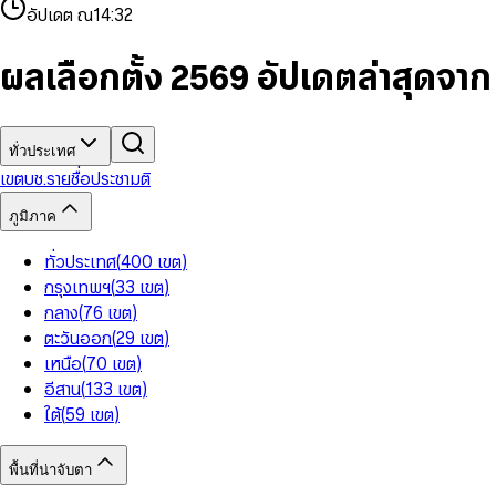
4
8
8
2
7
3
2
6
9
9
อัปเดต ณ
14:32
5
9
9
3
8
4
3
7
6
4
9
5
4
8
7
5
6
5
9
ผลเลือกตั้ง 2569 อัปเดตล่าสุดจา
8
6
7
6
9
7
8
7
8
9
8
9
9
ทั่วประเทศ
เขต
บช.รายชื่อ
ประชามติ
ภูมิภาค
ทั่วประเทศ
(
400
เขต
)
กรุงเทพฯ
(
33
เขต
)
กลาง
(
76
เขต
)
ตะวันออก
(
29
เขต
)
เหนือ
(
70
เขต
)
อีสาน
(
133
เขต
)
ใต้
(
59
เขต
)
พื้นที่น่าจับตา