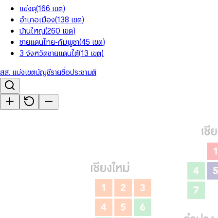
แข่งดุ
(
166
เขต
)
อำเภอเมือง
(
138
เขต
)
บ้านใหญ่
(
260
เขต
)
ชายแดนไทย-กัมพูชา
(
45
เขต
)
3 จังหวัดชายแดนใต้
(
13
เขต
)
สส. แบ่งเขต
บัญชีรายชื่อ
ประชามติ