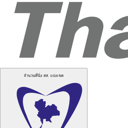
จำนวนที่นั่ง สส. แบ่งเขต