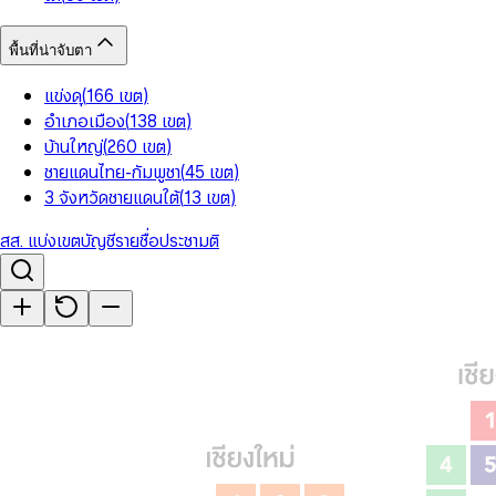
พื้นที่น่าจับตา
แข่งดุ
(
166
เขต
)
อำเภอเมือง
(
138
เขต
)
บ้านใหญ่
(
260
เขต
)
ชายแดนไทย-กัมพูชา
(
45
เขต
)
3 จังหวัดชายแดนใต้
(
13
เขต
)
สส. แบ่งเขต
บัญชีรายชื่อ
ประชามติ