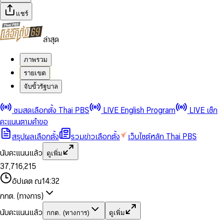
แชร์
ล่าสุด
ภาพรวม
รายเขต
จับขั้วรัฐบาล
0
0
ชมสดเลือกตั้ง Thai PBS
LIVE English Program
LIVE เช็ก
1
1
0
2
2
1
0
คะแนนตามคำขอ
3
3
2
1
สรุปผลเลือกตั้ง
รวมข่าวเลือกตั้ง
เว็บไซต์หลัก Thai PBS
0
4
4
3
2
1
5
5
4
0
3
นับคะแนนแล้ว
ดูเพิ่ม
2
6
6
0
5
1
0
4
0
0
3
7
,
7
1
6
,
2
1
5
1
1
0
4
8
8
2
7
3
2
6
2
2
1
0
อัปเดต ณ
14:32
5
9
9
3
8
4
3
7
3
3
2
1
6
4
9
5
4
8
กกต. (ทางการ)
0
4
4
3
2
7
5
6
5
9
1
5
5
4
0
3
8
6
7
6
นับคะแนนแล้ว
กกต. (ทางการ)
ดูเพิ่ม
2
6
6
0
5
1
0
4
9
7
8
7