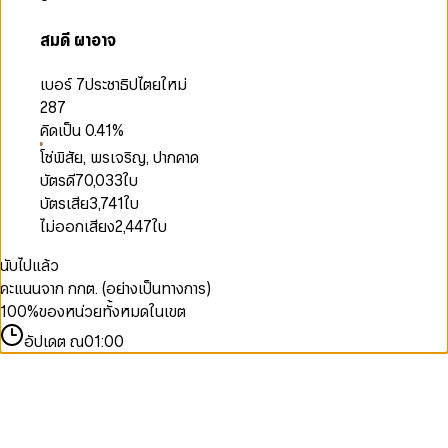
สมดี ผาอาจ
เบอร์ 7
ประชาธิปไตยใหม่
287
คิดเป็น
0.41
%
โซ่พิสัย, พรเจริญ, ปากคาด
บัตรดี
70,033
ใบ
บัตรเสีย
3,741
ใบ
ไม่ออกเสียง
2,447
ใบ
นับไปแล้ว
คะแนนจาก กกต. (อย่างเป็นทางการ)
100
%
ของหน่วยทั้งหมดในเขต
อัปเดต ณ
01:00