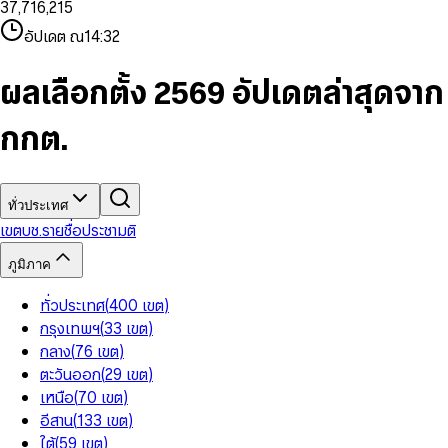
3
7
,
7
1
6
,
2
1
5
8
9
8
4
8
8
2
7
3
2
6
9
9
อัปเดต ณ
14:32
5
9
9
3
8
4
3
7
6
4
9
5
4
8
7
5
6
5
9
ผลเลือกตั้ง 2569 อัปเดตล่าสุดจาก
8
6
7
6
9
7
8
7
กกต.
8
9
8
9
9
ทั่วประเทศ
เขต
บช.รายชื่อ
ประชามติ
ภูมิภาค
ทั่วประเทศ
(
400
เขต
)
กรุงเทพฯ
(
33
เขต
)
กลาง
(
76
เขต
)
ตะวันออก
(
29
เขต
)
เหนือ
(
70
เขต
)
อีสาน
(
133
เขต
)
ใต้
(
59
เขต
)