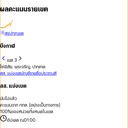
ผลคะแนนรายเขต
สรุปทุกเขต
บึงกาฬ
เขต 3
โซ่พิสัย, พรเจริญ, ปากคาด
สส. แบ่งเขต
บัญชีรายชื่อ
ประชามติ
สส. แบ่งเขต
นับไปแล้ว
คะแนนจาก กกต. (อย่างเป็นทางการ)
100
%
ของหน่วยทั้งหมดในเขต
อัปเดต ณ
01:00