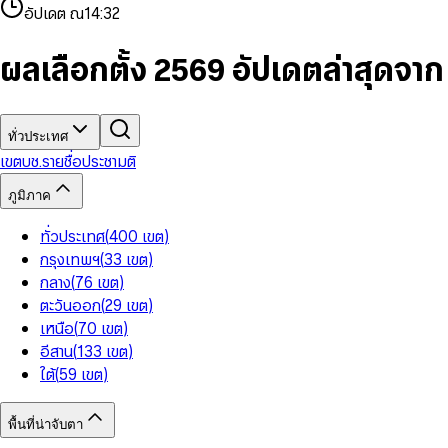
4
8
8
2
7
3
2
6
9
9
อัปเดต ณ
14:32
5
9
9
3
8
4
3
7
6
4
9
5
4
8
7
5
6
5
9
ผลเลือกตั้ง 2569 อัปเดตล่าสุดจา
8
6
7
6
9
7
8
7
8
9
8
9
9
ทั่วประเทศ
เขต
บช.รายชื่อ
ประชามติ
ภูมิภาค
ทั่วประเทศ
(
400
เขต
)
กรุงเทพฯ
(
33
เขต
)
กลาง
(
76
เขต
)
ตะวันออก
(
29
เขต
)
เหนือ
(
70
เขต
)
อีสาน
(
133
เขต
)
ใต้
(
59
เขต
)
พื้นที่น่าจับตา