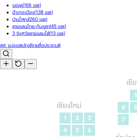
แข่งดุ
(
166
เขต
)
อำเภอเมือง
(
138
เขต
)
บ้านใหญ่
(
260
เขต
)
ชายแดนไทย-กัมพูชา
(
45
เขต
)
3 จังหวัดชายแดนใต้
(
13
เขต
)
สส. แบ่งเขต
บัญชีรายชื่อ
ประชามติ