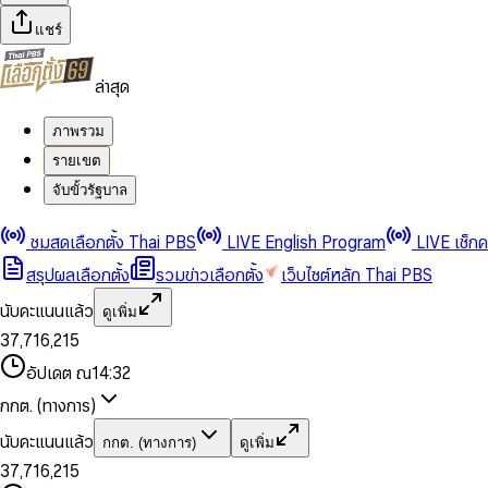
แชร์
ล่าสุด
ภาพรวม
รายเขต
จับขั้วรัฐบาล
0
0
1
1
0
2
2
1
0
ชมสดเลือกตั้ง Thai PBS
LIVE English Program
LIVE เช็ก
3
3
2
1
สรุปผลเลือกตั้ง
รวมข่าวเลือกตั้ง
เว็บไซต์หลัก Thai PBS
0
4
4
3
2
1
5
5
4
0
3
นับคะแนนแล้ว
ดูเพิ่ม
2
6
6
0
5
1
0
4
0
0
3
7
,
7
1
6
,
2
1
5
1
1
0
4
8
8
2
7
3
2
6
2
2
1
0
อัปเดต ณ
14:32
5
9
9
3
8
4
3
7
3
3
2
1
6
4
9
5
4
8
กกต. (ทางการ)
0
4
4
3
2
7
5
6
5
9
1
5
5
4
0
3
8
6
7
6
นับคะแนนแล้ว
กกต. (ทางการ)
ดูเพิ่ม
2
6
6
0
5
1
0
4
9
7
8
7
3
7
,
7
1
6
,
2
1
5
8
9
8