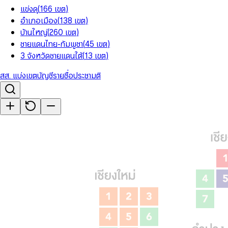
แข่งดุ
(
166
เขต
)
อำเภอเมือง
(
138
เขต
)
บ้านใหญ่
(
260
เขต
)
ชายแดนไทย-กัมพูชา
(
45
เขต
)
3 จังหวัดชายแดนใต้
(
13
เขต
)
สส. แบ่งเขต
บัญชีรายชื่อ
ประชามติ