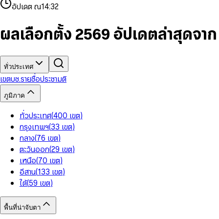
4
8
8
2
7
3
2
6
9
9
อัปเดต ณ
14:32
5
9
9
3
8
4
3
7
6
4
9
5
4
8
7
5
6
5
9
ผลเลือกตั้ง 2569 อัปเดตล่าสุดจา
8
6
7
6
9
7
8
7
8
9
8
9
9
ทั่วประเทศ
เขต
บช.รายชื่อ
ประชามติ
ภูมิภาค
ทั่วประเทศ
(
400
เขต
)
กรุงเทพฯ
(
33
เขต
)
กลาง
(
76
เขต
)
ตะวันออก
(
29
เขต
)
เหนือ
(
70
เขต
)
อีสาน
(
133
เขต
)
ใต้
(
59
เขต
)
พื้นที่น่าจับตา