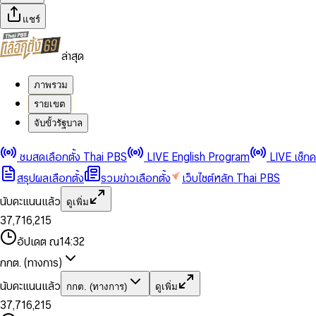
แชร์
ล่าสุด
ภาพรวม
รายเขต
จับขั้วรัฐบาล
0
0
1
1
0
2
2
1
0
ชมสดเลือกตั้ง Thai PBS
LIVE English Program
LIVE เช็ก
3
3
2
1
สรุปผลเลือกตั้ง
รวมข่าวเลือกตั้ง
เว็บไซต์หลัก Thai PBS
0
4
4
3
2
1
5
5
4
0
3
นับคะแนนแล้ว
ดูเพิ่ม
2
6
6
0
5
1
0
4
0
0
3
7
,
7
1
6
,
2
1
5
1
1
0
4
8
8
2
7
3
2
6
2
2
1
0
อัปเดต ณ
14:32
5
9
9
3
8
4
3
7
3
3
2
1
6
4
9
5
4
8
กกต. (ทางการ)
0
4
4
3
2
7
5
6
5
9
1
5
5
4
0
3
8
6
7
6
นับคะแนนแล้ว
กกต. (ทางการ)
ดูเพิ่ม
2
6
6
0
5
1
0
4
9
7
8
7
3
7
,
7
1
6
,
2
1
5
8
9
8