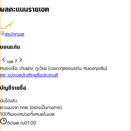
ผลคะแนนรายเขต
สรุปทุกเขต
ขอนแก่น
เขต 7
หนองเรือ, บ้านฝาง, ภูเวียง (เฉพาะกุดขอนแก่น, หนองกุงเซิน)
สส. แบ่งเขต
บัญชีรายชื่อ
ประชามติ
บัญชีรายชื่อ
นับไปแล้ว
คะแนนจาก กกต. (อย่างเป็นทางการ)
100
%
ของหน่วยทั้งหมดในเขต
อัปเดต ณ
01:00