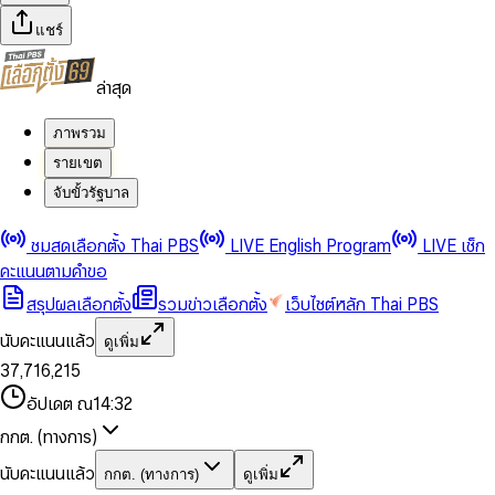
แชร์
ล่าสุด
ภาพรวม
รายเขต
จับขั้วรัฐบาล
0
0
ชมสดเลือกตั้ง Thai PBS
LIVE English Program
LIVE เช็ก
1
1
0
2
2
1
0
คะแนนตามคำขอ
3
3
2
1
สรุปผลเลือกตั้ง
รวมข่าวเลือกตั้ง
เว็บไซต์หลัก Thai PBS
0
4
4
3
2
1
5
5
4
0
3
นับคะแนนแล้ว
ดูเพิ่ม
2
6
6
0
5
1
0
4
0
0
3
7
,
7
1
6
,
2
1
5
1
1
0
4
8
8
2
7
3
2
6
2
2
1
0
อัปเดต ณ
14:32
5
9
9
3
8
4
3
7
3
3
2
1
6
4
9
5
4
8
กกต. (ทางการ)
0
4
4
3
2
7
5
6
5
9
1
5
5
4
0
3
8
6
7
6
นับคะแนนแล้ว
กกต. (ทางการ)
ดูเพิ่ม
2
6
6
0
5
1
0
4
9
7
8
7