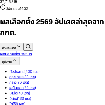
3
7
,
7
1
6
,
2
1
5
8
9
8
4
8
8
2
7
3
2
6
9
9
อัปเดต ณ
14:32
5
9
9
3
8
4
3
7
6
4
9
5
4
8
7
5
6
5
9
ผลเลือกตั้ง 2569 อัปเดตล่าสุดจาก
8
6
7
6
9
7
8
7
กกต.
8
9
8
9
9
ทั่วประเทศ
เขต
บช.รายชื่อ
ประชามติ
ภูมิภาค
ทั่วประเทศ
(
400
เขต
)
กรุงเทพฯ
(
33
เขต
)
กลาง
(
76
เขต
)
ตะวันออก
(
29
เขต
)
เหนือ
(
70
เขต
)
อีสาน
(
133
เขต
)
ใต้
(
59
เขต
)