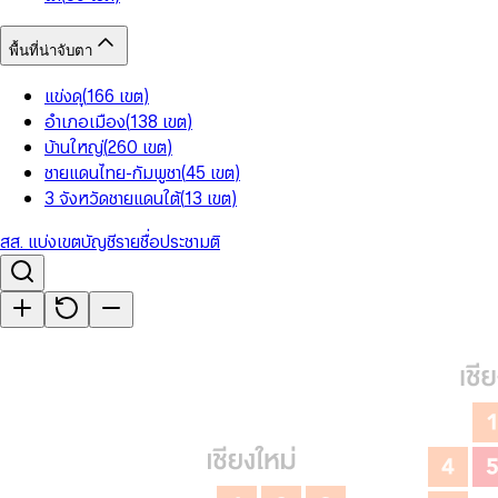
พื้นที่น่าจับตา
แข่งดุ
(
166
เขต
)
อำเภอเมือง
(
138
เขต
)
บ้านใหญ่
(
260
เขต
)
ชายแดนไทย-กัมพูชา
(
45
เขต
)
3 จังหวัดชายแดนใต้
(
13
เขต
)
สส. แบ่งเขต
บัญชีรายชื่อ
ประชามติ