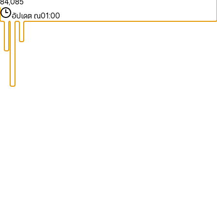
8
4
,
0
8
5
9
9
5
1
9
6
อัปเดต ณ
01:00
6
2
7
7
3
8
8
4
9
9
5
6
7
8
9