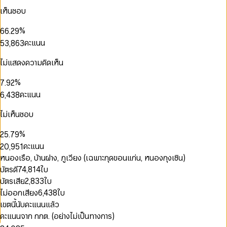
3
3
6
1
4
2
1
เห็นชอบ
4
4
0
7
2
0
5
3
0
0
2
0
5
5
1
8
3
1
6
4
1
1
3
1
%
6
6
.
2
9
4
2
7
5
2
2
4
0
2
7
7
3
คะแนน
5
3
,
8
6
3
3
5
1
3
8
8
4
0
6
4
9
7
4
4
6
2
0
4
9
9
5
1
7
5
8
5
ไม่แสดงความคิดเห็น
0
5
7
0
3
1
0
5
6
0
2
8
6
9
6
1
6
8
1
4
2
1
6
7
1
3
9
7
7
2
%
7
.
9
2
5
3
2
7
8
0
2
4
8
8
3
8
3
คะแนน
6
,
4
3
8
9
1
3
5
9
9
4
0
9
4
7
5
4
9
2
4
6
5
1
5
8
6
5
ไม่เห็นชอบ
0
3
5
7
6
2
6
9
7
6
1
4
6
8
0
7
3
7
8
7
%
2
5
.
7
9
1
8
4
0
8
9
8
3
6
8
คะแนน
2
0
,
9
5
1
9
9
4
7
9
0
0
3
1
6
2
หนองเรือ, บ้านฝาง, ภูเวียง (เฉพาะกุดขอนแก่น, หนองกุงเซิน)
5
8
1
1
4
2
7
3
บัตรดี
74,814
ใบ
6
9
2
2
5
3
8
4
7
บัตรเสีย
2,833
ใบ
3
3
0
6
4
9
5
8
4
0
4
1
ไม่ออกเสียง
6,438
ใบ
7
5
6
9
5
1
5
2
8
6
7
เขตนี้นับคะแนนแล้ว
6
2
6
3
9
7
8
คะแนนจาก กกต. (อย่างไม่เป็นทางการ)
7
3
7
4
8
9