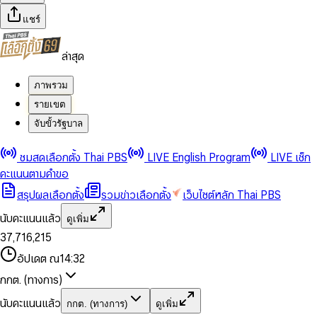
แชร์
ล่าสุด
ภาพรวม
รายเขต
จับขั้วรัฐบาล
0
0
ชมสดเลือกตั้ง Thai PBS
LIVE English Program
LIVE เช็ก
1
1
0
2
2
1
0
คะแนนตามคำขอ
3
3
2
1
สรุปผลเลือกตั้ง
รวมข่าวเลือกตั้ง
เว็บไซต์หลัก Thai PBS
0
4
4
3
2
1
5
5
4
0
3
นับคะแนนแล้ว
ดูเพิ่ม
2
6
6
0
5
1
0
4
0
0
3
7
,
7
1
6
,
2
1
5
1
1
0
4
8
8
2
7
3
2
6
2
2
1
0
อัปเดต ณ
14:32
5
9
9
3
8
4
3
7
3
3
2
1
6
4
9
5
4
8
กกต. (ทางการ)
0
4
4
3
2
7
5
6
5
9
1
5
5
4
0
3
8
6
7
6
นับคะแนนแล้ว
กกต. (ทางการ)
ดูเพิ่ม
2
6
6
0
5
1
0
4
9
7
8
7