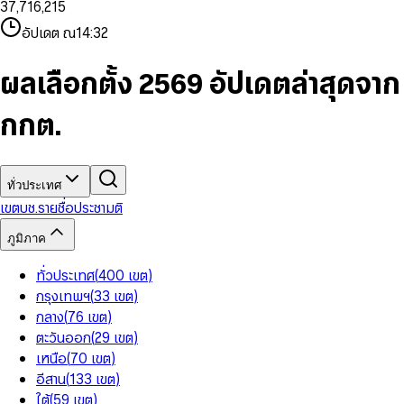
3
7
,
7
1
6
,
2
1
5
8
9
8
4
8
8
2
7
3
2
6
9
9
อัปเดต ณ
14:32
5
9
9
3
8
4
3
7
6
4
9
5
4
8
7
5
6
5
9
ผลเลือกตั้ง 2569 อัปเดตล่าสุดจาก
8
6
7
6
9
7
8
7
กกต.
8
9
8
9
9
ทั่วประเทศ
เขต
บช.รายชื่อ
ประชามติ
ภูมิภาค
ทั่วประเทศ
(
400
เขต
)
กรุงเทพฯ
(
33
เขต
)
กลาง
(
76
เขต
)
ตะวันออก
(
29
เขต
)
เหนือ
(
70
เขต
)
อีสาน
(
133
เขต
)
ใต้
(
59
เขต
)