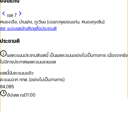
ขอนแก่น
เขต 7
หนองเรือ, บ้านฝาง, ภูเวียง (เฉพาะกุดขอนแก่น, หนองกุงเซิน)
สส. แบ่งเขต
บัญชีรายชื่อ
ประชามติ
ประชามติ
0
0
1
1
2
2
ผลคะแนนประชามติเขตนี้ เป็นผลคะแนนอย่างไม่เป็นทางการ เนื่องจากยัง
3
3
0
ไม่มีการประกาศผลคะแนนรายเขต
4
0
4
1
5
1
5
2
เขตนี้นับคะแนนแล้ว
6
2
6
3
คะแนนจาก กกต. (อย่างไม่เป็นทางการ)
7
3
7
4
8
4
,
0
8
5
9
5
1
9
6
อัปเดต ณ
01:00
6
2
7
7
3
8
8
4
9
9
5
6
7