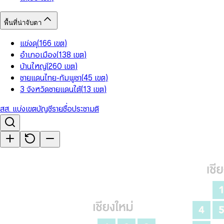
พื้นที่น่าจับตา
แข่งดุ
(
166
เขต
)
อำเภอเมือง
(
138
เขต
)
บ้านใหญ่
(
260
เขต
)
ชายแดนไทย-กัมพูชา
(
45
เขต
)
3 จังหวัดชายแดนใต้
(
13
เขต
)
สส. แบ่งเขต
บัญชีรายชื่อ
ประชามติ