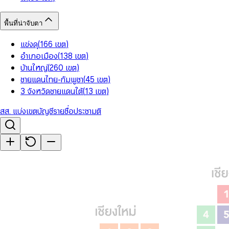
พื้นที่น่าจับตา
แข่งดุ
(
166
เขต
)
อำเภอเมือง
(
138
เขต
)
บ้านใหญ่
(
260
เขต
)
ชายแดนไทย-กัมพูชา
(
45
เขต
)
3 จังหวัดชายแดนใต้
(
13
เขต
)
สส. แบ่งเขต
บัญชีรายชื่อ
ประชามติ