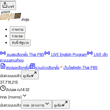
แชร์
ล่าสุด
ภาพรวม
รายเขต
จับขั้วรัฐบาล
0
0
ชมสดเลือกตั้ง Thai PBS
LIVE English Program
LIVE เช็ก
1
1
0
2
2
1
0
คะแนนตามคำขอ
3
3
2
1
สรุปผลเลือกตั้ง
รวมข่าวเลือกตั้ง
เว็บไซต์หลัก Thai PBS
0
4
4
3
2
1
5
5
4
0
3
นับคะแนนแล้ว
ดูเพิ่ม
2
6
6
0
5
1
0
4
0
0
3
7
,
7
1
6
,
2
1
5
1
1
0
4
8
8
2
7
3
2
6
2
2
1
0
อัปเดต ณ
14:32
5
9
9
3
8
4
3
7
3
3
2
1
6
4
9
5
4
8
กกต. (ทางการ)
0
4
4
3
2
7
5
6
5
9
1
5
5
4
0
3
8
6
7
6
นับคะแนนแล้ว
กกต. (ทางการ)
ดูเพิ่ม
2
6
6
0
5
1
0
4
9
7
8
7