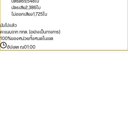
บัตรดี
69,548
ใบ
บัตรเสีย
2,386
ใบ
ไม่ออกเสียง
1,725
ใบ
นับไปแล้ว
คะแนนจาก กกต. (อย่างเป็นทางการ)
100
%
ของหน่วยทั้งหมดในเขต
อัปเดต ณ
01:00