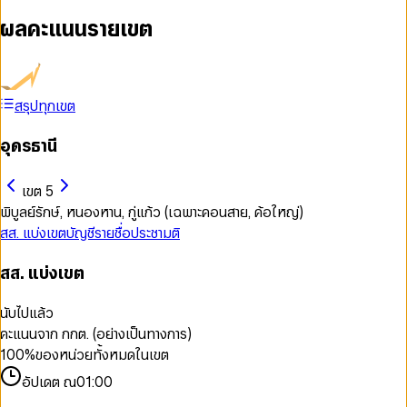
ผลคะแนนรายเขต
สรุปทุกเขต
อุดรธานี
เขต 5
พิบูลย์รักษ์, หนองหาน, กู่แก้ว (เฉพาะคอนสาย, ค้อใหญ่)
สส. แบ่งเขต
บัญชีรายชื่อ
ประชามติ
สส. แบ่งเขต
นับไปแล้ว
คะแนนจาก กกต. (อย่างเป็นทางการ)
100
%
ของหน่วยทั้งหมดในเขต
อัปเดต ณ
01:00