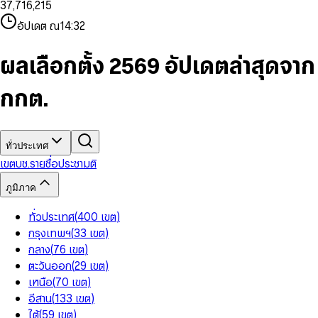
3
7
,
7
1
6
,
2
1
5
8
9
8
4
8
8
2
7
3
2
6
9
9
อัปเดต ณ
14:32
5
9
9
3
8
4
3
7
6
4
9
5
4
8
7
5
6
5
9
ผลเลือกตั้ง 2569 อัปเดตล่าสุดจาก
8
6
7
6
9
7
8
7
กกต.
8
9
8
9
9
ทั่วประเทศ
เขต
บช.รายชื่อ
ประชามติ
ภูมิภาค
ทั่วประเทศ
(
400
เขต
)
กรุงเทพฯ
(
33
เขต
)
กลาง
(
76
เขต
)
ตะวันออก
(
29
เขต
)
เหนือ
(
70
เขต
)
อีสาน
(
133
เขต
)
ใต้
(
59
เขต
)