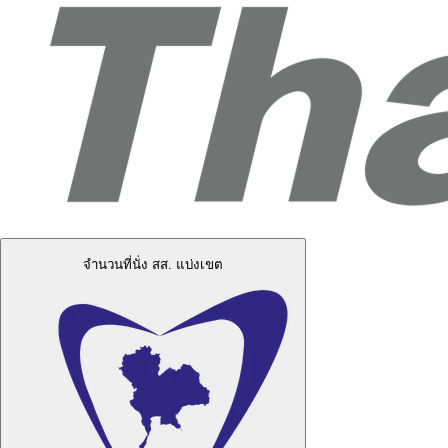
จำนวนที่นั่ง สส. แบ่งเขต