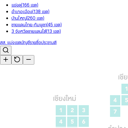
แข่งดุ
(
166
เขต
)
อำเภอเมือง
(
138
เขต
)
บ้านใหญ่
(
260
เขต
)
ชายแดนไทย-กัมพูชา
(
45
เขต
)
3 จังหวัดชายแดนใต้
(
13
เขต
)
สส. แบ่งเขต
บัญชีรายชื่อ
ประชามติ