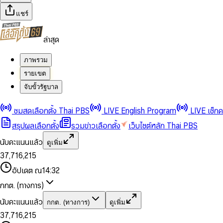
แชร์
ล่าสุด
ภาพรวม
รายเขต
จับขั้วรัฐบาล
0
0
1
1
0
2
2
1
0
ชมสดเลือกตั้ง Thai PBS
LIVE English Program
LIVE เช็ก
3
3
2
1
สรุปผลเลือกตั้ง
รวมข่าวเลือกตั้ง
เว็บไซต์หลัก Thai PBS
0
4
4
3
2
1
5
5
4
0
3
นับคะแนนแล้ว
ดูเพิ่ม
2
6
6
0
5
1
0
4
0
0
3
7
,
7
1
6
,
2
1
5
1
1
0
4
8
8
2
7
3
2
6
2
2
1
0
อัปเดต ณ
14:32
5
9
9
3
8
4
3
7
3
3
2
1
6
4
9
5
4
8
กกต. (ทางการ)
0
4
4
3
2
7
5
6
5
9
1
5
5
4
0
3
8
6
7
6
นับคะแนนแล้ว
กกต. (ทางการ)
ดูเพิ่ม
2
6
6
0
5
1
0
4
9
7
8
7
3
7
,
7
1
6
,
2
1
5
8
9
8