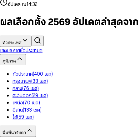
4
8
8
2
7
3
2
6
9
9
อัปเดต ณ
14:32
5
9
9
3
8
4
3
7
6
4
9
5
4
8
7
5
6
5
9
ผลเลือกตั้ง 2569 อัปเดตล่าสุดจา
8
6
7
6
9
7
8
7
8
9
8
9
9
ทั่วประเทศ
เขต
บช.รายชื่อ
ประชามติ
ภูมิภาค
ทั่วประเทศ
(
400
เขต
)
กรุงเทพฯ
(
33
เขต
)
กลาง
(
76
เขต
)
ตะวันออก
(
29
เขต
)
เหนือ
(
70
เขต
)
อีสาน
(
133
เขต
)
ใต้
(
59
เขต
)
พื้นที่น่าจับตา