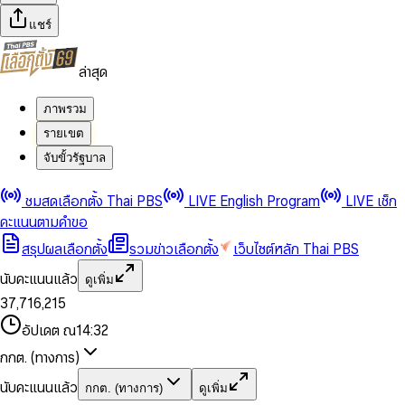
แชร์
ล่าสุด
ภาพรวม
รายเขต
จับขั้วรัฐบาล
0
0
ชมสดเลือกตั้ง Thai PBS
LIVE English Program
LIVE เช็ก
1
1
0
2
2
1
0
คะแนนตามคำขอ
3
3
2
1
สรุปผลเลือกตั้ง
รวมข่าวเลือกตั้ง
เว็บไซต์หลัก Thai PBS
0
4
4
3
2
1
5
5
4
0
3
นับคะแนนแล้ว
ดูเพิ่ม
2
6
6
0
5
1
0
4
0
0
3
7
,
7
1
6
,
2
1
5
1
1
0
4
8
8
2
7
3
2
6
2
2
1
0
อัปเดต ณ
14:32
5
9
9
3
8
4
3
7
3
3
2
1
6
4
9
5
4
8
กกต. (ทางการ)
0
4
4
3
2
7
5
6
5
9
1
5
5
4
0
3
8
6
7
6
นับคะแนนแล้ว
กกต. (ทางการ)
ดูเพิ่ม
2
6
6
0
5
1
0
4
9
7
8
7