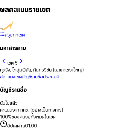
ผลคะแนนรายเขต
สรุปทุกเขต
มหาสารคาม
เขต 5
กุดรัง, โกสุมพิสัย, กันทรวิชัย (เฉพาะเขวาใหญ่)
สส. แบ่งเขต
บัญชีรายชื่อ
ประชามติ
บัญชีรายชื่อ
นับไปแล้ว
คะแนนจาก กกต. (อย่างเป็นทางการ)
100
%
ของหน่วยทั้งหมดในเขต
อัปเดต ณ
01:00