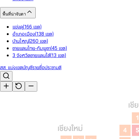
พื้นที่น่าจับตา
แข่งดุ
(
166
เขต
)
อำเภอเมือง
(
138
เขต
)
บ้านใหญ่
(
260
เขต
)
ชายแดนไทย-กัมพูชา
(
45
เขต
)
3 จังหวัดชายแดนใต้
(
13
เขต
)
สส. แบ่งเขต
บัญชีรายชื่อ
ประชามติ