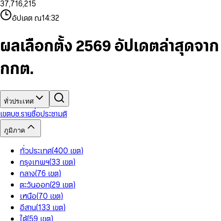
3
7
,
7
1
6
,
2
1
5
8
9
8
4
8
8
2
7
3
2
6
9
9
อัปเดต ณ
14:32
5
9
9
3
8
4
3
7
6
4
9
5
4
8
7
5
6
5
9
ผลเลือกตั้ง 2569 อัปเดตล่าสุดจาก
8
6
7
6
9
7
8
7
กกต.
8
9
8
9
9
ทั่วประเทศ
เขต
บช.รายชื่อ
ประชามติ
ภูมิภาค
ทั่วประเทศ
(
400
เขต
)
กรุงเทพฯ
(
33
เขต
)
กลาง
(
76
เขต
)
ตะวันออก
(
29
เขต
)
เหนือ
(
70
เขต
)
อีสาน
(
133
เขต
)
ใต้
(
59
เขต
)