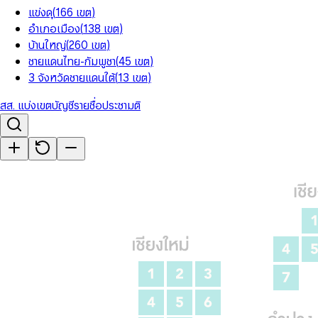
แข่งดุ
(
166
เขต
)
อำเภอเมือง
(
138
เขต
)
บ้านใหญ่
(
260
เขต
)
ชายแดนไทย-กัมพูชา
(
45
เขต
)
3 จังหวัดชายแดนใต้
(
13
เขต
)
สส. แบ่งเขต
บัญชีรายชื่อ
ประชามติ