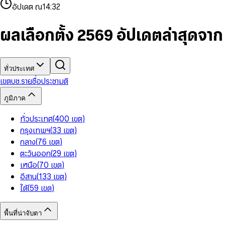
4
8
8
2
7
3
2
6
9
9
อัปเดต ณ
14:32
5
9
9
3
8
4
3
7
6
4
9
5
4
8
7
5
6
5
9
ผลเลือกตั้ง 2569 อัปเดตล่าสุดจา
8
6
7
6
9
7
8
7
8
9
8
9
9
ทั่วประเทศ
เขต
บช.รายชื่อ
ประชามติ
ภูมิภาค
ทั่วประเทศ
(
400
เขต
)
กรุงเทพฯ
(
33
เขต
)
กลาง
(
76
เขต
)
ตะวันออก
(
29
เขต
)
เหนือ
(
70
เขต
)
อีสาน
(
133
เขต
)
ใต้
(
59
เขต
)
พื้นที่น่าจับตา