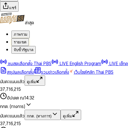
แชร์
ล่าสุด
ภาพรวม
รายเขต
จับขั้วรัฐบาล
0
0
1
1
0
2
2
1
0
ชมสดเลือกตั้ง Thai PBS
LIVE English Program
LIVE เช็ก
3
3
2
1
สรุปผลเลือกตั้ง
รวมข่าวเลือกตั้ง
เว็บไซต์หลัก Thai PBS
0
4
4
3
2
1
5
5
4
0
3
นับคะแนนแล้ว
ดูเพิ่ม
2
6
6
0
5
1
0
4
0
0
3
7
,
7
1
6
,
2
1
5
1
1
0
4
8
8
2
7
3
2
6
2
2
1
0
อัปเดต ณ
14:32
5
9
9
3
8
4
3
7
3
3
2
1
6
4
9
5
4
8
กกต. (ทางการ)
0
4
4
3
2
7
5
6
5
9
1
5
5
4
0
3
8
6
7
6
นับคะแนนแล้ว
กกต. (ทางการ)
ดูเพิ่ม
2
6
6
0
5
1
0
4
9
7
8
7
3
7
,
7
1
6
,
2
1
5
8
9
8