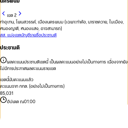
นครพนม
เขต 2
ท่าอุเทน, โพนสวรรค์, เมืองนครพนม (เฉพาะท่าค้อ, นาราชควาย, ในเมือง,
หนองญาติ, หนองแสง, อาจสามารถ)
สส. แบ่งเขต
บัญชีรายชื่อ
ประชามติ
ประชามติ
0
1
2
ผลคะแนนประชามติเขตนี้ เป็นผลคะแนนอย่างไม่เป็นทางการ เนื่องจากยัง
3
0
ไม่มีการประกาศผลคะแนนรายเขต
4
1
5
2
0
เขตนี้นับคะแนนแล้ว
6
3
1
คะแนนจาก กกต. (อย่างไม่เป็นทางการ)
7
4
2
0
8
5
,
0
3
1
9
6
1
4
2
อัปเดต ณ
01:00
7
2
5
3
8
3
6
4
9
4
7
5
5
8
6
6
9
7