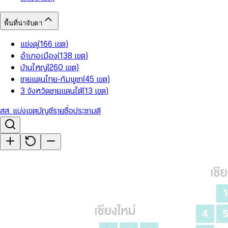
พื้นที่น่าจับตา
แข่งดุ
(
166
เขต
)
อำเภอเมือง
(
138
เขต
)
บ้านใหญ่
(
260
เขต
)
ชายแดนไทย-กัมพูชา
(
45
เขต
)
3 จังหวัดชายแดนใต้
(
13
เขต
)
สส. แบ่งเขต
บัญชีรายชื่อ
ประชามติ