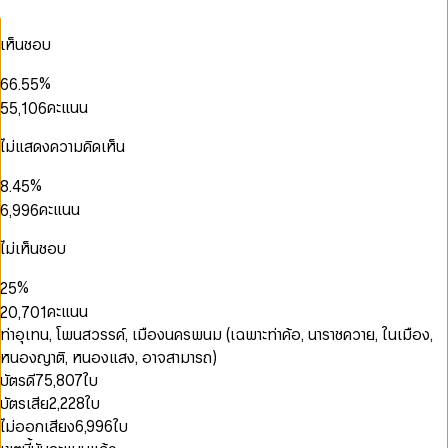
2
2
1
1
0
0
1
3
3
2
2
1
1
2
0
เห็นชอบ
0
0
4
4
3
3
2
2
3
1
1
1
5
5
4
4
3
3
4
2
2
2
%
6
6
.
5
5
4
4
0
5
3
0
0
3
3
0
7
7
6
6
คะแนน
5
5
,
1
0
6
4
0
1
1
4
4
1
8
8
7
7
6
6
2
1
7
5
1
2
2
5
5
2
9
9
8
8
7
7
3
2
8
ไม่แสดงความคิดเห็น
6
2
3
3
6
6
3
9
9
8
8
4
3
9
7
3
4
4
7
7
4
9
9
5
4
0
%
8
.
4
5
5
8
8
5
0
6
5
1
9
5
6
คะแนน
6
,
9
9
6
1
7
6
2
6
7
7
7
2
8
7
3
7
8
8
8
ไม่เห็นชอบ
0
3
9
8
4
8
9
9
9
1
4
9
0
5
9
%
2
5
1
6
0
3
6
คะแนน
2
0
,
7
0
1
4
7
3
1
8
1
2
ท่าอุเทน, โพนสวรรค์, เมืองนครพนม (เฉพาะท่าค้อ, นาราชควาย, ในเมือง,
5
8
4
2
9
2
3
0
หนองญาติ, หนองแสง, อาจสามารถ)
6
9
5
3
3
4
1
7
บัตรดี
75,807
ใบ
6
4
4
5
2
8
บัตรเสีย
2,228
ใบ
7
5
5
6
3
0
9
8
6
6
7
4
1
ไม่ออกเสียง
6,996
ใบ
9
7
7
8
5
2
0