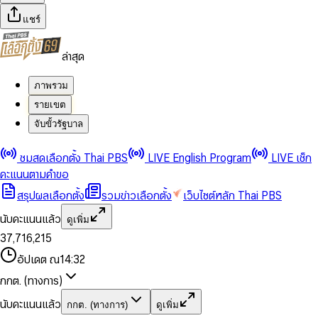
แชร์
ล่าสุด
ภาพรวม
รายเขต
จับขั้วรัฐบาล
0
0
ชมสดเลือกตั้ง Thai PBS
LIVE English Program
LIVE เช็ก
1
1
0
2
2
1
0
คะแนนตามคำขอ
3
3
2
1
สรุปผลเลือกตั้ง
รวมข่าวเลือกตั้ง
เว็บไซต์หลัก Thai PBS
0
4
4
3
2
1
5
5
4
0
3
นับคะแนนแล้ว
ดูเพิ่ม
2
6
6
0
5
1
0
4
0
0
3
7
,
7
1
6
,
2
1
5
1
1
0
4
8
8
2
7
3
2
6
2
2
1
0
อัปเดต ณ
14:32
5
9
9
3
8
4
3
7
3
3
2
1
6
4
9
5
4
8
กกต. (ทางการ)
0
4
4
3
2
7
5
6
5
9
1
5
5
4
0
3
8
6
7
6
นับคะแนนแล้ว
กกต. (ทางการ)
ดูเพิ่ม
2
6
6
0
5
1
0
4
9
7
8
7