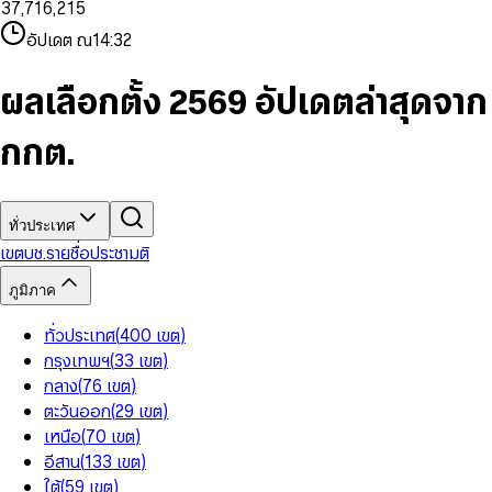
3
7
,
7
1
6
,
2
1
5
8
9
8
4
8
8
2
7
3
2
6
9
9
อัปเดต ณ
14:32
5
9
9
3
8
4
3
7
6
4
9
5
4
8
7
5
6
5
9
ผลเลือกตั้ง 2569 อัปเดตล่าสุดจาก
8
6
7
6
9
7
8
7
กกต.
8
9
8
9
9
ทั่วประเทศ
เขต
บช.รายชื่อ
ประชามติ
ภูมิภาค
ทั่วประเทศ
(
400
เขต
)
กรุงเทพฯ
(
33
เขต
)
กลาง
(
76
เขต
)
ตะวันออก
(
29
เขต
)
เหนือ
(
70
เขต
)
อีสาน
(
133
เขต
)
ใต้
(
59
เขต
)