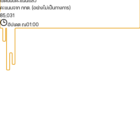
เขตนี้นับคะแนนแล้ว
8
8
9
6
3
1
คะแนนจาก กกต. (อย่างไม่เป็นทางการ)
9
9
7
4
2
0
8
5
,
0
3
1
9
6
1
4
2
อัปเดต ณ
01:00
7
2
5
3
8
3
6
4
9
4
7
5
5
8
6
6
9
7
7
8
8
9
9