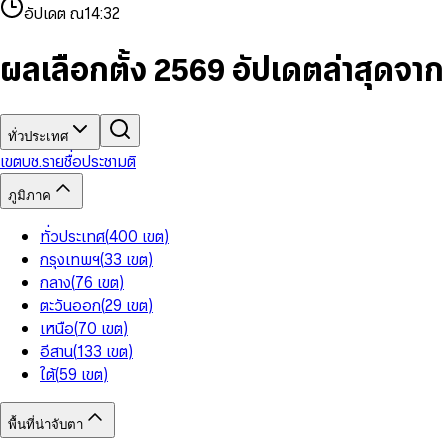
4
8
8
2
7
3
2
6
9
9
อัปเดต ณ
14:32
5
9
9
3
8
4
3
7
6
4
9
5
4
8
7
5
6
5
9
ผลเลือกตั้ง 2569 อัปเดตล่าสุดจา
8
6
7
6
9
7
8
7
8
9
8
9
9
ทั่วประเทศ
เขต
บช.รายชื่อ
ประชามติ
ภูมิภาค
ทั่วประเทศ
(
400
เขต
)
กรุงเทพฯ
(
33
เขต
)
กลาง
(
76
เขต
)
ตะวันออก
(
29
เขต
)
เหนือ
(
70
เขต
)
อีสาน
(
133
เขต
)
ใต้
(
59
เขต
)
พื้นที่น่าจับตา