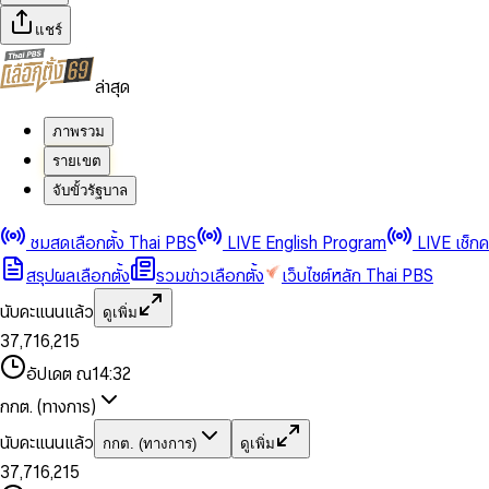
แชร์
ล่าสุด
ภาพรวม
รายเขต
จับขั้วรัฐบาล
0
0
1
1
0
2
2
1
0
ชมสดเลือกตั้ง Thai PBS
LIVE English Program
LIVE เช็ก
3
3
2
1
สรุปผลเลือกตั้ง
รวมข่าวเลือกตั้ง
เว็บไซต์หลัก Thai PBS
0
4
4
3
2
1
5
5
4
0
3
นับคะแนนแล้ว
ดูเพิ่ม
2
6
6
0
5
1
0
4
0
0
3
7
,
7
1
6
,
2
1
5
1
1
0
4
8
8
2
7
3
2
6
2
2
1
0
อัปเดต ณ
14:32
5
9
9
3
8
4
3
7
3
3
2
1
6
4
9
5
4
8
กกต. (ทางการ)
0
4
4
3
2
7
5
6
5
9
1
5
5
4
0
3
8
6
7
6
นับคะแนนแล้ว
กกต. (ทางการ)
ดูเพิ่ม
2
6
6
0
5
1
0
4
9
7
8
7
3
7
,
7
1
6
,
2
1
5
8
9
8