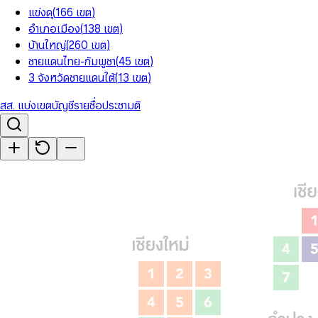
แข่งดุ
(
166
เขต
)
อำเภอเมือง
(
138
เขต
)
บ้านใหญ่
(
260
เขต
)
ชายแดนไทย-กัมพูชา
(
45
เขต
)
3 จังหวัดชายแดนใต้
(
13
เขต
)
สส. แบ่งเขต
บัญชีรายชื่อ
ประชามติ