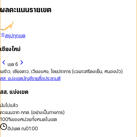
ผลคะแนนรายเขต
สรุปทุกเขต
เชียงใหม่
เขต 6
พร้าว, เชียงดาว, เวียงแหง, ไชยปราการ (เฉพาะศรีดงเย็น, หนองบัว)
สส. แบ่งเขต
บัญชีรายชื่อ
ประชามติ
สส. แบ่งเขต
นับไปแล้ว
คะแนนจาก กกต. (อย่างเป็นทางการ)
100
%
ของหน่วยทั้งหมดในเขต
อัปเดต ณ
01:00