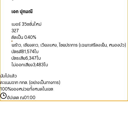
เอก ปุกมณี
เบอร์ 3
วิชชั่นใหม่
327
คิดเป็น
0.40
%
พร้าว, เชียงดาว, เวียงแหง, ไชยปราการ (เฉพาะศรีดงเย็น, หนองบัว)
บัตรดี
81,574
ใบ
บัตรเสีย
6,347
ใบ
ไม่ออกเสียง
3,483
ใบ
นับไปแล้ว
คะแนนจาก กกต. (อย่างเป็นทางการ)
100
%
ของหน่วยทั้งหมดในเขต
อัปเดต ณ
01:00