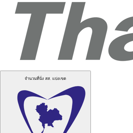
จำนวนที่นั่ง สส. แบ่งเขต