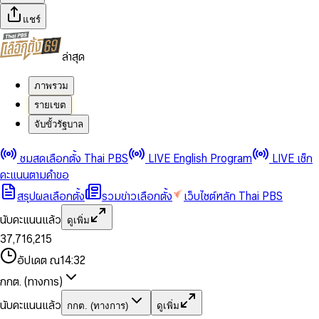
แชร์
ล่าสุด
ภาพรวม
รายเขต
จับขั้วรัฐบาล
0
0
ชมสดเลือกตั้ง Thai PBS
LIVE English Program
LIVE เช็ก
1
1
0
2
2
1
0
คะแนนตามคำขอ
3
3
2
1
สรุปผลเลือกตั้ง
รวมข่าวเลือกตั้ง
เว็บไซต์หลัก Thai PBS
0
4
4
3
2
1
5
5
4
0
3
นับคะแนนแล้ว
ดูเพิ่ม
2
6
6
0
5
1
0
4
0
0
3
7
,
7
1
6
,
2
1
5
1
1
0
4
8
8
2
7
3
2
6
2
2
1
0
อัปเดต ณ
14:32
5
9
9
3
8
4
3
7
3
3
2
1
6
4
9
5
4
8
กกต. (ทางการ)
0
4
4
3
2
7
5
6
5
9
1
5
5
4
0
3
8
6
7
6
นับคะแนนแล้ว
กกต. (ทางการ)
ดูเพิ่ม
2
6
6
0
5
1
0
4
9
7
8
7