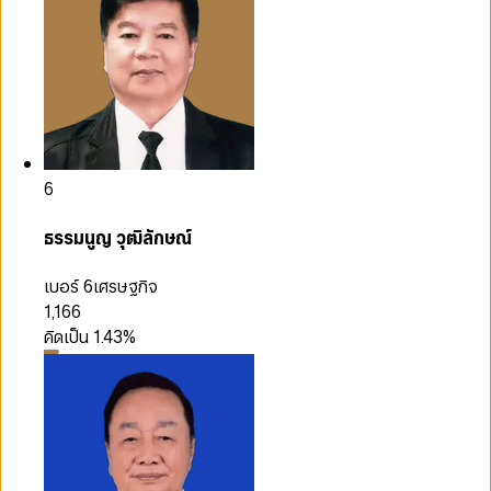
6
ธรรมนูญ วุฒิลักษณ์
เบอร์ 6
เศรษฐกิจ
1,166
คิดเป็น
1.43
%