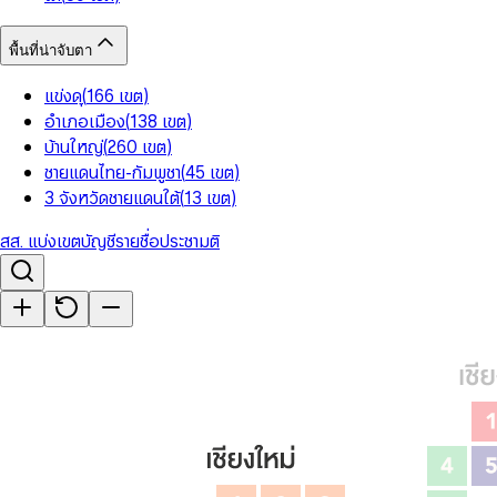
พื้นที่น่าจับตา
แข่งดุ
(
166
เขต
)
อำเภอเมือง
(
138
เขต
)
บ้านใหญ่
(
260
เขต
)
ชายแดนไทย-กัมพูชา
(
45
เขต
)
3 จังหวัดชายแดนใต้
(
13
เขต
)
สส. แบ่งเขต
บัญชีรายชื่อ
ประชามติ