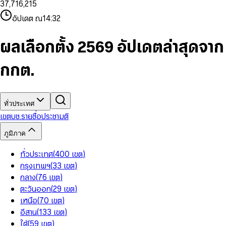
3
7
,
7
1
6
,
2
1
5
8
9
8
4
8
8
2
7
3
2
6
9
9
อัปเดต ณ
14:32
5
9
9
3
8
4
3
7
6
4
9
5
4
8
7
5
6
5
9
ผลเลือกตั้ง 2569 อัปเดตล่าสุดจาก
8
6
7
6
9
7
8
7
กกต.
8
9
8
9
9
ทั่วประเทศ
เขต
บช.รายชื่อ
ประชามติ
ภูมิภาค
ทั่วประเทศ
(
400
เขต
)
กรุงเทพฯ
(
33
เขต
)
กลาง
(
76
เขต
)
ตะวันออก
(
29
เขต
)
เหนือ
(
70
เขต
)
อีสาน
(
133
เขต
)
ใต้
(
59
เขต
)