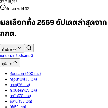
3
7
,
7
1
6
,
2
1
5
8
9
8
4
8
8
2
7
3
2
6
9
9
อัปเดต ณ
14:32
5
9
9
3
8
4
3
7
6
4
9
5
4
8
7
5
6
5
9
ผลเลือกตั้ง 2569 อัปเดตล่าสุดจาก
8
6
7
6
9
7
8
7
กกต.
8
9
8
9
9
ทั่วประเทศ
เขต
บช.รายชื่อ
ประชามติ
ภูมิภาค
ทั่วประเทศ
(
400
เขต
)
กรุงเทพฯ
(
33
เขต
)
กลาง
(
76
เขต
)
ตะวันออก
(
29
เขต
)
เหนือ
(
70
เขต
)
อีสาน
(
133
เขต
)
ใต้
(
59
เขต
)