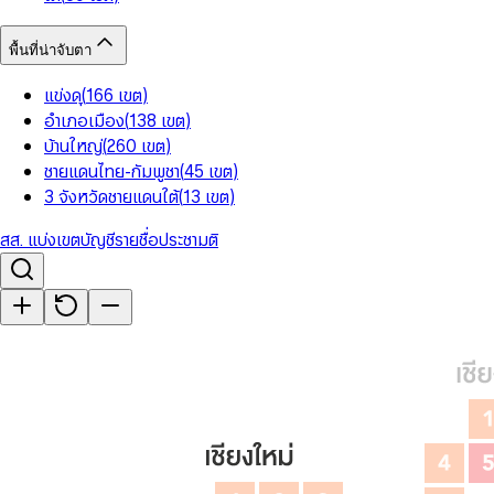
พื้นที่น่าจับตา
แข่งดุ
(
166
เขต
)
อำเภอเมือง
(
138
เขต
)
บ้านใหญ่
(
260
เขต
)
ชายแดนไทย-กัมพูชา
(
45
เขต
)
3 จังหวัดชายแดนใต้
(
13
เขต
)
สส. แบ่งเขต
บัญชีรายชื่อ
ประชามติ