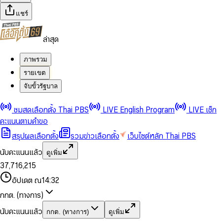
แชร์
ล่าสุด
ภาพรวม
รายเขต
จับขั้วรัฐบาล
0
0
ชมสดเลือกตั้ง Thai PBS
LIVE English Program
LIVE เช็ก
1
1
0
2
2
1
0
คะแนนตามคำขอ
3
3
2
1
สรุปผลเลือกตั้ง
รวมข่าวเลือกตั้ง
เว็บไซต์หลัก Thai PBS
0
4
4
3
2
1
5
5
4
0
3
นับคะแนนแล้ว
ดูเพิ่ม
2
6
6
0
5
1
0
4
0
0
3
7
,
7
1
6
,
2
1
5
1
1
0
4
8
8
2
7
3
2
6
2
2
1
0
อัปเดต ณ
14:32
5
9
9
3
8
4
3
7
3
3
2
1
6
4
9
5
4
8
กกต. (ทางการ)
0
4
4
3
2
7
5
6
5
9
1
5
5
4
0
3
8
6
7
6
นับคะแนนแล้ว
กกต. (ทางการ)
ดูเพิ่ม
2
6
6
0
5
1
0
4
9
7
8
7