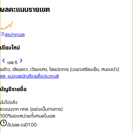
ผลคะแนนรายเขต
สรุปทุกเขต
เชียงใหม่
เขต 6
พร้าว, เชียงดาว, เวียงแหง, ไชยปราการ (เฉพาะศรีดงเย็น, หนองบัว)
สส. แบ่งเขต
บัญชีรายชื่อ
ประชามติ
บัญชีรายชื่อ
นับไปแล้ว
คะแนนจาก กกต. (อย่างเป็นทางการ)
100
%
ของหน่วยทั้งหมดในเขต
อัปเดต ณ
01:00