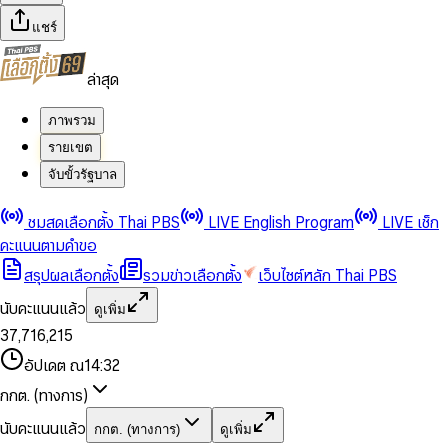
แชร์
ล่าสุด
ภาพรวม
รายเขต
จับขั้วรัฐบาล
0
0
ชมสดเลือกตั้ง Thai PBS
LIVE English Program
LIVE เช็ก
1
1
0
2
2
1
0
คะแนนตามคำขอ
3
3
2
1
สรุปผลเลือกตั้ง
รวมข่าวเลือกตั้ง
เว็บไซต์หลัก Thai PBS
0
4
4
3
2
1
5
5
4
0
3
นับคะแนนแล้ว
ดูเพิ่ม
2
6
6
0
5
1
0
4
0
0
3
7
,
7
1
6
,
2
1
5
1
1
0
4
8
8
2
7
3
2
6
2
2
1
0
อัปเดต ณ
14:32
5
9
9
3
8
4
3
7
3
3
2
1
6
4
9
5
4
8
กกต. (ทางการ)
0
4
4
3
2
7
5
6
5
9
1
5
5
4
0
3
8
6
7
6
นับคะแนนแล้ว
กกต. (ทางการ)
ดูเพิ่ม
2
6
6
0
5
1
0
4
9
7
8
7