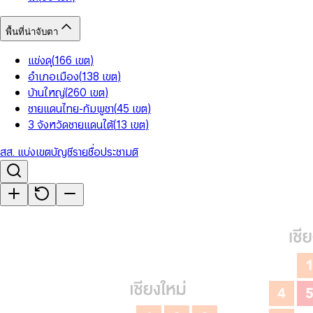
พื้นที่น่าจับตา
แข่งดุ
(
166
เขต
)
อำเภอเมือง
(
138
เขต
)
บ้านใหญ่
(
260
เขต
)
ชายแดนไทย-กัมพูชา
(
45
เขต
)
3 จังหวัดชายแดนใต้
(
13
เขต
)
สส. แบ่งเขต
บัญชีรายชื่อ
ประชามติ