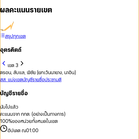
ผลคะแนนรายเขต
สรุปทุกเขต
อุตรดิตถ์
เขต 3
ตรอน, ลับแล, พิชัย (ยกเว้นนายาง, นาอิน)
สส. แบ่งเขต
บัญชีรายชื่อ
ประชามติ
บัญชีรายชื่อ
นับไปแล้ว
คะแนนจาก กกต. (อย่างเป็นทางการ)
100
%
ของหน่วยทั้งหมดในเขต
อัปเดต ณ
01:00