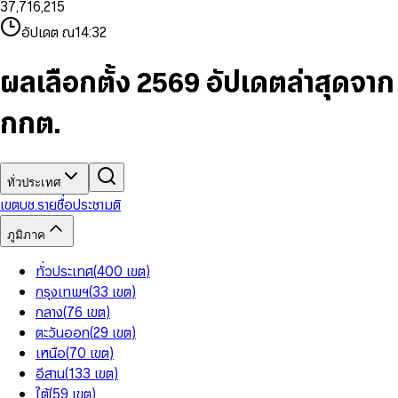
3
7
,
7
1
6
,
2
1
5
8
9
8
4
8
8
2
7
3
2
6
9
9
อัปเดต ณ
14:32
5
9
9
3
8
4
3
7
6
4
9
5
4
8
7
5
6
5
9
ผลเลือกตั้ง 2569 อัปเดตล่าสุดจาก
8
6
7
6
9
7
8
7
กกต.
8
9
8
9
9
ทั่วประเทศ
เขต
บช.รายชื่อ
ประชามติ
ภูมิภาค
ทั่วประเทศ
(
400
เขต
)
กรุงเทพฯ
(
33
เขต
)
กลาง
(
76
เขต
)
ตะวันออก
(
29
เขต
)
เหนือ
(
70
เขต
)
อีสาน
(
133
เขต
)
ใต้
(
59
เขต
)