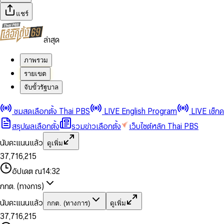
แชร์
ล่าสุด
ภาพรวม
รายเขต
จับขั้วรัฐบาล
0
0
1
1
0
2
2
1
0
ชมสดเลือกตั้ง Thai PBS
LIVE English Program
LIVE เช็ก
3
3
2
1
สรุปผลเลือกตั้ง
รวมข่าวเลือกตั้ง
เว็บไซต์หลัก Thai PBS
0
4
4
3
2
1
5
5
4
0
3
นับคะแนนแล้ว
ดูเพิ่ม
2
6
6
0
5
1
0
4
0
0
3
7
,
7
1
6
,
2
1
5
1
1
0
4
8
8
2
7
3
2
6
2
2
1
0
อัปเดต ณ
14:32
5
9
9
3
8
4
3
7
3
3
2
1
6
4
9
5
4
8
กกต. (ทางการ)
0
4
4
3
2
7
5
6
5
9
1
5
5
4
0
3
8
6
7
6
นับคะแนนแล้ว
กกต. (ทางการ)
ดูเพิ่ม
2
6
6
0
5
1
0
4
9
7
8
7
3
7
,
7
1
6
,
2
1
5
8
9
8