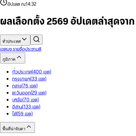
4
8
8
2
7
3
2
6
9
9
อัปเดต ณ
14:32
5
9
9
3
8
4
3
7
6
4
9
5
4
8
7
5
6
5
9
ผลเลือกตั้ง 2569 อัปเดตล่าสุดจา
8
6
7
6
9
7
8
7
8
9
8
9
9
ทั่วประเทศ
เขต
บช.รายชื่อ
ประชามติ
ภูมิภาค
ทั่วประเทศ
(
400
เขต
)
กรุงเทพฯ
(
33
เขต
)
กลาง
(
76
เขต
)
ตะวันออก
(
29
เขต
)
เหนือ
(
70
เขต
)
อีสาน
(
133
เขต
)
ใต้
(
59
เขต
)
พื้นที่น่าจับตา