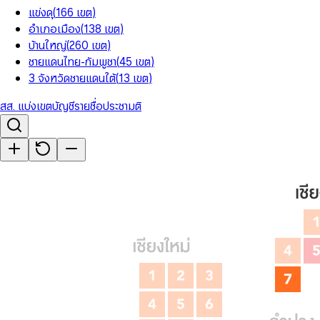
แข่งดุ
(
166
เขต
)
อำเภอเมือง
(
138
เขต
)
บ้านใหญ่
(
260
เขต
)
ชายแดนไทย-กัมพูชา
(
45
เขต
)
3 จังหวัดชายแดนใต้
(
13
เขต
)
สส. แบ่งเขต
บัญชีรายชื่อ
ประชามติ