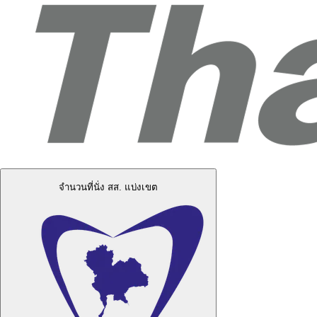
จำนวนที่นั่ง สส. แบ่งเขต