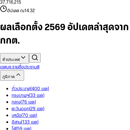
3
7
,
7
1
6
,
2
1
5
8
9
8
4
8
8
2
7
3
2
6
9
9
อัปเดต ณ
14:32
5
9
9
3
8
4
3
7
6
4
9
5
4
8
7
5
6
5
9
ผลเลือกตั้ง 2569 อัปเดตล่าสุดจาก
8
6
7
6
9
7
8
7
กกต.
8
9
8
9
9
ทั่วประเทศ
เขต
บช.รายชื่อ
ประชามติ
ภูมิภาค
ทั่วประเทศ
(
400
เขต
)
กรุงเทพฯ
(
33
เขต
)
กลาง
(
76
เขต
)
ตะวันออก
(
29
เขต
)
เหนือ
(
70
เขต
)
อีสาน
(
133
เขต
)
ใต้
(
59
เขต
)