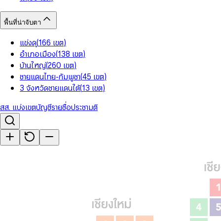
พื้นที่น่าจับตา
แข่งดุ
(
166
เขต
)
อำเภอเมือง
(
138
เขต
)
บ้านใหญ่
(
260
เขต
)
ชายแดนไทย-กัมพูชา
(
45
เขต
)
3 จังหวัดชายแดนใต้
(
13
เขต
)
สส. แบ่งเขต
บัญชีรายชื่อ
ประชามติ