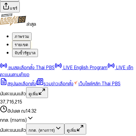
แชร์
ล่าสุด
ภาพรวม
รายเขต
จับขั้วรัฐบาล
0
0
ชมสดเลือกตั้ง Thai PBS
LIVE English Program
LIVE เช็ก
1
1
0
2
2
1
0
คะแนนตามคำขอ
3
3
2
1
สรุปผลเลือกตั้ง
รวมข่าวเลือกตั้ง
เว็บไซต์หลัก Thai PBS
0
4
4
3
2
1
5
5
4
0
3
นับคะแนนแล้ว
ดูเพิ่ม
2
6
6
0
5
1
0
4
0
0
3
7
,
7
1
6
,
2
1
5
1
1
0
4
8
8
2
7
3
2
6
2
2
1
0
อัปเดต ณ
14:32
5
9
9
3
8
4
3
7
3
3
2
1
6
4
9
5
4
8
กกต. (ทางการ)
0
4
4
3
2
7
5
6
5
9
1
5
5
4
0
3
8
6
7
6
นับคะแนนแล้ว
กกต. (ทางการ)
ดูเพิ่ม
2
6
6
0
5
1
0
4
9
7
8
7