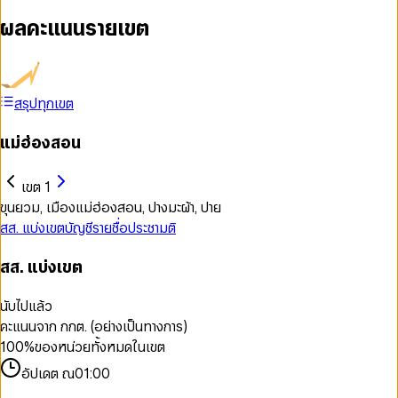
ผลคะแนนรายเขต
สรุปทุกเขต
แม่ฮ่องสอน
เขต 1
ขุนยวม, เมืองแม่ฮ่องสอน, ปางมะผ้า, ปาย
สส. แบ่งเขต
บัญชีรายชื่อ
ประชามติ
สส. แบ่งเขต
นับไปแล้ว
คะแนนจาก กกต. (อย่างเป็นทางการ)
100
%
ของหน่วยทั้งหมดในเขต
อัปเดต ณ
01:00