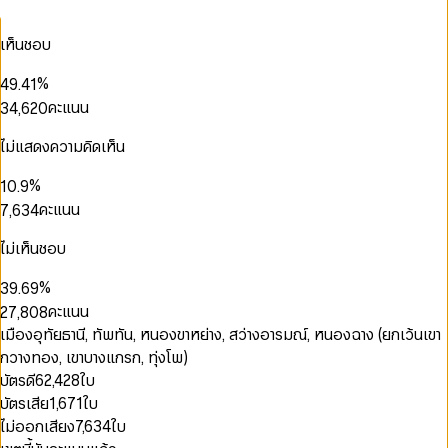
0
5
0
1
0
1
6
1
0
2
1
เห็นชอบ
2
7
2
0
1
3
2
3
8
3
0
1
2
4
0
3
0
%
4
9
.
4
1
2
3
5
1
4
1
0
5
5
2
คะแนน
3
4
,
6
2
0
5
2
1
6
6
3
0
0
4
5
7
3
1
6
3
2
0
7
7
4
1
1
5
6
8
4
2
ไม่แสดงความคิดเห็น
7
4
3
0
1
8
8
5
2
2
6
7
9
5
3
0
0
0
8
5
4
1
2
9
9
6
3
0
3
7
8
6
4
0
1
1
%
1
0
.
9
6
5
2
3
7
4
1
4
8
9
7
5
1
2
2
2
1
คะแนน
7
,
6
3
4
8
5
2
5
9
8
6
2
3
3
3
2
8
7
4
5
9
0
6
3
6
9
7
3
4
4
4
3
9
8
5
6
ไม่เห็นชอบ
1
7
4
7
8
4
5
5
5
4
9
6
7
2
8
5
8
9
0
5
6
6
6
5
7
8
%
3
9
.
6
9
1
6
7
7
7
6
8
9
4
7
คะแนน
2
7
,
8
0
8
8
7
9
5
8
3
8
9
1
9
9
8
เมืองอุทัยธานี, ทัพทัน, หนองขาหย่าง, สว่างอารมณ์, หนองฉาง (ยกเว้นเขา
6
9
4
9
2
9
กวางทอง, เขาบางแกรก, ทุ่งโพ)
7
5
3
0
0
8
บัตรดี
62,428
ใบ
6
4
1
1
9
บัตรเสีย
1,671
ใบ
7
5
2
2
8
6
3
3
ไม่ออกเสียง
7,634
ใบ
9
7
4
4
0
0