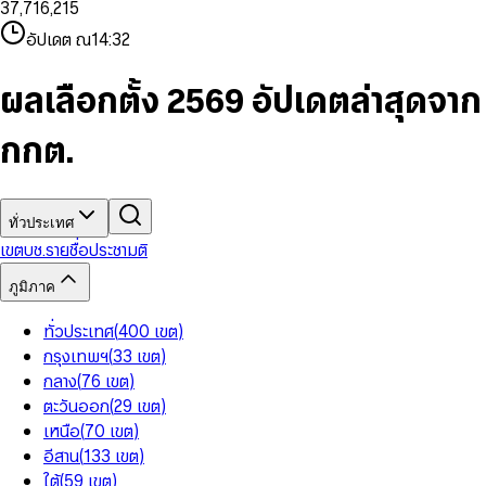
3
7
,
7
1
6
,
2
1
5
8
9
8
4
8
8
2
7
3
2
6
9
9
อัปเดต ณ
14:32
5
9
9
3
8
4
3
7
6
4
9
5
4
8
7
5
6
5
9
ผลเลือกตั้ง 2569 อัปเดตล่าสุดจาก
8
6
7
6
9
7
8
7
กกต.
8
9
8
9
9
ทั่วประเทศ
เขต
บช.รายชื่อ
ประชามติ
ภูมิภาค
ทั่วประเทศ
(
400
เขต
)
กรุงเทพฯ
(
33
เขต
)
กลาง
(
76
เขต
)
ตะวันออก
(
29
เขต
)
เหนือ
(
70
เขต
)
อีสาน
(
133
เขต
)
ใต้
(
59
เขต
)