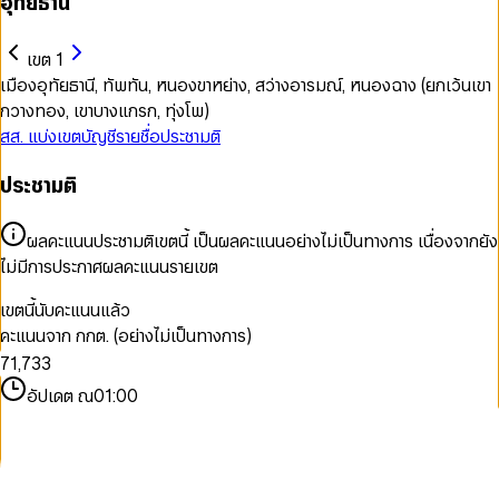
อุทัยธานี
เขต 1
เมืองอุทัยธานี, ทัพทัน, หนองขาหย่าง, สว่างอารมณ์, หนองฉาง (ยกเว้นเขา
กวางทอง, เขาบางแกรก, ทุ่งโพ)
สส. แบ่งเขต
บัญชีรายชื่อ
ประชามติ
ประชามติ
0
0
1
1
ผลคะแนนประชามติเขตนี้ เป็นผลคะแนนอย่างไม่เป็นทางการ เนื่องจากยัง
2
2
ไม่มีการประกาศผลคะแนนรายเขต
3
3
4
4
0
0
เขตนี้นับคะแนนแล้ว
5
5
1
1
คะแนนจาก กกต. (อย่างไม่เป็นทางการ)
6
0
6
2
2
7
1
,
7
3
3
8
2
8
4
4
อัปเดต ณ
01:00
9
3
9
5
5
4
6
6
5
7
7
6
8
8
7
9
9