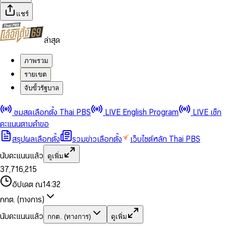
แชร์
ล่าสุด
ภาพรวม
รายเขต
จับขั้วรัฐบาล
0
0
ชมสดเลือกตั้ง Thai PBS
LIVE English Program
LIVE เช็ก
1
1
0
2
2
1
0
คะแนนตามคำขอ
3
3
2
1
สรุปผลเลือกตั้ง
รวมข่าวเลือกตั้ง
เว็บไซต์หลัก Thai PBS
0
4
4
3
2
1
5
5
4
0
3
นับคะแนนแล้ว
ดูเพิ่ม
2
6
6
0
5
1
0
4
0
0
3
7
,
7
1
6
,
2
1
5
1
1
0
4
8
8
2
7
3
2
6
2
2
1
0
อัปเดต ณ
14:32
5
9
9
3
8
4
3
7
3
3
2
1
6
4
9
5
4
8
กกต. (ทางการ)
0
4
4
3
2
7
5
6
5
9
1
5
5
4
0
3
8
6
7
6
นับคะแนนแล้ว
กกต. (ทางการ)
ดูเพิ่ม
2
6
6
0
5
1
0
4
9
7
8
7