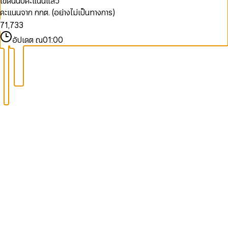
เขตนี้นับคะแนนแล้ว
8
5
5
1
1
คะแนนจาก กกต. (อย่างไม่เป็นทางการ)
9
6
0
6
2
2
7
1
,
7
3
3
8
2
8
4
4
อัปเดต ณ
01:00
9
3
9
5
5
4
6
6
5
7
7
6
8
8
7
9
9
8
9