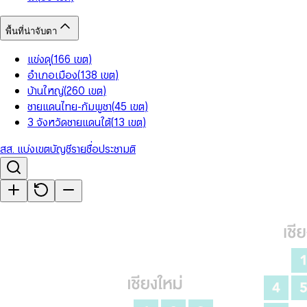
พื้นที่น่าจับตา
แข่งดุ
(
166
เขต
)
อำเภอเมือง
(
138
เขต
)
บ้านใหญ่
(
260
เขต
)
ชายแดนไทย-กัมพูชา
(
45
เขต
)
3 จังหวัดชายแดนใต้
(
13
เขต
)
สส. แบ่งเขต
บัญชีรายชื่อ
ประชามติ