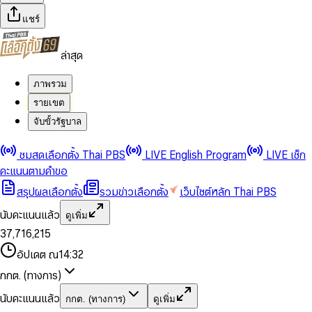
แชร์
ล่าสุด
ภาพรวม
รายเขต
จับขั้วรัฐบาล
0
0
ชมสดเลือกตั้ง Thai PBS
LIVE English Program
LIVE เช็ก
1
1
0
2
2
1
0
คะแนนตามคำขอ
3
3
2
1
สรุปผลเลือกตั้ง
รวมข่าวเลือกตั้ง
เว็บไซต์หลัก Thai PBS
0
4
4
3
2
1
5
5
4
0
3
นับคะแนนแล้ว
ดูเพิ่ม
2
6
6
0
5
1
0
4
0
0
3
7
,
7
1
6
,
2
1
5
1
1
0
4
8
8
2
7
3
2
6
2
2
1
0
อัปเดต ณ
14:32
5
9
9
3
8
4
3
7
3
3
2
1
6
4
9
5
4
8
กกต. (ทางการ)
0
4
4
3
2
7
5
6
5
9
1
5
5
4
0
3
8
6
7
6
นับคะแนนแล้ว
กกต. (ทางการ)
ดูเพิ่ม
2
6
6
0
5
1
0
4
9
7
8
7