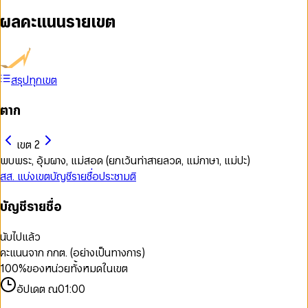
ผลคะแนนรายเขต
สรุปทุกเขต
ตาก
เขต 2
พบพระ, อุ้มผาง, แม่สอด (ยกเว้นท่าสายลวด, แม่กาษา, แม่ปะ)
สส. แบ่งเขต
บัญชีรายชื่อ
ประชามติ
บัญชีรายชื่อ
นับไปแล้ว
คะแนนจาก กกต. (อย่างเป็นทางการ)
100
%
ของหน่วยทั้งหมดในเขต
อัปเดต ณ
01:00