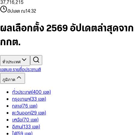
3
7
,
7
1
6
,
2
1
5
8
9
8
4
8
8
2
7
3
2
6
9
9
อัปเดต ณ
14:32
5
9
9
3
8
4
3
7
6
4
9
5
4
8
7
5
6
5
9
ผลเลือกตั้ง 2569 อัปเดตล่าสุดจาก
8
6
7
6
9
7
8
7
กกต.
8
9
8
9
9
ทั่วประเทศ
เขต
บช.รายชื่อ
ประชามติ
ภูมิภาค
ทั่วประเทศ
(
400
เขต
)
กรุงเทพฯ
(
33
เขต
)
กลาง
(
76
เขต
)
ตะวันออก
(
29
เขต
)
เหนือ
(
70
เขต
)
อีสาน
(
133
เขต
)
ใต้
(
59
เขต
)