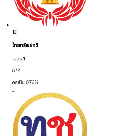
12
ไทยทรัพย์ทวี
เบอร์ 1
572
คิดเป็น
0.73
%