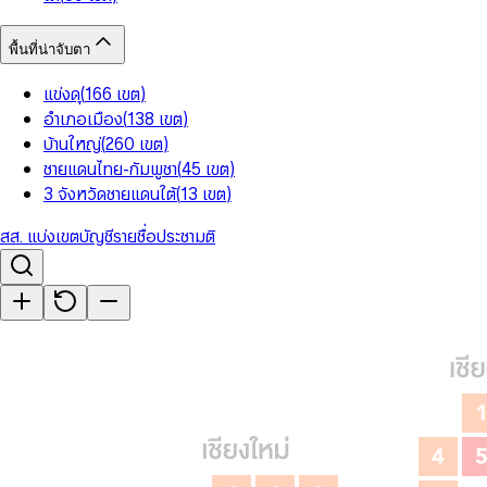
พื้นที่น่าจับตา
แข่งดุ
(
166
เขต
)
อำเภอเมือง
(
138
เขต
)
บ้านใหญ่
(
260
เขต
)
ชายแดนไทย-กัมพูชา
(
45
เขต
)
3 จังหวัดชายแดนใต้
(
13
เขต
)
สส. แบ่งเขต
บัญชีรายชื่อ
ประชามติ