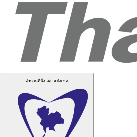
จำนวนที่นั่ง สส. แบ่งเขต