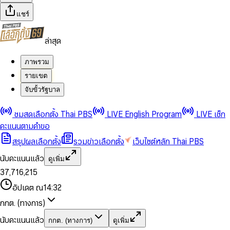
แชร์
ล่าสุด
ภาพรวม
รายเขต
จับขั้วรัฐบาล
0
0
ชมสดเลือกตั้ง Thai PBS
LIVE English Program
LIVE เช็ก
1
1
0
2
2
1
0
คะแนนตามคำขอ
3
3
2
1
สรุปผลเลือกตั้ง
รวมข่าวเลือกตั้ง
เว็บไซต์หลัก Thai PBS
0
4
4
3
2
1
5
5
4
0
3
นับคะแนนแล้ว
ดูเพิ่ม
2
6
6
0
5
1
0
4
0
0
3
7
,
7
1
6
,
2
1
5
1
1
0
4
8
8
2
7
3
2
6
2
2
1
0
อัปเดต ณ
14:32
5
9
9
3
8
4
3
7
3
3
2
1
6
4
9
5
4
8
กกต. (ทางการ)
0
4
4
3
2
7
5
6
5
9
1
5
5
4
0
3
8
6
7
6
นับคะแนนแล้ว
กกต. (ทางการ)
ดูเพิ่ม
2
6
6
0
5
1
0
4
9
7
8
7