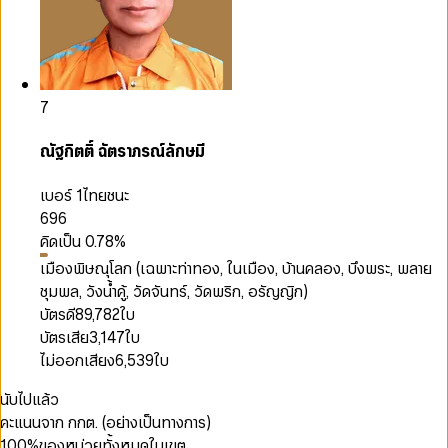
7
ณัฐกิตติ์ ฉัตราภรณ์ลักษมี
เบอร์ 1
ไทยชนะ
696
คิดเป็น
0.78
%
เมืองพิษณุโลก (เฉพาะท่าทอง, ในเมือง, บ้านคลอง, บึงพระ, พลาย
ชุมพล, วังน้ำคู้, วัดจันทร์, วัดพริก, อรัญญิก)
บัตรดี
89,782
ใบ
บัตรเสีย
3,147
ใบ
ไม่ออกเสียง
6,539
ใบ
นับไปแล้ว
คะแนนจาก กกต. (อย่างเป็นทางการ)
100
%
ของหน่วยทั้งหมดในเขต