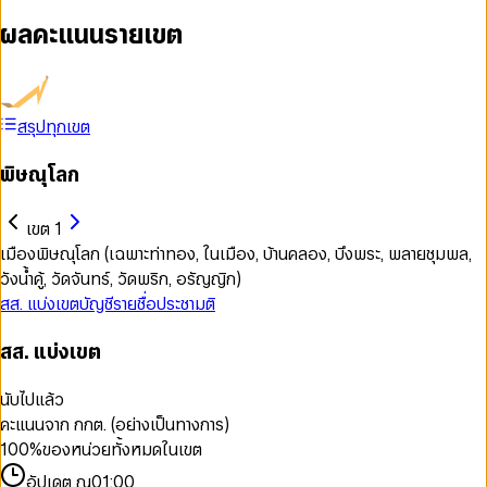
ผลคะแนนรายเขต
สรุปทุกเขต
พิษณุโลก
เขต 1
เมืองพิษณุโลก (เฉพาะท่าทอง, ในเมือง, บ้านคลอง, บึงพระ, พลายชุมพล,
วังน้ำคู้, วัดจันทร์, วัดพริก, อรัญญิก)
สส. แบ่งเขต
บัญชีรายชื่อ
ประชามติ
สส. แบ่งเขต
นับไปแล้ว
คะแนนจาก กกต. (อย่างเป็นทางการ)
100
%
ของหน่วยทั้งหมดในเขต
อัปเดต ณ
01:00