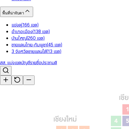
พื้นที่น่าจับตา
แข่งดุ
(
166
เขต
)
อำเภอเมือง
(
138
เขต
)
บ้านใหญ่
(
260
เขต
)
ชายแดนไทย-กัมพูชา
(
45
เขต
)
3 จังหวัดชายแดนใต้
(
13
เขต
)
สส. แบ่งเขต
บัญชีรายชื่อ
ประชามติ