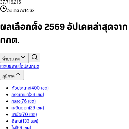
3
7
,
7
1
6
,
2
1
5
8
9
8
4
8
8
2
7
3
2
6
9
9
อัปเดต ณ
14:32
5
9
9
3
8
4
3
7
6
4
9
5
4
8
7
5
6
5
9
ผลเลือกตั้ง 2569 อัปเดตล่าสุดจาก
8
6
7
6
9
7
8
7
กกต.
8
9
8
9
9
ทั่วประเทศ
เขต
บช.รายชื่อ
ประชามติ
ภูมิภาค
ทั่วประเทศ
(
400
เขต
)
กรุงเทพฯ
(
33
เขต
)
กลาง
(
76
เขต
)
ตะวันออก
(
29
เขต
)
เหนือ
(
70
เขต
)
อีสาน
(
133
เขต
)
ใต้
(
59
เขต
)