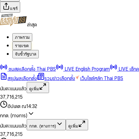
แชร์
ล่าสุด
ภาพรวม
รายเขต
จับขั้วรัฐบาล
0
0
1
1
0
2
2
1
0
ชมสดเลือกตั้ง Thai PBS
LIVE English Program
LIVE เช็ก
3
3
2
1
สรุปผลเลือกตั้ง
รวมข่าวเลือกตั้ง
เว็บไซต์หลัก Thai PBS
0
4
4
3
2
1
5
5
4
0
3
นับคะแนนแล้ว
ดูเพิ่ม
2
6
6
0
5
1
0
4
0
0
3
7
,
7
1
6
,
2
1
5
1
1
0
4
8
8
2
7
3
2
6
2
2
1
0
อัปเดต ณ
14:32
5
9
9
3
8
4
3
7
3
3
2
1
6
4
9
5
4
8
กกต. (ทางการ)
0
4
4
3
2
7
5
6
5
9
1
5
5
4
0
3
8
6
7
6
นับคะแนนแล้ว
กกต. (ทางการ)
ดูเพิ่ม
2
6
6
0
5
1
0
4
9
7
8
7
3
7
,
7
1
6
,
2
1
5
8
9
8