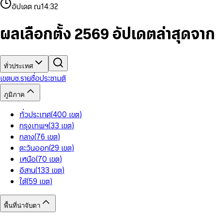
4
8
8
2
7
3
2
6
9
9
อัปเดต ณ
14:32
5
9
9
3
8
4
3
7
6
4
9
5
4
8
7
5
6
5
9
ผลเลือกตั้ง 2569 อัปเดตล่าสุดจา
8
6
7
6
9
7
8
7
8
9
8
9
9
ทั่วประเทศ
เขต
บช.รายชื่อ
ประชามติ
ภูมิภาค
ทั่วประเทศ
(
400
เขต
)
กรุงเทพฯ
(
33
เขต
)
กลาง
(
76
เขต
)
ตะวันออก
(
29
เขต
)
เหนือ
(
70
เขต
)
อีสาน
(
133
เขต
)
ใต้
(
59
เขต
)
พื้นที่น่าจับตา