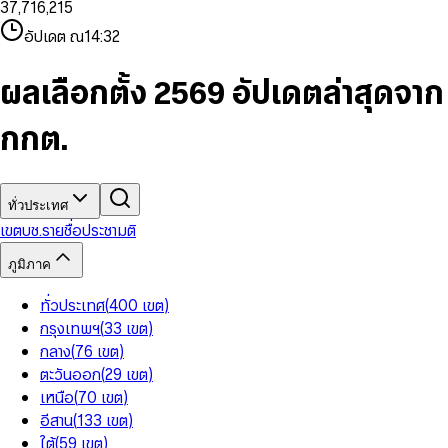
3
7
,
7
1
6
,
2
1
5
8
9
8
4
8
8
2
7
3
2
6
9
9
อัปเดต ณ
14:32
5
9
9
3
8
4
3
7
6
4
9
5
4
8
7
5
6
5
9
ผลเลือกตั้ง 2569 อัปเดตล่าสุดจาก
8
6
7
6
9
7
8
7
กกต.
8
9
8
9
9
ทั่วประเทศ
เขต
บช.รายชื่อ
ประชามติ
ภูมิภาค
ทั่วประเทศ
(
400
เขต
)
กรุงเทพฯ
(
33
เขต
)
กลาง
(
76
เขต
)
ตะวันออก
(
29
เขต
)
เหนือ
(
70
เขต
)
อีสาน
(
133
เขต
)
ใต้
(
59
เขต
)