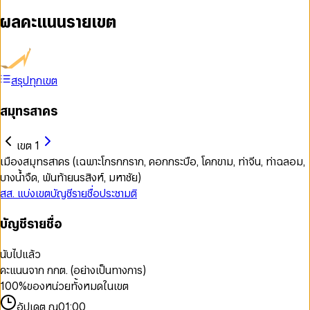
ผลคะแนนรายเขต
สรุปทุกเขต
สมุทรสาคร
เขต 1
เมืองสมุทรสาคร (เฉพาะโกรกกราก, คอกกระบือ, โคกขาม, ท่าจีน, ท่าฉลอม,
บางน้ำจืด, พันท้ายนรสิงห์, มหาชัย)
สส. แบ่งเขต
บัญชีรายชื่อ
ประชามติ
บัญชีรายชื่อ
นับไปแล้ว
คะแนนจาก กกต. (อย่างเป็นทางการ)
100
%
ของหน่วยทั้งหมดในเขต
อัปเดต ณ
01:00