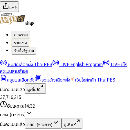
แชร์
ล่าสุด
ภาพรวม
รายเขต
จับขั้วรัฐบาล
0
0
ชมสดเลือกตั้ง Thai PBS
LIVE English Program
LIVE เช็ก
1
1
0
2
2
1
0
คะแนนตามคำขอ
3
3
2
1
สรุปผลเลือกตั้ง
รวมข่าวเลือกตั้ง
เว็บไซต์หลัก Thai PBS
0
4
4
3
2
1
5
5
4
0
3
นับคะแนนแล้ว
ดูเพิ่ม
2
6
6
0
5
1
0
4
0
0
3
7
,
7
1
6
,
2
1
5
1
1
0
4
8
8
2
7
3
2
6
2
2
1
0
อัปเดต ณ
14:32
5
9
9
3
8
4
3
7
3
3
2
1
6
4
9
5
4
8
กกต. (ทางการ)
0
4
4
3
2
7
5
6
5
9
1
5
5
4
0
3
8
6
7
6
นับคะแนนแล้ว
กกต. (ทางการ)
ดูเพิ่ม
2
6
6
0
5
1
0
4
9
7
8
7