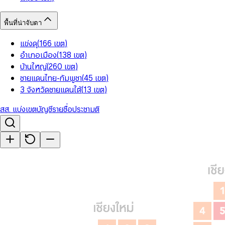
พื้นที่น่าจับตา
แข่งดุ
(
166
เขต
)
อำเภอเมือง
(
138
เขต
)
บ้านใหญ่
(
260
เขต
)
ชายแดนไทย-กัมพูชา
(
45
เขต
)
3 จังหวัดชายแดนใต้
(
13
เขต
)
สส. แบ่งเขต
บัญชีรายชื่อ
ประชามติ