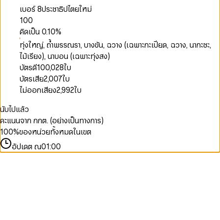
เบอร์ 8
ประชาธิปไตยใหม่
100
คิดเป็น
0.10
%
ทุ่งใหญ่, ถ้ำพรรณรา, บางขัน, ฉวาง (เฉพาะกะเปียด, ฉวาง, นากะชะ,
ไม้เรียง), นาบอน (เฉพาะทุ่งสง)
บัตรดี
100,028
ใบ
บัตรเสีย
2,007
ใบ
ไม่ออกเสียง
2,992
ใบ
นับไปแล้ว
คะแนนจาก กกต. (อย่างเป็นทางการ)
100
%
ของหน่วยทั้งหมดในเขต
อัปเดต ณ
01:00