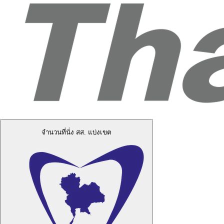
จำนวนที่นั่ง สส. แบ่งเขต