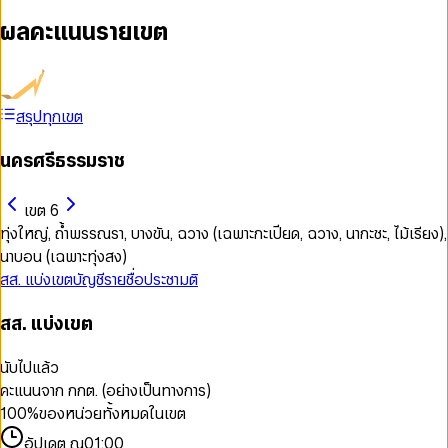
ผลคะแนนรายเขต
สรุปทุกเขต
นครศรีธรรมราช
เขต 6
ทุ่งใหญ่, ถ้ำพรรณรา, บางขัน, ฉวาง (เฉพาะกะเปียด, ฉวาง, นากะชะ, ไม้เรียง),
นาบอน (เฉพาะทุ่งสง)
สส. แบ่งเขต
บัญชีรายชื่อ
ประชามติ
สส. แบ่งเขต
นับไปแล้ว
คะแนนจาก กกต. (อย่างเป็นทางการ)
100
%
ของหน่วยทั้งหมดในเขต
อัปเดต ณ
01:00