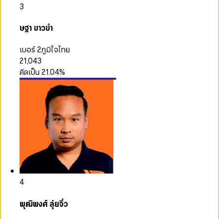
3
ษฐา ขาวขำ
เบอร์ 2
ภูมิใจไทย
21,043
คิดเป็น
21.04
%
4
พุฒิพงศ์ ลุ่ยจิ๋ว