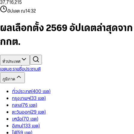
3
7
,
7
1
6
,
2
1
5
8
9
8
4
8
8
2
7
3
2
6
9
9
อัปเดต ณ
14:32
5
9
9
3
8
4
3
7
6
4
9
5
4
8
7
5
6
5
9
ผลเลือกตั้ง 2569 อัปเดตล่าสุดจาก
8
6
7
6
9
7
8
7
กกต.
8
9
8
9
9
ทั่วประเทศ
เขต
บช.รายชื่อ
ประชามติ
ภูมิภาค
ทั่วประเทศ
(
400
เขต
)
กรุงเทพฯ
(
33
เขต
)
กลาง
(
76
เขต
)
ตะวันออก
(
29
เขต
)
เหนือ
(
70
เขต
)
อีสาน
(
133
เขต
)
ใต้
(
59
เขต
)