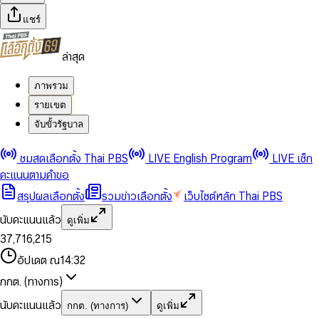
แชร์
ล่าสุด
ภาพรวม
รายเขต
จับขั้วรัฐบาล
0
0
ชมสดเลือกตั้ง Thai PBS
LIVE English Program
LIVE เช็ก
1
1
0
2
2
1
0
คะแนนตามคำขอ
3
3
2
1
สรุปผลเลือกตั้ง
รวมข่าวเลือกตั้ง
เว็บไซต์หลัก Thai PBS
0
4
4
3
2
1
5
5
4
0
3
นับคะแนนแล้ว
ดูเพิ่ม
2
6
6
0
5
1
0
4
0
0
3
7
,
7
1
6
,
2
1
5
1
1
0
4
8
8
2
7
3
2
6
2
2
1
0
อัปเดต ณ
14:32
5
9
9
3
8
4
3
7
3
3
2
1
6
4
9
5
4
8
กกต. (ทางการ)
0
4
4
3
2
7
5
6
5
9
1
5
5
4
0
3
8
6
7
6
นับคะแนนแล้ว
กกต. (ทางการ)
ดูเพิ่ม
2
6
6
0
5
1
0
4
9
7
8
7