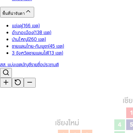
พื้นที่น่าจับตา
แข่งดุ
(
166
เขต
)
อำเภอเมือง
(
138
เขต
)
บ้านใหญ่
(
260
เขต
)
ชายแดนไทย-กัมพูชา
(
45
เขต
)
3 จังหวัดชายแดนใต้
(
13
เขต
)
สส. แบ่งเขต
บัญชีรายชื่อ
ประชามติ