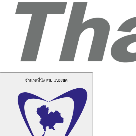
จำนวนที่นั่ง สส. แบ่งเขต