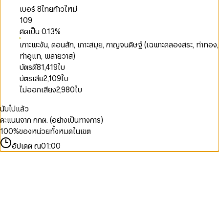
เบอร์ 8
ไทยก้าวใหม่
109
คิดเป็น
0.13
%
เกาะพะงัน, ดอนสัก, เกาะสมุย, กาญจนดิษฐ์ (เฉพาะคลองสระ, ท่าทอง,
ท่าอุแท, พลายวาส)
บัตรดี
81,419
ใบ
บัตรเสีย
2,109
ใบ
ไม่ออกเสียง
2,980
ใบ
นับไปแล้ว
คะแนนจาก กกต. (อย่างเป็นทางการ)
100
%
ของหน่วยทั้งหมดในเขต
อัปเดต ณ
01:00