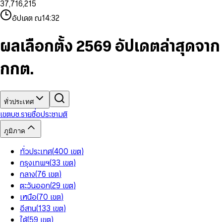
3
7
,
7
1
6
,
2
1
5
8
9
8
4
8
8
2
7
3
2
6
9
9
อัปเดต ณ
14:32
5
9
9
3
8
4
3
7
6
4
9
5
4
8
7
5
6
5
9
ผลเลือกตั้ง 2569 อัปเดตล่าสุดจาก
8
6
7
6
9
7
8
7
กกต.
8
9
8
9
9
ทั่วประเทศ
เขต
บช.รายชื่อ
ประชามติ
ภูมิภาค
ทั่วประเทศ
(
400
เขต
)
กรุงเทพฯ
(
33
เขต
)
กลาง
(
76
เขต
)
ตะวันออก
(
29
เขต
)
เหนือ
(
70
เขต
)
อีสาน
(
133
เขต
)
ใต้
(
59
เขต
)