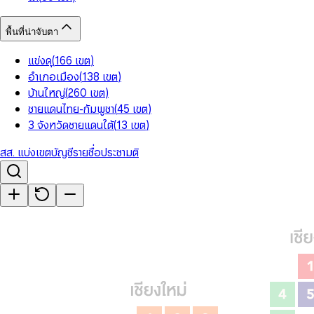
พื้นที่น่าจับตา
แข่งดุ
(
166
เขต
)
อำเภอเมือง
(
138
เขต
)
บ้านใหญ่
(
260
เขต
)
ชายแดนไทย-กัมพูชา
(
45
เขต
)
3 จังหวัดชายแดนใต้
(
13
เขต
)
สส. แบ่งเขต
บัญชีรายชื่อ
ประชามติ