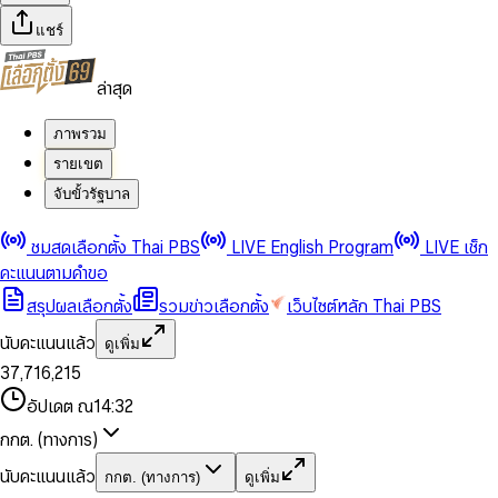
แชร์
ล่าสุด
ภาพรวม
รายเขต
จับขั้วรัฐบาล
0
0
ชมสดเลือกตั้ง Thai PBS
LIVE English Program
LIVE เช็ก
1
1
0
2
2
1
0
คะแนนตามคำขอ
3
3
2
1
สรุปผลเลือกตั้ง
รวมข่าวเลือกตั้ง
เว็บไซต์หลัก Thai PBS
0
4
4
3
2
1
5
5
4
0
3
นับคะแนนแล้ว
ดูเพิ่ม
2
6
6
0
5
1
0
4
0
0
3
7
,
7
1
6
,
2
1
5
1
1
0
4
8
8
2
7
3
2
6
2
2
1
0
อัปเดต ณ
14:32
5
9
9
3
8
4
3
7
3
3
2
1
6
4
9
5
4
8
กกต. (ทางการ)
0
4
4
3
2
7
5
6
5
9
1
5
5
4
0
3
8
6
7
6
นับคะแนนแล้ว
กกต. (ทางการ)
ดูเพิ่ม
2
6
6
0
5
1
0
4
9
7
8
7