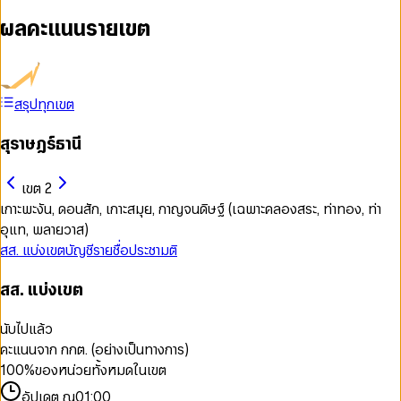
ผลคะแนนรายเขต
สรุปทุกเขต
สุราษฎร์ธานี
เขต 2
เกาะพะงัน, ดอนสัก, เกาะสมุย, กาญจนดิษฐ์ (เฉพาะคลองสระ, ท่าทอง, ท่า
อุแท, พลายวาส)
สส. แบ่งเขต
บัญชีรายชื่อ
ประชามติ
สส. แบ่งเขต
นับไปแล้ว
คะแนนจาก กกต. (อย่างเป็นทางการ)
100
%
ของหน่วยทั้งหมดในเขต
อัปเดต ณ
01:00