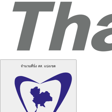
จำนวนที่นั่ง สส. แบ่งเขต