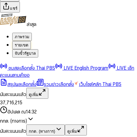
แชร์
ล่าสุด
ภาพรวม
รายเขต
จับขั้วรัฐบาล
0
0
ชมสดเลือกตั้ง Thai PBS
LIVE English Program
LIVE เช็ก
1
1
0
2
2
1
0
คะแนนตามคำขอ
3
3
2
1
สรุปผลเลือกตั้ง
รวมข่าวเลือกตั้ง
เว็บไซต์หลัก Thai PBS
0
4
4
3
2
1
5
5
4
0
3
นับคะแนนแล้ว
ดูเพิ่ม
2
6
6
0
5
1
0
4
0
0
3
7
,
7
1
6
,
2
1
5
1
1
0
4
8
8
2
7
3
2
6
2
2
1
0
อัปเดต ณ
14:32
5
9
9
3
8
4
3
7
3
3
2
1
6
4
9
5
4
8
กกต. (ทางการ)
0
4
4
3
2
7
5
6
5
9
1
5
5
4
0
3
8
6
7
6
นับคะแนนแล้ว
กกต. (ทางการ)
ดูเพิ่ม
2
6
6
0
5
1
0
4
9
7
8
7