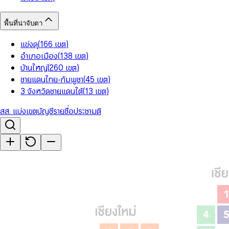
พื้นที่น่าจับตา
แข่งดุ
(
166
เขต
)
อำเภอเมือง
(
138
เขต
)
บ้านใหญ่
(
260
เขต
)
ชายแดนไทย-กัมพูชา
(
45
เขต
)
3 จังหวัดชายแดนใต้
(
13
เขต
)
สส. แบ่งเขต
บัญชีรายชื่อ
ประชามติ