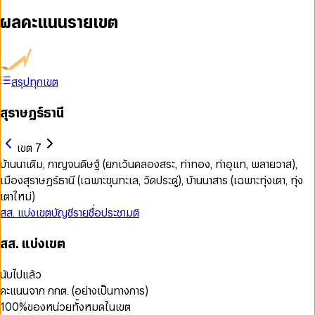
ผลคะแนนรายเขต
สรุปทุกเขต
สุราษฎร์ธานี
เขต 7
บ้านนาเดิม, กาญจนดิษฐ์ (ยกเว้นคลองสระ, ท่าทอง, ท่าอุแท, พลายวาส),
เมืองสุราษฎร์ธานี (เฉพาะขุนทะเล, วัดประดู่), บ้านนาสาร (เฉพาะทุ่งเตา, ทุ่ง
เตาใหม่)
สส. แบ่งเขต
บัญชีรายชื่อ
ประชามติ
สส. แบ่งเขต
นับไปแล้ว
คะแนนจาก กกต. (อย่างเป็นทางการ)
100
%
ของหน่วยทั้งหมดในเขต