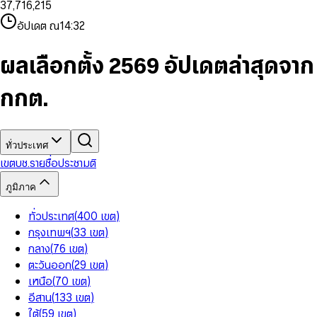
3
7
,
7
1
6
,
2
1
5
8
9
8
4
8
8
2
7
3
2
6
9
9
อัปเดต ณ
14:32
5
9
9
3
8
4
3
7
6
4
9
5
4
8
7
5
6
5
9
ผลเลือกตั้ง 2569 อัปเดตล่าสุดจาก
8
6
7
6
9
7
8
7
กกต.
8
9
8
9
9
ทั่วประเทศ
เขต
บช.รายชื่อ
ประชามติ
ภูมิภาค
ทั่วประเทศ
(
400
เขต
)
กรุงเทพฯ
(
33
เขต
)
กลาง
(
76
เขต
)
ตะวันออก
(
29
เขต
)
เหนือ
(
70
เขต
)
อีสาน
(
133
เขต
)
ใต้
(
59
เขต
)