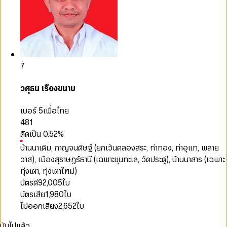
7
วศุธน เรืองขนาบ
เบอร์ 5
เพื่อไทย
481
คิดเป็น
0.52
%
บ้านนาเดิม, กาญจนดิษฐ์ (ยกเว้นคลองสระ, ท่าทอง, ท่าอุแท, พลาย
วาส), เมืองสุราษฎร์ธานี (เฉพาะขุนทะเล, วัดประดู่), บ้านนาสาร (เฉพาะ
ทุ่งเตา, ทุ่งเตาใหม่)
บัตรดี
92,005
ใบ
บัตรเสีย
1,980
ใบ
ไม่ออกเสียง
2,652
ใบ
นับไปแล้ว