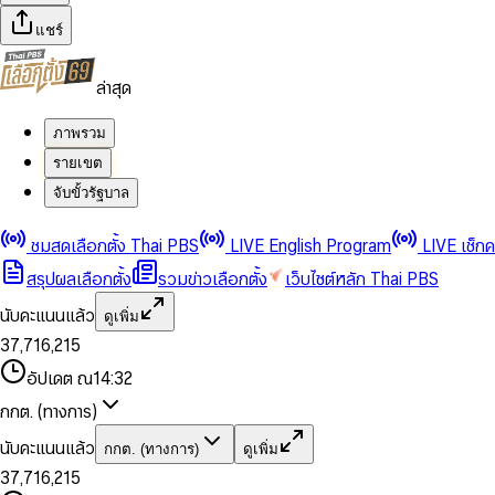
แชร์
ล่าสุด
ภาพรวม
รายเขต
จับขั้วรัฐบาล
0
0
1
1
0
2
2
1
0
ชมสดเลือกตั้ง Thai PBS
LIVE English Program
LIVE เช็ก
3
3
2
1
สรุปผลเลือกตั้ง
รวมข่าวเลือกตั้ง
เว็บไซต์หลัก Thai PBS
0
4
4
3
2
1
5
5
4
0
3
นับคะแนนแล้ว
ดูเพิ่ม
2
6
6
0
5
1
0
4
0
0
3
7
,
7
1
6
,
2
1
5
1
1
0
4
8
8
2
7
3
2
6
2
2
1
0
อัปเดต ณ
14:32
5
9
9
3
8
4
3
7
3
3
2
1
6
4
9
5
4
8
กกต. (ทางการ)
0
4
4
3
2
7
5
6
5
9
1
5
5
4
0
3
8
6
7
6
นับคะแนนแล้ว
กกต. (ทางการ)
ดูเพิ่ม
2
6
6
0
5
1
0
4
9
7
8
7
3
7
,
7
1
6
,
2
1
5
8
9
8