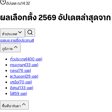
4
8
8
2
7
3
2
6
9
9
อัปเดต ณ
14:32
5
9
9
3
8
4
3
7
6
4
9
5
4
8
7
5
6
5
9
ผลเลือกตั้ง 2569 อัปเดตล่าสุดจา
8
6
7
6
9
7
8
7
8
9
8
9
9
ทั่วประเทศ
เขต
บช.รายชื่อ
ประชามติ
ภูมิภาค
ทั่วประเทศ
(
400
เขต
)
กรุงเทพฯ
(
33
เขต
)
กลาง
(
76
เขต
)
ตะวันออก
(
29
เขต
)
เหนือ
(
70
เขต
)
อีสาน
(
133
เขต
)
ใต้
(
59
เขต
)
พื้นที่น่าจับตา