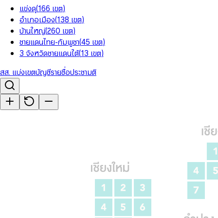
แข่งดุ
(
166
เขต
)
อำเภอเมือง
(
138
เขต
)
บ้านใหญ่
(
260
เขต
)
ชายแดนไทย-กัมพูชา
(
45
เขต
)
3 จังหวัดชายแดนใต้
(
13
เขต
)
สส. แบ่งเขต
บัญชีรายชื่อ
ประชามติ