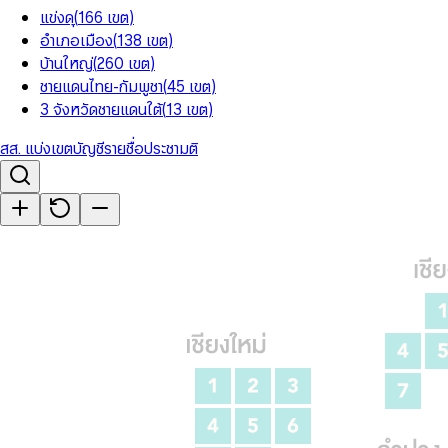
แข่งดุ
(
166
เขต
)
อำเภอเมือง
(
138
เขต
)
บ้านใหญ่
(
260
เขต
)
ชายแดนไทย-กัมพูชา
(
45
เขต
)
3 จังหวัดชายแดนใต้
(
13
เขต
)
สส. แบ่งเขต
บัญชีรายชื่อ
ประชามติ