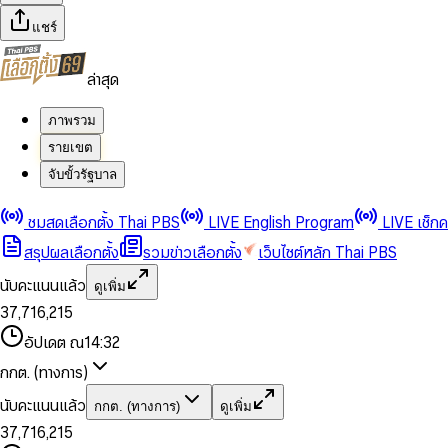
แชร์
ล่าสุด
ภาพรวม
รายเขต
จับขั้วรัฐบาล
0
0
1
1
0
2
2
1
0
ชมสดเลือกตั้ง Thai PBS
LIVE English Program
LIVE เช็ก
3
3
2
1
สรุปผลเลือกตั้ง
รวมข่าวเลือกตั้ง
เว็บไซต์หลัก Thai PBS
0
4
4
3
2
1
5
5
4
0
3
นับคะแนนแล้ว
ดูเพิ่ม
2
6
6
0
5
1
0
4
0
0
3
7
,
7
1
6
,
2
1
5
1
1
0
4
8
8
2
7
3
2
6
2
2
1
0
อัปเดต ณ
14:32
5
9
9
3
8
4
3
7
3
3
2
1
6
4
9
5
4
8
กกต. (ทางการ)
0
4
4
3
2
7
5
6
5
9
1
5
5
4
0
3
8
6
7
6
นับคะแนนแล้ว
กกต. (ทางการ)
ดูเพิ่ม
2
6
6
0
5
1
0
4
9
7
8
7
3
7
,
7
1
6
,
2
1
5
8
9
8