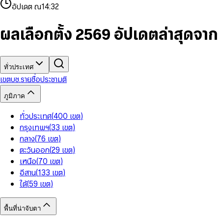
4
8
8
2
7
3
2
6
9
9
อัปเดต ณ
14:32
5
9
9
3
8
4
3
7
6
4
9
5
4
8
7
5
6
5
9
ผลเลือกตั้ง 2569 อัปเดตล่าสุดจา
8
6
7
6
9
7
8
7
8
9
8
9
9
ทั่วประเทศ
เขต
บช.รายชื่อ
ประชามติ
ภูมิภาค
ทั่วประเทศ
(
400
เขต
)
กรุงเทพฯ
(
33
เขต
)
กลาง
(
76
เขต
)
ตะวันออก
(
29
เขต
)
เหนือ
(
70
เขต
)
อีสาน
(
133
เขต
)
ใต้
(
59
เขต
)
พื้นที่น่าจับตา