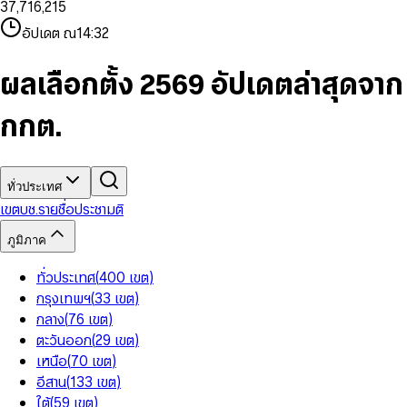
3
7
,
7
1
6
,
2
1
5
8
9
8
4
8
8
2
7
3
2
6
9
9
อัปเดต ณ
14:32
5
9
9
3
8
4
3
7
6
4
9
5
4
8
7
5
6
5
9
ผลเลือกตั้ง 2569 อัปเดตล่าสุดจาก
8
6
7
6
9
7
8
7
กกต.
8
9
8
9
9
ทั่วประเทศ
เขต
บช.รายชื่อ
ประชามติ
ภูมิภาค
ทั่วประเทศ
(
400
เขต
)
กรุงเทพฯ
(
33
เขต
)
กลาง
(
76
เขต
)
ตะวันออก
(
29
เขต
)
เหนือ
(
70
เขต
)
อีสาน
(
133
เขต
)
ใต้
(
59
เขต
)