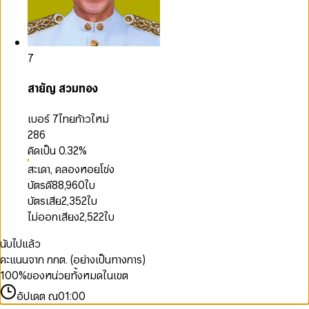
7
สายัญ สวมทอง
เบอร์ 7
ไทยก้าวใหม่
286
คิดเป็น
0.32
%
สะเดา, คลองหอยโข่ง
บัตรดี
88,960
ใบ
บัตรเสีย
2,352
ใบ
ไม่ออกเสียง
2,522
ใบ
นับไปแล้ว
คะแนนจาก กกต. (อย่างเป็นทางการ)
100
%
ของหน่วยทั้งหมดในเขต
อัปเดต ณ
01:00