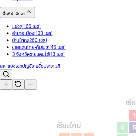
พื้นที่น่าจับตา
แข่งดุ
(
166
เขต
)
อำเภอเมือง
(
138
เขต
)
บ้านใหญ่
(
260
เขต
)
ชายแดนไทย-กัมพูชา
(
45
เขต
)
3 จังหวัดชายแดนใต้
(
13
เขต
)
สส. แบ่งเขต
บัญชีรายชื่อ
ประชามติ