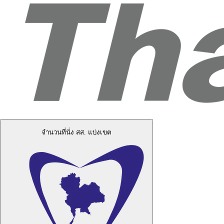
จำนวนที่นั่ง สส. แบ่งเขต