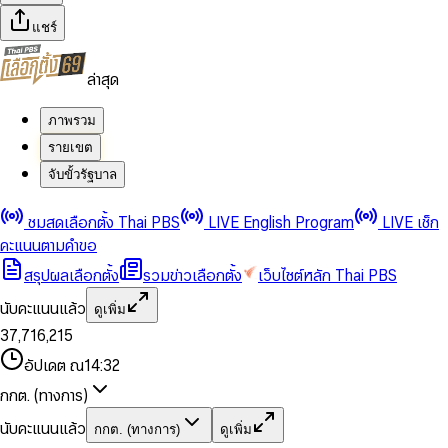
แชร์
ล่าสุด
ภาพรวม
รายเขต
จับขั้วรัฐบาล
0
0
ชมสดเลือกตั้ง Thai PBS
LIVE English Program
LIVE เช็ก
1
1
0
2
2
1
0
คะแนนตามคำขอ
3
3
2
1
สรุปผลเลือกตั้ง
รวมข่าวเลือกตั้ง
เว็บไซต์หลัก Thai PBS
0
4
4
3
2
1
5
5
4
0
3
นับคะแนนแล้ว
ดูเพิ่ม
2
6
6
0
5
1
0
4
0
0
3
7
,
7
1
6
,
2
1
5
1
1
0
4
8
8
2
7
3
2
6
2
2
1
0
อัปเดต ณ
14:32
5
9
9
3
8
4
3
7
3
3
2
1
6
4
9
5
4
8
กกต. (ทางการ)
0
4
4
3
2
7
5
6
5
9
1
5
5
4
0
3
8
6
7
6
นับคะแนนแล้ว
กกต. (ทางการ)
ดูเพิ่ม
2
6
6
0
5
1
0
4
9
7
8
7