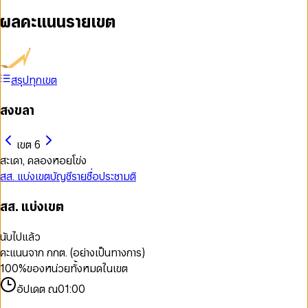
ผลคะแนนรายเขต
สรุปทุกเขต
สงขลา
เขต 6
สะเดา, คลองหอยโข่ง
สส. แบ่งเขต
บัญชีรายชื่อ
ประชามติ
สส. แบ่งเขต
นับไปแล้ว
คะแนนจาก กกต. (อย่างเป็นทางการ)
100
%
ของหน่วยทั้งหมดในเขต
อัปเดต ณ
01:00