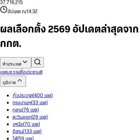
3
7
,
7
1
6
,
2
1
5
8
9
8
4
8
8
2
7
3
2
6
9
9
อัปเดต ณ
14:32
5
9
9
3
8
4
3
7
6
4
9
5
4
8
7
5
6
5
9
ผลเลือกตั้ง 2569 อัปเดตล่าสุดจาก
8
6
7
6
9
7
8
7
กกต.
8
9
8
9
9
ทั่วประเทศ
เขต
บช.รายชื่อ
ประชามติ
ภูมิภาค
ทั่วประเทศ
(
400
เขต
)
กรุงเทพฯ
(
33
เขต
)
กลาง
(
76
เขต
)
ตะวันออก
(
29
เขต
)
เหนือ
(
70
เขต
)
อีสาน
(
133
เขต
)
ใต้
(
59
เขต
)