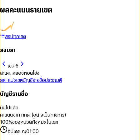
ผลคะแนนรายเขต
สรุปทุกเขต
สงขลา
เขต 6
สะเดา, คลองหอยโข่ง
สส. แบ่งเขต
บัญชีรายชื่อ
ประชามติ
บัญชีรายชื่อ
นับไปแล้ว
คะแนนจาก กกต. (อย่างเป็นทางการ)
100
%
ของหน่วยทั้งหมดในเขต
อัปเดต ณ
01:00