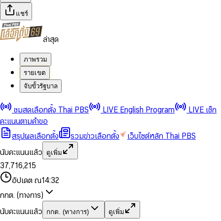
แชร์
ล่าสุด
ภาพรวม
รายเขต
จับขั้วรัฐบาล
0
0
ชมสดเลือกตั้ง Thai PBS
LIVE English Program
LIVE เช็ก
1
1
0
2
2
1
0
คะแนนตามคำขอ
3
3
2
1
สรุปผลเลือกตั้ง
รวมข่าวเลือกตั้ง
เว็บไซต์หลัก Thai PBS
0
4
4
3
2
1
5
5
4
0
3
นับคะแนนแล้ว
ดูเพิ่ม
2
6
6
0
5
1
0
4
0
0
3
7
,
7
1
6
,
2
1
5
1
1
0
4
8
8
2
7
3
2
6
2
2
1
0
อัปเดต ณ
14:32
5
9
9
3
8
4
3
7
3
3
2
1
6
4
9
5
4
8
กกต. (ทางการ)
0
4
4
3
2
7
5
6
5
9
1
5
5
4
0
3
8
6
7
6
นับคะแนนแล้ว
กกต. (ทางการ)
ดูเพิ่ม
2
6
6
0
5
1
0
4
9
7
8
7