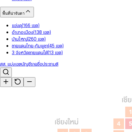
พื้นที่น่าจับตา
แข่งดุ
(
166
เขต
)
อำเภอเมือง
(
138
เขต
)
บ้านใหญ่
(
260
เขต
)
ชายแดนไทย-กัมพูชา
(
45
เขต
)
3 จังหวัดชายแดนใต้
(
13
เขต
)
สส. แบ่งเขต
บัญชีรายชื่อ
ประชามติ