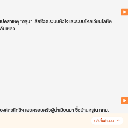
เปิดสาเหตุ "ฮลุน" เสียชีวิต ระบบหัวใจและระบบไหลเวียนโลหิต
ล้มเหลว
องค์กรสิทธิฯ เผยครอบครัวผู้นำเมียนมา ซื้อบ้านหรูใน กทม.
กลับขึ้นด้านบน