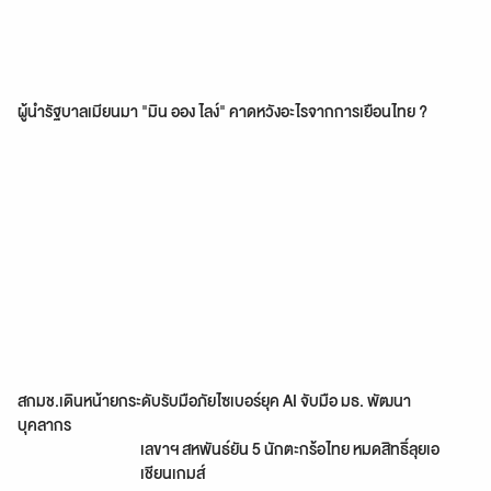
ผู้นำรัฐบาลเมียนมา "มิน ออง ไลง์" คาดหวังอะไรจากการเยือนไทย ?
สกมช.เดินหน้ายกระดับรับมือภัยไซเบอร์ยุค AI จับมือ มธ. พัฒนา
บุคลากร
เลขาฯ สหพันธ์ยัน 5 นักตะกร้อไทย หมดสิทธิ์ลุยเอ
เชียนเกมส์