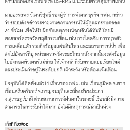
ความปลอดภัยเขื่อน หรือ DS-RMS เป็นระบบตรวจสุขภาพเขื่อน
นายอรรถพร วัฒนวิสุทธิ์ รองผู้ว่าการพัฒนาธุรกิจ กฟผ. กล่าว
ว่า ระบบดังกล่าวจะรายงานสถานการณ์ให้ผู้ดูแลทราบตลอด
24 ชั่วโมง เพื่อให้รับมือกับเหตุการณ์ฉุกเฉินได้ทันที โดยมี
เซนเซอร์ตรวจวัดพฤติกรรมเขื่อน เช่น การไหลซึม การทรุดตัว
การเคลื่อนตัว รวมถึงข้อมูลแผ่นดินไหว และสถานการณ์น้ำ เพื่อ
ส่งไปยังอาร์ทียู หน่วยตรวจวัดระยะไกล หลังจากนั้นจะส่งข้อมูล
ไปยังคอมพิวเตอร์แม่ข่าย ให้เจ้าหน้าที่รับทราบแบบเรียลไทม์
และประเมินว่าอยู่ในระดับปกติ เฝ้าระวัง หรือต้องเเจ้งเตือน
ปัจจุบันได้ติดตั้งเเล้ว14 เขื่อนของ กฟผ. เช่น เขื่อนภูมิพล จ.ตาก
เขื่อนศรีนครินทร์ จ.กาญจนบุรี และเขื่อนรัชชประภา
จ.สุราษฎร์ธานี ส่วนสถานการณ์ฝนตกในขณะนี้ เขื่อนยังมีความ
สามารถในการรับน้ำได้มาก ยังไม่มีเหตุการณ์น่าเป็นห่วง
แท็กที่เกี่ยวข้อง: