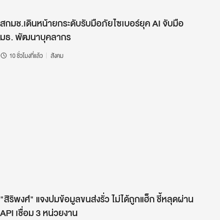
สกมช.เดินหน้ายกระดับรับมือภัยไซเบอร์ยุค AI จับมือ
มธ. พัฒนาบุคลากร
10 ชั่วโมงที่แล้ว
สังคม
"สิริพงศ์" แจงปมข้อมูลขนส่งรั่ว ไม่ได้ถูกแฮ็ก ชี้หลุดผ่าน
API เชื่อม 3 หน่วยงาน