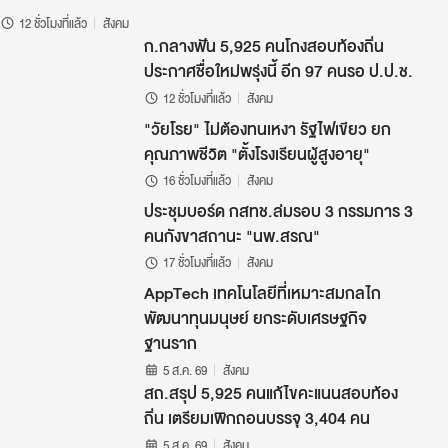
12 ชั่วโมงที่แล้ว
สังคม
ก.กลางฟัน 5,925 คนโกงสอบท้องถิ่น
ประกาศชื่อใหม่พรุ่งนี้ อีก 97 คนรอ ป.ป.ช.
12 ชั่วโมงที่แล้ว
สังคม
"วัยโรย" ไม่ต้องทนเหงา รัฐไฟเขียว ยก
คุณภาพชีวิต "ตั้งโรงเรียนผู้สูงอายุ"
16 ชั่วโมงที่แล้ว
สังคม
ประชุมบอร์ด กสทช.ล่มรอบ 3 กรรมการ 3
คนกังขาสถานะ "นพ.สรณ"
17 ชั่วโมงที่แล้ว
สังคม
AppTech เทคโนโลยีที่เหมาะสมกลไก
พัฒนาทุนมนุษย์ ยกระดับเศรษฐกิจ
ฐานราก
5 ส.ค. 69
สังคม
สถ.สรุป 5,925 คนแก้ไขคะแนนสอบท้อง
ถิ่น เตรียมเพิกถอนบรรจุ 3,404 คน
5 ส.ค. 69
สังคม