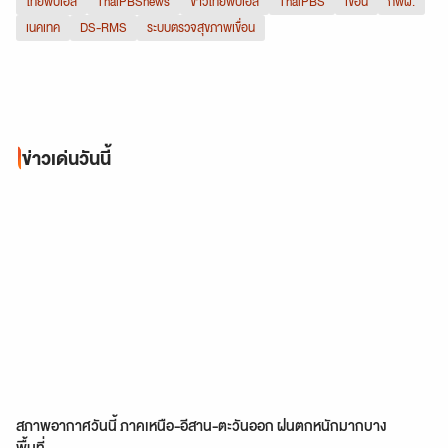
ไทยพีบีเอส
ThaiPBSnews
ข่าวไทยพีบีเอส
ThaiPBS
เขื่อน
กฟผ.
เนคเทค
DS-RMS
ระบบตรวจสุขภาพเขื่อน
ข่าวเด่นวันนี้
สภาพอากาศวันนี้ ภาคเหนือ-อีสาน-ตะวันออก ฝนตกหนักมากบาง
พื้นที่