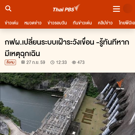
ชมสด
ข่าวเด่น
หมวดข่าว
ข่าวรอบวัน
ทันข่าวเด่น
คลิปข่าว
ไทยพีบีเ
การเมือง
ทันโลก
ทั่วไทย
ปากท้อง
ไลฟ์สไตล์ - บันเทิง
กีฬา
ต่างประเทศ
พระร
กฟผ.เปลี่ยนระบบเฝ้าระวังเขื่อน -รู้ทันทีหาก
มีเหตุฉุกเฉิน
27 ก.ย. 59
12:33
473
สังคม
จำนวนผู้ชม