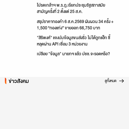
โปรดเกล้าฯ พ.ร.ฎ.เรียกประชุมรัฐสภาสมัย
สามัญครั้งที่ 2 ตั้งแต่ 25 ส.ค.
สรุปราคาทองคำ 6 ส.ค.2569 ผันผวน 34 ครั้ง +
1,500 “ทองแท่ง” ขายออก 66,750 บาท
"สิริพงศ์" แจงปมข้อมูลขนส่งรั่ว ไม่ได้ถูกแฮ็ก ชี้
หลุดผ่าน API เชื่อม 3 หน่วยงาน
เปลือย "ข้อมูล" นายกฯ แล้ว ปชช.จะรอดหรือ?
ข่าวสังคม
ดูทั้งหมด