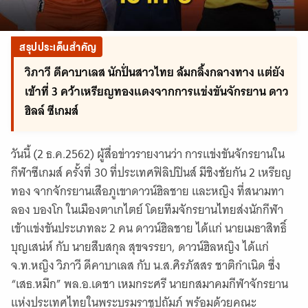
สรุปประเด็นสำคัญ
วิภาวี ดีคาบาเลส นักปั่นสาวไทย ล้มกลิ้งกลางทาง แต่ยัง
เข้าที่ 3 คว้าเหรียญทองแดงจากการแข่งขันจักรยาน ดาว
ฮิลล์ ซีเกมส์
วันนี้ (2 ธ.ค.2562) ผู้สื่อข่าวรายงานว่า การแข่งขันจักรยานใน
กีฬาซีเกมส์ ครั้งที่ 30 ที่ประเทศฟิลิปปินส์ มีชิงชัยกัน 2 เหรียญ
ทอง จากจักรยานเสือภูเขาดาวน์ฮิลชาย และหญิง ที่สนามทา
ลอง บองโก ในเมืองตาเกไตย์ โดยทีมจักรยานไทยส่งนักกีฬา
เข้าแข่งขันประเภทละ 2 คน ดาวน์ฮิลชาย ได้แก่ นายเมธาสิทธิ์
บุญเสน่ห์ กับ นายสืบสกุล สุขจรรยา, ดาวน์ฮิลหญิง ได้แก่
จ.ท.หญิง วิภาวี ดีคาบาเลส กับ น.ส.ศิรภัสสร ชาติกำเนิด ซึ่ง
“เสธ.หมึก” พล.อ.เดชา เหมกระศรี นายกสมาคมกีฬาจักรยาน
แห่งประเทศไทยในพระบรมราชูปถัมภ์ พร้อมด้วยคณะ