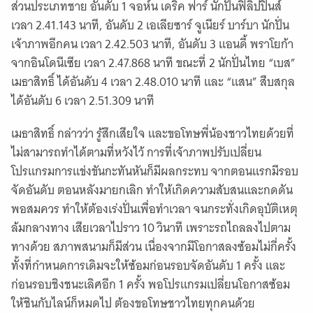
ส่วนประเภทชาย อันดับ 1 จอห์น เดริค ฟาร์ นักปั่นฟิลิปปินส์
เวลา 2.41.143 นาที, อันดับ 2 เอเลียซาร์ จูเนียร์ บาร์บา นักปั่น
เจ้าภาพอีกคน เวลา 2.42.503 นาที, อันดับ 3 แอนดี้ พราโยก้า
จากอินโดนีเซีย เวลา 2.47.868 นาที ขณะที่ 2 นักปั่นไทย “เบส”
เมธาสิทธิ์ ได้อันดับ 4 เวลา 2.48.010 นาที และ “แสน” สืบสกุล
ได้อันดับ 6 เวลา 2.51.309 นาที
เมธาสิทธิ์ กล่าวว่า รู้สึกเสียใจ และขอโทษพี่น้องชาวไทยด้วยที่
ไม่สามารถทำได้ตามที่หวังไว้ การที่เจ้าภาพปรับเปลี่ยน
โปรแกรมการแข่งขันกะทันหันก็มีผลกระทบ จากตอนแรกมีรอบ
จัดอันดับ ตอนหลังมายกเลิก ทำให้เกิดความสับสนและกดดัน
พอสมควร ทำให้ต้องเร่งปั่นเพื่อทำเวลา จนกระทั่งเกิดอุบัติเหตุ
ล้มกลางทาง เสียเวลาไปราว 10 วินาที เพราะรถไถลลงไปตาม
ทางด้วย สภาพสนามก็มีส่วน เนื่องจากมีโอกาสลงซ้อมไม่กี่ครั้ง
ทั้งที่กำหนดการเดิมจะให้ซ้อมก่อนรอบจัดอันดับ 1 ครั้ง และ
ก่อนรอบชิงชนะเลิศอีก 1 ครั้ง พอโปรแกรมเปลี่ยนโอกาสซ้อม
ให้ชินกับไลน์ก็หมดไป ต้องขอโทษชาวไทยทุกคนด้วย