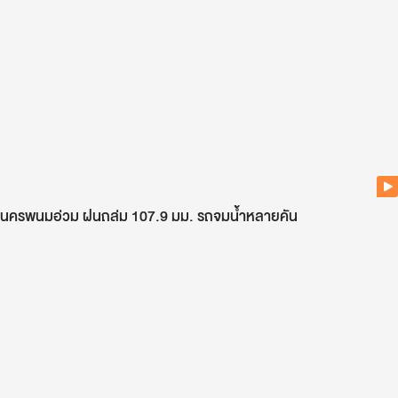
นครพนมอ่วม ฝนถล่ม 107.9 มม. รถจมน้ำหลายคัน