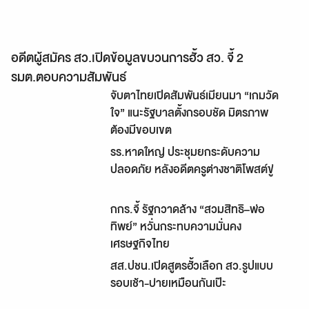
อดีตผู้สมัคร สว.เปิดข้อมูลขบวนการฮั้ว สว. จี้ 2
รมต.ตอบความสัมพันธ์
จับตาไทยเปิดสัมพันธ์เมียนมา “เกมวัด
ใจ” แนะรัฐบาลตั้งกรอบชัด มิตรภาพ
ต้องมีขอบเขต
รร.หาดใหญ่ ประชุมยกระดับความ
ปลอดภัย หลังอดีตครูต่างชาติโพสต์ขู่
กกร.จี้ รัฐกวาดล้าง “สวมสิทธิ–พ่อ
ทิพย์” หวั่นกระทบความมั่นคง
เศรษฐกิจไทย
สส.ปชน.เปิดสูตรฮั้วเลือก สว.รูปแบบ
รอบเช้า-บ่ายเหมือนกันเป๊ะ