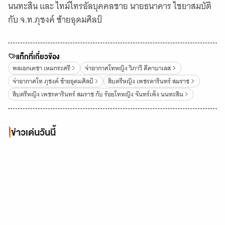
นนทะสิน และ ไทม์ไทรอัลบุคคลชาย นายธนาคาร ไชยาสมบัติ
กับ จ.ท.ภุชงค์ ซ้ายอุดมศิลป์
แท็กที่เกี่ยวข้อง
พลเอกเดชา เหมกระศรี
จ่าอากาศโทหญิง วิภาวี ดีคาบาเลส
จ่าอากาศโท ภุชงค์ ซ้ายอุดมศิลป์
สิบตรีหญิง เพชรดารินทร์ สมราช
สิบตรีหญิง เพชรดารินทร์ สมราช กับ ร้อยโทหญิง จันทร์เพ็ง นนทะสิน
ข่าวเด่นวันนี้