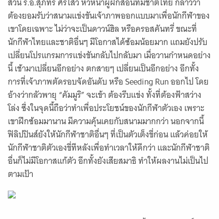
ส่วน ร.อ.สุภัทร ศรีไสว หัวหน้าผู้ฝึกสอนทีมชาติไทย กล่าวว่า
ต้องยอมรับว่าสนามแข่งขันเจ้าภาพออกแบบมาเพื่อนักกีฬาของ
เขาโดยเฉพาะ ไม่ว่าจะเป็นดาวน์ฮิล หรือครอสคันทรี่ ขณะที่
นักกีฬาไทยและชาติอื่นๆ มีโอกาสได้ซ้อมน้อยมาก แถมยังปรับ
เปลี่ยนโปรแกรมการแข่งขันกลับไปกลับมา เมื่อวานกำหนดอย่าง
นี้ เช้ามาเปลี่ยนอีกอย่าง ตกสายๆ เปลี่ยนเป็นอีกอย่าง อีกทั้ง
การที่เจ้าภาพตัดรอบจัดอันดับ หรือ Seeding Run ออกไป โดย
อ้างว่ากลัวพายุ “คัมมูริ” จะเข้า ต้องรีบแข่ง ทั้งที่ต้องฟ้าสว่าง
โล่ง ซึ่งในจุดนี้ถือว่าทำเพื่อประโยชน์ของนักกีฬาตัวเอง เพราะ
เขาฝึกซ้อมมานาน มีความคุ้นเคยกับสนามมากกว่า นอกจากนี้
ฟิลิปปินส์ยังให้นักกีฬาชาติอื่นๆ ที่เป็นตัวเต็งขี่ก่อน แล้วค่อยให้
นักกีฬาชาติตัวเองขี่ทีหลังเพื่อทำเวลาให้ดีกว่า และนักกีฬาชาติ
อื่นก็ไม่มีโอกาสแก้ตัว อีกทั้งยังเสียสมาธิ ทำให้ผลงานไม่เป็นไป
ตามเป้า