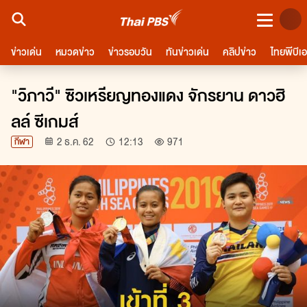
ชมสด
ข่าวเด่น
หมวดข่าว
ข่าวรอบวัน
ทันข่าวเด่น
คลิปข่าว
ไทยพีบีเ
การเมือง
ทันโลก
ทั่วไทย
ปากท้อง
ไลฟ์สไตล์ - บันเทิง
กีฬา
ต่างประเทศ
พระร
"วิภาวี" ซิวเหรียญทองแดง จักรยาน ดาวฮิ
ลล์ ซีเกมส์
2 ธ.ค. 62
12:13
971
กีฬา
จำนวนผู้ชม