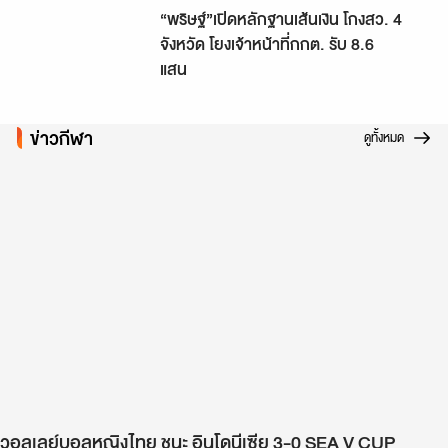
“พริษฐ์”เปิดหลักฐานเส้นเงิน โกงสว. 4
จังหวัด โยงเจ้าหน้าที่กกต. รับ 8.6
แสน
ข่าวกีฬา
ดูทั้งหมด
วอลเลย์บอลหญิงไทย ชนะ อินโดนีเซีย 3-0 SEA V CUP