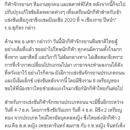
กีฬาจักรยานฯ ทีมงานทุกคน และสตาฟฟ์โค้ช หลังจากนี้ก็จะไป
ปรับปรุงแก้ไขข้อผิดพลาดต่างๆ เพื่อเตรียมนักกีฬาสำหรับเข้า
แข่งขันเสือภูเขาชิงแชมป์เอเชีย 2020 ที่ จ.เชียงราย ปีหน้า”
ร.อ.สุภัทร กล่าว
ด้าน พล.อ.เดชา กล่าวว่า วันนี้นักกีฬาจักรยานทีมชาติไทยสู้
อย่างเต็มที่แล้ว ขออย่าไปโทษนักกีฬา ทุกคนมีความตั้งใจมาก
ซึ่งหาก เมธาสิทธิ์ และวิภาวี ไม่ล้มกลางทาง ไม่เสียสมาธิเพราะ
การที่เจ้าภาพเปลี่ยนโปรแกรมไปมา เราอาจจะทำผลงานได้ดัง
ที่หวังเอาไว้ อย่างไรก็ตาม ยังมีการแข่งขันจักรยานประเภทถนน
และบีเอ็มเอ็กซ์ แข่งขันหลังจากนี้ โดยมีชิงรวม 8 เหรียญทอง
ขอให้พี่น้องชาวไทยช่วยส่งแรงใจมาเชียร์นักกีฬาไทยกันต่อไป
สำหรับการแข่งขันกีฬาจักรยานประเภทถนน จะมีขึ้นอีกระหว่าง
วันที่ 4-7 ธ.ค. โดยการชิงชัยวันแรก วันที่ 4 ธ.ค. มีชิง 2 เหรียญ
ทอง จากประเภท ไทม์ไทรอัลบุคคลหญิง ซึ่งไทยส่งนักกีฬา 2
คน คือ ส.ต.หญิง เพชรดารินทร์ สมราช กับ ร.ท.หญิง จันทร์เพ็ง