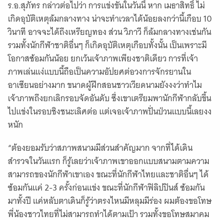
ร.อ.สุภัทร กล่าวต่อไปว่า การแข่งขันในวันนี้ หาก เมธาสิทธิ์ ไม่
เกิดอุบัติเหตุล้มกลางทาง น่าจะทำเวลาได้น้อยลงกว่านี้เกือบ 10
วินาที อาจจะได้ถึงเหรียญทอง ส่วน วิภาวี ก็ล้มกลางทางเช่นกัน
รวมทั้งนักกีฬาชาติอื่นๆ ก็เกิดอุบัติเหตุเกือบทั้งนั้น เป็นเพราะมี
โอกาสซ้อมกันน้อย ยกเว้นเจ้าภาพเพียงชาติเดียว การที่เจ้า
ภาพเล่นแง่แบบนี้ถือเป็นความอัปยศต่อวงการจักรยานใน
อาเซียนอย่างมาก ขนาดผู้ฝึกสอนชาวเวียดนามยังงงว่าทำไม
เจ้าภาพถึงยกเลิกรอบจัดอันดับ ซึ่งเขาเตรียมพานักกีฬากลับขึ้น
ไปแข่งในรอบชิงชนะเลิศต่อ แต่เจอเจ้าภาพปั่นป่วนแบบนี้เลยงง
หนัก
“ต้องยอมรับว่าสภาพสนามมีส่วนสำคัญมาก จากที่ได้เดิน
สำรวจในวันแรก ก็รู้เลยว่าเจ้าภาพเขาออกแบบสนามตามความ
สามารถของนักกีฬาเขาเอง ขณะที่นักกีฬาไทยและชาติอื่นๆ ได้
ซ้อมกันแค่ 2-3 ครั้งก่อนแข่ง ขณะที่นักกีฬาฟิลิปปินส์ ซ้อมกัน
มาทั้งปี แค่หลับตาเดินก็รู้ว่าตรงไหนมีหลุมมีร่อง ผมต้องขอโทษ
พี่น้องชาวไทยที่ไม่สามารถทำได้ตามเป้า รวมทั้งขอโทษสมาคม