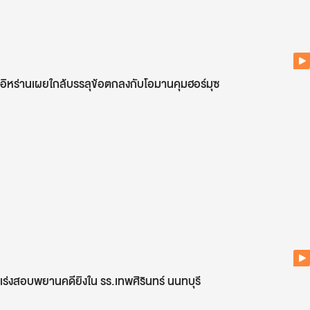
อิหร่านเผยใกล้บรรลุข้อตกลงกับโอมานคุมฮอร์มุซ
เร่งสอบพยานคดียิงใน รร.เทพศิรินทร์ นนทบุรี