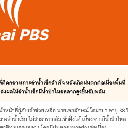
 ที่ติดกลางเกาะลำน้ำเข็กสำเร็จ หลังเกิดฝนตกต่อเนื่องพื้นที่
ส่งผลให้ลำน้ำเข็กมีน้ำป่าไหลหลากสูงขึ้นฉับพลัน
าหน้าหน้าที่กู้ภัยเข้าช่วยเหลือ นายเอกลักษณ์ โตมาปา อายุ 38 ป
งลำน้ำเข็ก ไม่สามารถกลับเข้าฝั่งได้ เนื่องจากมีน้ำป่าไหล
งชาติทุ่งแสลงหลวง โดยมีฝนตกลงมาอย่างต่อเนื่อง