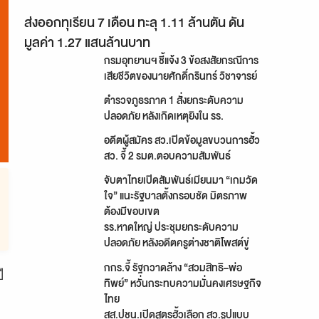
ส่งออกทุเรียน 7 เดือน ทะลุ 1.11 ล้านตัน ดัน
มูลค่า 1.27 แสนล้านบาท
กรมอุทยานฯ ชี้แจ้ง 3 ข้อสงสัยกรณีการ
เสียชีวิตของนายศักดิ์กรินทร์ วิชาจารย์
ตำรวจภูธรภาค 1 สั่งยกระดับความ
ปลอดภัย หลังเกิดเหตุยิงใน รร.
อดีตผู้สมัคร สว.เปิดข้อมูลขบวนการฮั้ว
สว. จี้ 2 รมต.ตอบความสัมพันธ์
จับตาไทยเปิดสัมพันธ์เมียนมา “เกมวัด
ใจ” แนะรัฐบาลตั้งกรอบชัด มิตรภาพ
ต้องมีขอบเขต
รร.หาดใหญ่ ประชุมยกระดับความ
ปลอดภัย หลังอดีตครูต่างชาติโพสต์ขู่
กกร.จี้ รัฐกวาดล้าง “สวมสิทธิ–พ่อ
ี
ทิพย์” หวั่นกระทบความมั่นคงเศรษฐกิจ
ไทย
สส.ปชน.เปิดสูตรฮั้วเลือก สว.รูปแบบ