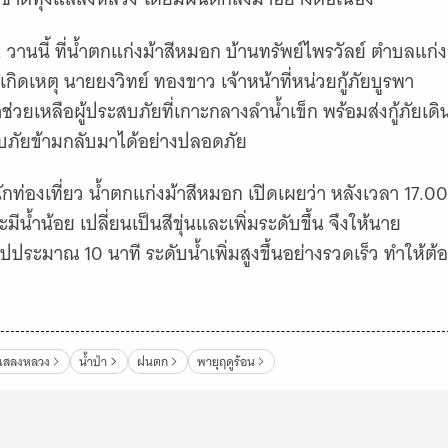
. วานนี้ ที่น้ำตกแก่งม้าสีหมอก บ้านทรัพย์ไพรวัลย์ ตำบลแก่ง
ิดเหตุ นายยงวิทย์ ทองขาว เจ้าหน้าที่หน่วยกู้ภัยบูรพา
่วยเหลือผู้ประสบภัยที่เกาะกลางลำน้ำเข็ก พร้อมส่งกู้ภัยเดิ
ะสบภัยข้ามกลับมาได้อย่างปลอดภัย
กท่องเที่ยว น้ำตกแก่งม้าสีหมอก เปิดเผยว่า หลังเวลา 17.00
น้ำน้อย เปลี่ยนเป็นสีขุ่นและเพิ่มระดับขึ้น จึงให้นาย
นไปประมาณ 10 นาที ระดับน้ำเพิ่มสูงขึ้นอย่างรวดเร็ว ทำให้ต้
งแสลงหลวง
น้ำป่า
ฝนตก
พายุฤดูร้อน