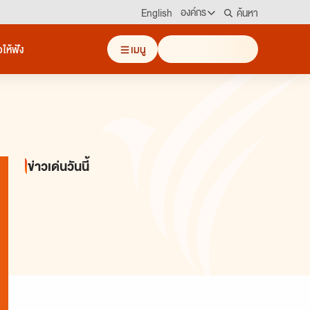
องค์กร
ค้นหา
English
สมัครงาน/ฝึกงาน
วให้ฟัง
เมนู
เศรษฐกิจ
สังคม
สิ่งแวดล้อม
อาชญากรรม
รายการข่าว
รายการออนไลน์
เด็
ข่าวประชาสัมพันธ์
คณะกรรมการนโยบาย ส.ส.ท.
สภาผู้ชมและผู้ฟังรายการ
ข่าวเด่นวันนี้
รับเรื่องร้องเรียน
ติดต่อเรา
About Thai PBS