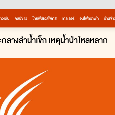
่าวเด่น
คลิปข่าว
ไทยพีบีเอสโฟกัส
แกลเลอรี
อินโฟกราฟิก
อ่านข่า
าชสำนัก
ภัยพิบัติ
ภูมิภาค
ไลฟ์สไตล์
วิทยาศาสตร์เทคโนโลยี
ศิลปะ - บันเทิง
กาะกลางลำน้ำเข็ก เหตุน้ำป่าไหลหลาก