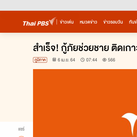
ข่าวเด่น
หมวดข่าว
ข่าวรอบวัน
ทันข
ชมสด
การเมือง
ทันโลก
ทั่วไทย
ปากท้อง
ไลฟ์สไตล์ - บันเทิง
กีฬา
ต่างประเทศ
พระร
สำเร็จ! กู้ภัยช่วยชาย ติดเ
6 เม.ย. 64
07:44
566
ภูมิภาค
จำนวนผู้ชม
แชร์