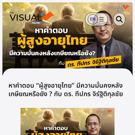
ข้าม
ไป
EN
ยัง
เนื้อหา
หาคำตอบ “ผู้สูงอายุไทย” มีความมั่นคงหลัง
เกษียณหรือยัง ? กับ ดร. ทีปกร จิร์ฐิติกุลชัย