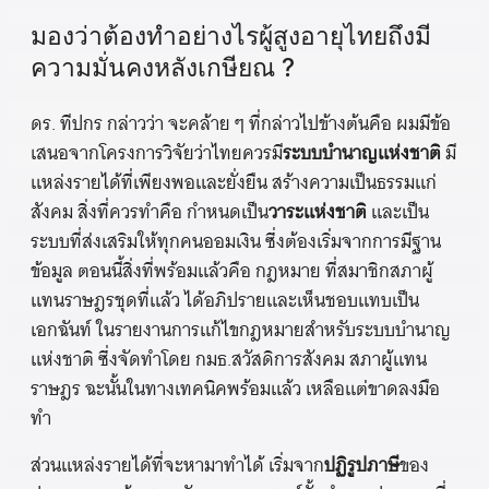
มองว่าต้องทำอย่างไรผู้สูงอายุไทยถึงมี
ความมั่นคงหลังเกษียณ ?
ดร. ทีปกร กล่าวว่า จะคล้าย ๆ ที่กล่าวไปข้างต้นคือ ผมมีข้อ
เสนอจากโครงการวิจัยว่าไทยควรมี
ระบบบำนาญแห่งชาติ
มี
แหล่งรายได้ที่เพียงพอและยั่งยืน สร้างความเป็นธรรมแก่
สังคม สิ่งที่ควรทำคือ กำหนดเป็น
วาระแห่งชาติ
และเป็น
ระบบที่ส่งเสริมให้ทุกคนออมเงิน ซึ่งต้องเริ่มจากการมีฐาน
ข้อมูล ตอนนี้สิ่งที่พร้อมแล้วคือ กฎหมาย ที่สมาชิกสภาผู้
แทนราษฎรชุดที่แล้ว ได้อภิปรายและเห็นชอบแทบเป็น
เอกฉันท์ ในรายงานการแก้ไขกฎหมายสำหรับระบบบำนาญ
แห่งชาติ ซึ่งจัดทำโดย กมธ.สวัสดิการสังคม สภาผู้แทน
ราษฎร ฉะนั้นในทางเทคนิคพร้อมแล้ว เหลือแต่ขาดลงมือ
ทำ
ส่วนแหล่งรายได้ที่จะหามาทำได้ เริ่มจาก
ปฏิรูปภาษี
ของ