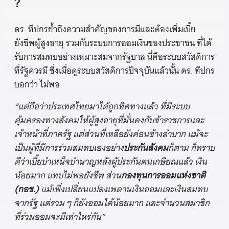
?
ดร. ทีปกรย้ำถึงความสำคัญของการมีและต้องเพิ่มเบี้ย
ยังชีพผู้สูงอายุ รวมกับระบบการออมเงินของประชาชน ที่ได้
รับการสมทบอย่างเหมาะสมจากรัฐบาล นี่คือระบบสวัสดิการ
ที่รัฐควรมี ซึ่งเมื่อดูระบบสวัสดิการปัจจุบันแล้วนั้น ดร. ทีปกร
บอกว่า ไม่พอ
“แต่ถือว่าประเทศไทยมาได้ถูกทิศทางแล้ว ที่มีระบบ
คุ้มครองทางสังคมให้ผู้สูงอายุที่มั่นคงกับข้าราชการและ
เจ้าหน้าที่ภาครัฐ แต่ส่วนที่เหลือยังค่อนข้างลำบาก แม้จะ
เป็นผู้ที่มีการร่วมสมทบเองอย่าง
ประกันสังคม
ก็ตาม ก็ทราบ
ดีว่าเบี้ยบำเหน็จบำนาญหลังผู้ประกันตนเกษียณแล้ว เงิน
น้อยมาก แทบไม่พอยังชีพ ส่วน
กองทุนการออมแห่งชาติ
(กอช.)
แม้เพิ่งเปลี่ยนแปลงเพดานเงินออมและเงินสมทบ
จากรัฐ แต่รวม ๆ ก็ยังออมได้น้อยมาก และจำนวนสมาชิก
ที่ร่วมออมจะมีเท่าไหร่กัน”