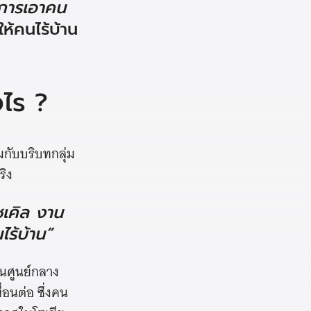
นการเอาคน
้คนไร้บ้าน
งไร ?
กับบริบทกลุ่ม
ริง
ซเคิล งาน
ไร้บ้าน”
ป็นศูนย์กลาง
่อนต่อ ซึ่งคน