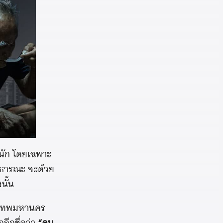
ยนัก โดยเฉพาะ
่สาธารณะ จะด้วย
นั้น
ุงเทพมหานคร
ีกชื่อว่า
“คน