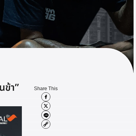
นข้า”