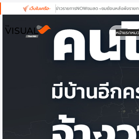
ข้าม
เว็บในเครือ
ข่าว
รายการ
NOW
ชมสด
ชมย้อนหลัง
ผังรายก
ไป
ยัง
เนื้อหา
หน้าแรก
หมว