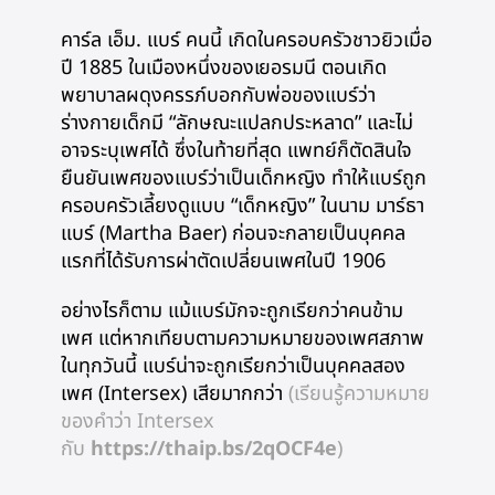
คาร์ล เอ็ม. แบร์ คนนี้ เกิดในครอบครัวชาวยิวเมื่อ
ปี 1885 ในเมืองหนึ่งของเยอรมนี ตอนเกิด
พยาบาลผดุงครรภ์บอกกับพ่อของแบร์ว่า
ร่างกายเด็กมี “ลักษณะแปลกประหลาด” และไม่
อาจระบุเพศได้ ซึ่งในท้ายที่สุด แพทย์ก็ตัดสินใจ
ยืนยันเพศของแบร์ว่าเป็นเด็กหญิง ทำให้แบร์ถูก
ครอบครัวเลี้ยงดูแบบ “เด็กหญิง” ในนาม มาร์ธา
แบร์ (Martha Baer) ก่อนจะกลายเป็นบุคคล
แรกที่ได้รับการผ่าตัดเปลี่ยนเพศในปี 1906
อย่างไรก็ตาม แม้แบร์มักจะถูกเรียกว่าคนข้าม
เพศ แต่หากเทียบตามความหมายของเพศสภาพ
ในทุกวันนี้ แบร์น่าจะถูกเรียกว่าเป็นบุคคลสอง
เพศ (Intersex) เสียมากกว่า
(เรียนรู้ความหมาย
ของคำว่า Intersex
กับ
https://thaip.bs/2qOCF4e
)