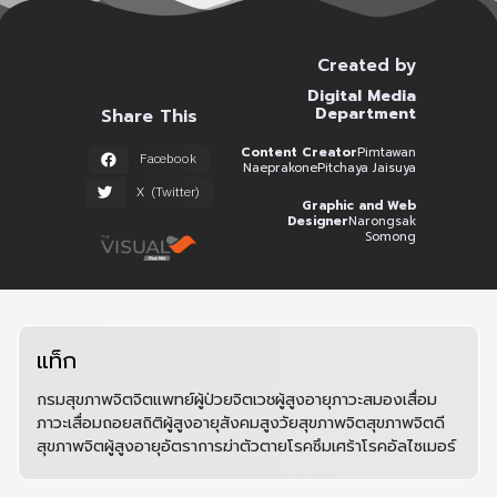
Created by
Digital Media
Department
Share This
Content Creator
Pimtawan
Facebook
Naeprakone
Pitchaya Jaisuya
X (Twitter)
Graphic and Web
Designer
Narongsak
Somong
แท็ก
กรมสุขภาพจิต
จิตแพทย์
ผู้ป่วยจิตเวช
ผู้สูงอายุ
ภาวะสมองเสื่อม
ภาวะเสื่อมถอย
สถิติผู้สูงอายุ
สังคมสูงวัย
สุขภาพจิต
สุขภาพจิตดี
สุขภาพจิตผู้สูงอายุ
อัตราการฆ่าตัวตาย
โรคซึมเศร้า
โรคอัลไซเมอร์