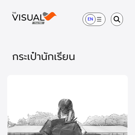
ข้าม
ไป
EN
ยัง
เนื้อหา
กระเป๋านักเรียน