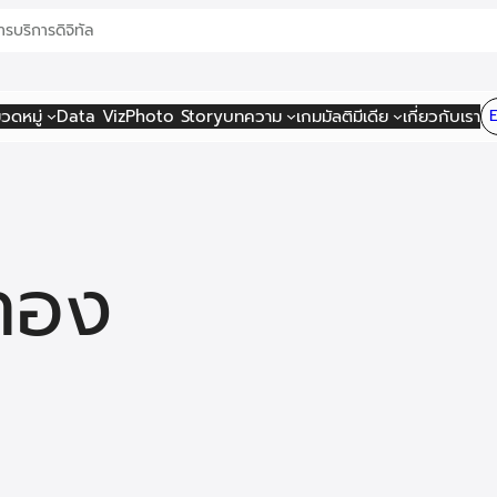
าร
บริการดิจิทัล
วดหมู่
Data Viz
Photo Story
บทความ
เกม
มัลติมีเดีย
เกี่ยวกับเรา
ทอง