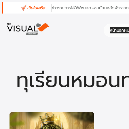
ข้าม
เว็บในเครือ
ข่าว
รายการ
NOW
ชมสด
ชมย้อนหลัง
ผังรายก
ไป
ยัง
เนื้อหา
หน้าแรก
หม
ทุเรียนหมอน