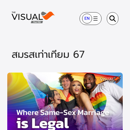
ข้าม
ไป
EN
ยัง
เนื้อหา
สมรสเท่าเทียม 67