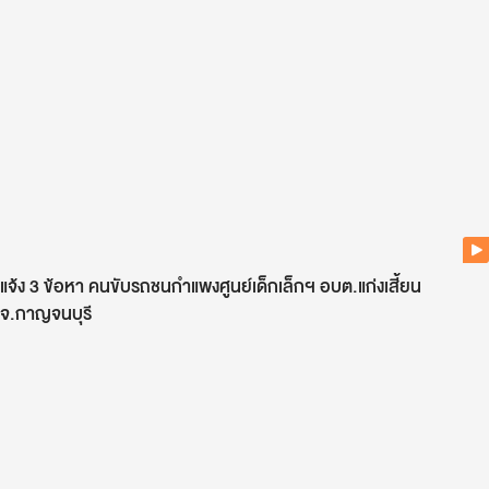
แจ้ง 3 ข้อหา คนขับรถชนกำแพงศูนย์เด็กเล็กฯ อบต.แก่งเสี้ยน
จ.กาญจนบุรี