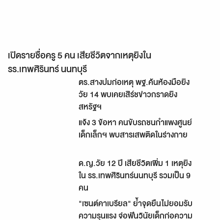
เปิดรายชื่อครู 5 คน เสียชีวิตจากเหตุยิงใน
รร.เทพศิรินทร์ นนทบุรี
ตร.สางปมก่อเหตุ พฐ.ค้นห้องมือยิง
วัย 14 พบเคยเสิร์ชข่าวกราดยิง
สหรัฐฯ
แจ้ง 3 ข้อหา คนขับรถชนกำแพงศูนย์
เด็กเล็กฯ พบสารเสพติดในร่างกาย
ด.ญ.วัย 12 ปี เสียชีวิตเพิ่ม 1 เหตุยิง
ใน รร.เทพศิรินทร์นนทบุรี รวมเป็น 9
คน
"เซนต์คาเบรียล" ย้ำจุดยืนไม่ยอมรับ
ความรุนแรง จ่อฟันวินัยเด็กก่อความ