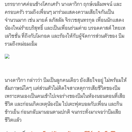
บรรยากาศค่อนข้างโศกเศร้า นางดาวิกา ฤกษ์เฉลิมพจน์ และ
ครอบครัว รวมถึงเพื่อนๆ มาร่วมแสดงความเสียใจกันเป็น
จำนวนมาก เช่น มายด์ ลภัสลัล จิรเวชสุนทรกุล เพื่อนนักแสดง
น้องใหม่ร้ายบริสุทธิ์ และเป็นเพื่อนร่วมค่าย บรอดคาสต์ ไทยเท
เลวิชชั่น ที่ถึงกับโผกอด และร้องไห้กับผู้จัดการส่วนตัวของ บีม
รวมถึงหม่อมเอ็ม
นางดาวิกา กล่าวว่า บีมเป็นลูกคนเดียว ยังเสียใจอยู่ ไม่พร้อมให้
สัมภาษณ์ใดๆ แต่ส่วนตัวไม่ติดใจสาเหตุการเสียชีวิตของบีม
เพราะตนเองเป็นคนเข้าไปเจอร่างของบีมในห้องนอนตอนที่เสีย
ชีวิต และก่อนเกิดเหตุน้องบีม ไปเตะฟุตบอลกับเพื่อน และกิน
ข้าวเย็น ก่อนกลับมานอนตามปกติ จนกระทั่งมาเจอว่าบีมเสีย
ชีวิตแล้ว