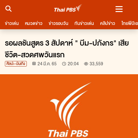
ชมสด
ข่าวเด่น
หมวดข่าว
ข่าวรอบวัน
ทันข่าวเด่น
คลิปข่าว
ไทยพีบีเ
การเมือง
ทันโลก
ทั่วไทย
ปากท้อง
ไลฟ์สไตล์ - บันเทิง
กีฬา
ต่างประเทศ
พระร
รอผลชันสูตร 3 สัปดาห์ " บีม-ปภังกร" เสีย
ชีวิต-สวดศพวันแรก
24 มี.ค. 65
20:04
33,559
ศิลปะ-บันเทิง
จำนวนผู้ชม