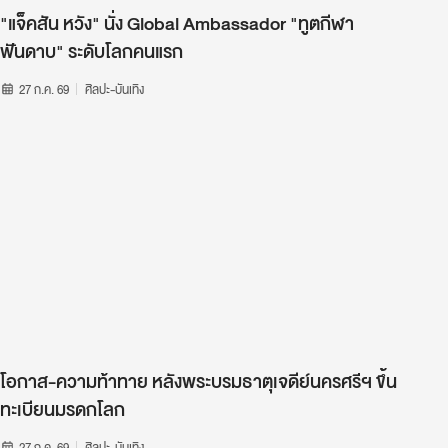
"แจ็คสัน หวัง" นั่ง Global Ambassador "ทูตกีฬา
ฟันดาบ" ระดับโลกคนแรก
27 ก.ค. 69
ศิลปะ-บันเทิง
โอกาส-ความท้าทาย หลังพระบรมธาตุเจดีย์นครศรีฯ ขึ้น
ทะเบียนมรดกโลก
27 ก.ค. 69
ศิลปะ-บันเทิง