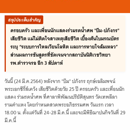
สรุปประเด็นสำคัญ
ครอบครัว และเพื่อนนักแสดงร่วมรดน้ำศพ "บีม-ปภังกร"
เสียชีวิต แม่ไม่ติดใจสาเหตุเสียชีวิต เบื้องต้นใบมรณบัตร
ระบุ “ระบบการไหลเวียนโลหิต และการหายใจล้มเหลว”
ส่วนผลการชันสูตรที่ชัดเจนจากสถาบันนิติเวชวิทยา
รพ.ตำรวจรอ อีก 3 สัปดาห์
วันนี้ (24 มี.ค.2564) หลังจาก "บีม" ปภังกร ฤกษ์เฉลิมพจน์
พระเอกซีรี่ส์เคว้ง เสียชีวิตด้วยวัย 25 ปี ครอบครัว และเพื่อนนัก
แสดง ร่วมรดน้ำศพ ที่ศาลาพิพัฒนปริยัติสุนทร วัดเทพลีลา
รามคำแหง โดยกำหนดสวดพระอภิธรรมศพ วันแรก เวลา
18.00 น. ตั้งแต่วันที่ 24-28 มี.ค.นี้ และจะมีพิธีฌาปนกิจวันที่ 29
มี.ค.นี้