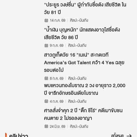
"ประยูร วงษ์ชื่น" ผู้กำกับชื่อดัง เสียชีวิต ใน
วัย 81 ปี
14 ก.ค. 69
ศิลปะ-บันเทิง
"น้ำเงิน บุญหนัก" นักแสดงอาวุโสชื่อดัง
เสียชีวิต วัย 86 ปี
9 ก.ค. 69
ศิลปะ-บันเทิง
สาวภูเก็ตวัย 16 "เนเน่" สะกดเวที
America’s Got Talent คว้า 4 Yes ฉลุย
รอบต่อไป
8 ก.ค. 69
ศิลปะ-บันเทิง
พบแหวนทองโบราณ 2 วง อายุราว 2,000
ปี จารึกอักษรอินเดียโบราณ
4 ก.ค. 69
ศิลปะ-บันเทิง
ศาลสั่งจำคุก 2 ปี "ติ๊ก ชีโร่" คดีเมาขับชน
คนตาย 2 ไม่รอลงอาญา
24 มิ.ย. 69
ศิลปะ-บันเทิง
คลิปข่าว
ดูทั้งหมด