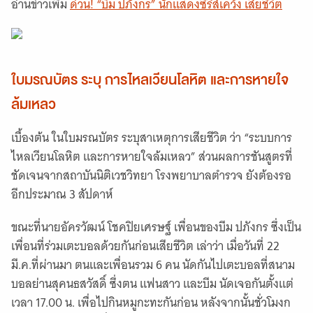
อ่านข่าวเพิ่ม
ด่วน! “บีม ปภังกร” นักแสดงซีรีส์เคว้ง เสียชีวิต
ใบมรณบัตร ระบุ การไหลเวียนโลหิต และการหายใจ
ล้มเหลว
เบื้องต้น ในใบมรณบัตร ระบุสาเหตุการเสียชีวิต ว่า “ระบบการ
ไหลเวียนโลหิต และการหายใจล้มเหลว” ส่วนผลการชันสูตรที่
ชัดเจนจากสถาบันนิติเวชวิทยา โรงพยาบาลตำรวจ ยังต้องรอ
อีกประมาณ 3 สัปดาห์
ขณะที่นายอัครวัฒน์ โชคปิยเศรษฐ์ เพื่อนของบีม ปภังกร ซึ่งเป็น
เพื่อนที่ร่วมเตะบอลด้วยกันก่อนเสียชีวิต เล่าว่า เมื่อวันที่ 22
มี.ค.ที่ผ่านมา ตนและเพื่อนรวม 6 คน นัดกันไปเตะบอลที่สนาม
บอลย่านสุคนธสวัสดิ์ ซึ่งตน แฟนสาว และบีม นัดเจอกันตั้งแต่
เวลา 17.00 น. เพื่อไปกินหมูกะทะกันก่อน หลังจากนั้นชั่วโมงก