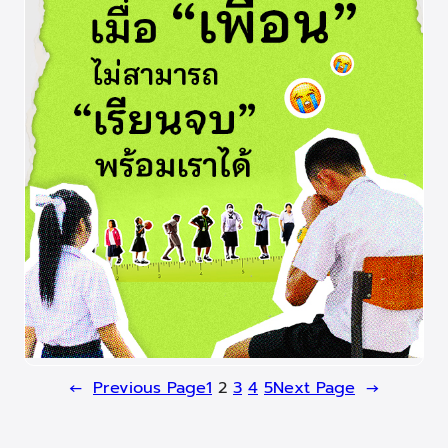
←
Previous Page
1
2
3
4
5
Next Page
→