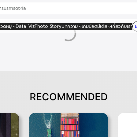
าร
บริการดิจิทัล
วดหมู่
Data Viz
Photo Story
บทความ
เกม
มัลติมีเดีย
เกี่ยวกับเรา
RECOMMENDED