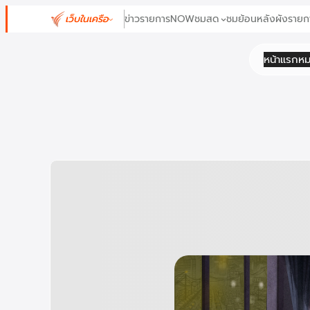
ข้าม
เว็บในเครือ
ข่าว
รายการ
NOW
ชมสด
ชมย้อนหลัง
ผังรายก
ไป
ยัง
หน้าแรก
หม
เนื้อหา